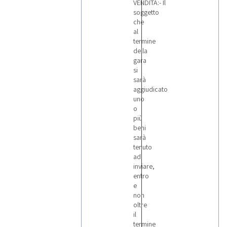
VENDITA:- Il
soggetto
che
al
termine
della
gara
si
sarà
aggiudicato
uno
o
più
beni
sarà
tenuto
ad
inviare,
entro
e
non
oltre
il
termine