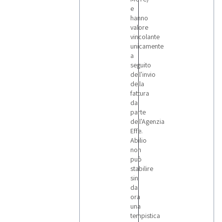
e
hanno
valore
vincolante
unicamente
a
seguito
dell'invio
della
fattura
da
parte
dell'Agenzia
Effe.
Abilio
non
può
stabilire
sin
da
ora
una
tempistica