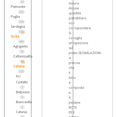
14
misura.
Piemonte
Peugeot
Alcune
211
2
quantità
Puglia
potrebbero
129
non
Sardegna
corrispondere.
Renault
211
Si
1
Sicilia
consiglia
664
un’ispezione
Agrigento
sul
Toyota
32
posto.SEGNALAZIONI:-
2
Caltanissetta
si
45
precisa
Catania
che
Varie
120
il
2
Aci
lotto
Castello
è
composto
3
Volvo
Belpasso
n.
1
6
4
Biancavilla
pedane
NOTE
2
Catania
PER
Zorzi