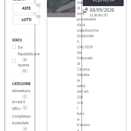
Vendita
26
di
ASTE
08/09/2026
beni
12:30:00
CET
94
provenienti
LOTTI
1
dalla
Liquidazione
Giudiziale
STATO
n.
136/2025
Da
del
Ripubblicare
LOTTI
Tribunale
38
di
Aperta
Catania.
82
Vendita
ai
CATEGORIE
sensi
Alimentare
dell'art
216
2
Arredi E
ccii.
I
2
Uffici
beni
Complesso
si
Aziendale
trovano
4
a