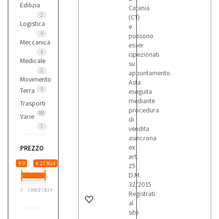
Edilizia
Catania
2
(CT)
Logistica
e
4
possono
Meccanica
esser
4
ispezionati
Medicale
su
2
appuntamento.
Movimento
Asta
5
Terra
eseguita
mediante
Trasporti
procedura
88
Varie
di
7
vendita
asincrona
ex
PREZZO
art.
€ 0
€ 273614
25
D.M.
32/2015
0
136807
273614
Registrati
al
sito