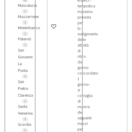
RITIRO:-
86
Mascalucia
tempistica
massima
2
Mazzarrone
prevista
per
2
Misterbianco
lo
svolgimento
2
Paternò
delle
attività
5
San
di
ritiro
Giovanni
dal
La
giorno
Punta
concordato:
6
1
San
giorno-
Pietro
si
Clarenza
consiglia
di
2
Santa
munirsi
dei
Venerina
seguenti
4
mezzi
Scordia
per
2