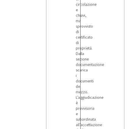
circolazione
e
chiavi,
ma
sprovvisto
di
certificato
di
proprietà.
Dalla
sezione
documentazione
scarica
i
documenti
del
mezzo.
L’aggiudicazione
è
provvisoria
e
subordinata
all’accettazione