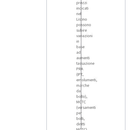
prezzi
indicati
nel
Listino
possono
subire
variazioni
in
base
ad
aumenti
tassazione
PRA
(IPT,
emolumenti,
marche
da
bollo),
MCTC
(versamenti
per
bolli,
diritti
MCTC)