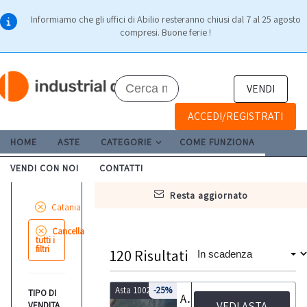
Informiamo che gli uffici di Abilio resteranno chiusi dal 7 al 25 agosto
compresi. Buone ferie !
VENDI
ACCEDI/REGISTRATI
HOME
ASTE
CATEGORIE
COME FUNZIONA
VENDI CON NOI
CONTATTI
resta aggiornato
Catania
Cancella
tutti i
filtri
120
Risultati
Asta 10021
-25%
TIPO DI
Asta di autoricambi
VEDI ASTA
VENDITA