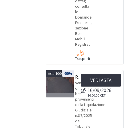
dettagli,
consulta
le
Domande
Frequenti,
sezione
Beni
Mobili
Registrati.
Trasporti
Asta 10061
-50%
Rullo compattatore vibrante e attrezzatura varia
VEDI ASTA
Vendita
di
16/09/2026
beni
16:00:00
CET
provenienti
1
dalla Liquidazione
Giudiziale
n.87/2025
del
Tribunale