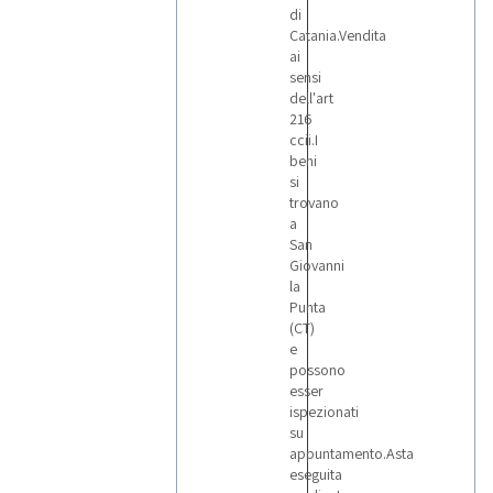
di
LOTTI
Catania.Vendita
ai
sensi
dell'art
216
ccii.I
beni
si
trovano
a
San
Giovanni
la
Punta
(CT)
e
possono
esser
ispezionati
su
appuntamento.Asta
eseguita