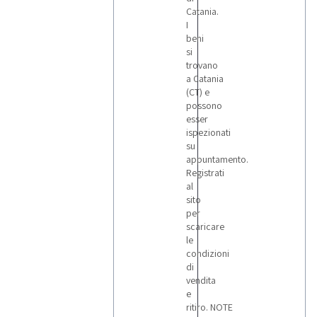
Catania.
I
beni
si
trovano
a Catania
(CT) e
possono
esser
ispezionati
su
appuntamento.
Registrati
al
sito
per
scaricare
le
condizioni
di
vendita
e
ritiro. NOTE