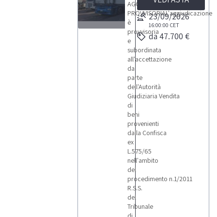
AGGIUDICAZIONE
PROVVISORIAL'aggiudicazione
23/09/2026
è
16:00:00
CET
provvisoria
da 47.700 €
18
e
subordinata
all'accettazione
da
parte
dell'Autorità
LOTTI
Giudiziaria Vendita
di
beni
provenienti
dalla Confisca
ex
L.575/65
nell'ambito
del
procedimento n.1/2011
R.S.S.
del
Tribunale
di