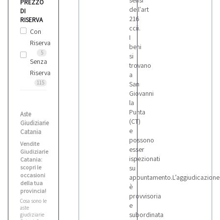
sensi
PREZZO
dell'art
DI
216
RISERVA
ccii.
Con
I
Riserva
beni
5
si
Senza
trovano
Riserva
a
115
San
Giovanni
la
Punta
Aste
(CT)
Giudiziarie
e
Catania
possono
Vendite
esser
Giudiziarie
ispezionati
Catania:
scopri le
su
occasioni
appuntamento.L’aggiudicazione
della tua
è
provincia!
provvisoria
Cosa sono le
e
aste
subordinata
giudiziarie