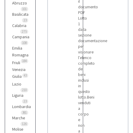
il
5
Abruzzo
documento
101
PDF
Basilicata
Lotto
Iveco
23
1
Calabria
1
dalla
275
sezione
Campania
documentazione
108
Komatsu
per
Emilia
1
visionare
Romagna
l'elenco
184
Friuli
completo
Mercedes
dei
Venezia
beni
1
43
Giulia
inclusi
Lazio
in
210
questo
Nissan
Liguria
lotto.Beni
1
23
venduti
Lombardia
a
381
corpo
Opel
Marche
e
1
126
non
Molise
a