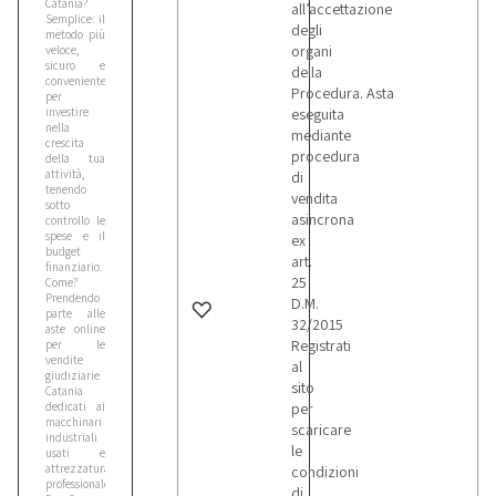
Catania?
all’accettazione
Semplice: il
degli
metodo più
organi
veloce,
sicuro e
della
conveniente
Procedura. Asta
per
investire
eseguita
nella
mediante
crescita
procedura
della tua
attività,
di
tenendo
vendita
sotto
asincrona
controllo le
spese e il
ex
budget
art.
finanziario.
25
Come?
Prendendo
D.M.
parte alle
32/2015
aste online
Registrati
per le
vendite
al
giudiziarie
sito
Catania
dedicati ai
per
macchinari
scaricare
industriali
le
usati e
attrezzatura
condizioni
professionale.
di