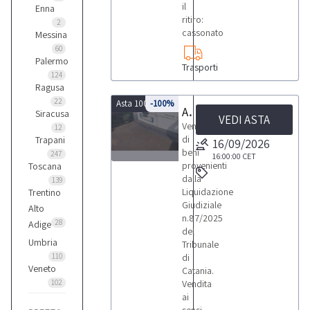
il
Enna
ritiro:
2
cassonato
Messina
60
Palermo
Trasporti
124
Ragusa
22
Asta 10060
-100%
Autocarro Opel Adam Vivaro
Siracusa
VEDI ASTA
Vendita
12
di
Trapani
16/09/2026
beni
247
16:00:00
CET
provenienti
Toscana
1
dalla
139
Liquidazione
Trentino
Giudiziale
Alto
n.87/2025
28
Adige
del
Umbria
Tribunale
LOTTI
110
di
Veneto
Catania.
102
Vendita
ai