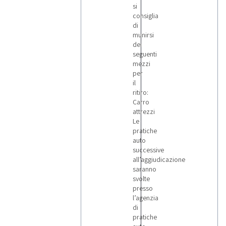
si
consiglia
di
munirsi
dei
seguenti
mezzi
per
il
ritiro:
Carro
attrezzi
Le
pratiche
auto
successive
all’aggiudicazione
saranno
svolte
presso
l’agenzia
di
pratiche