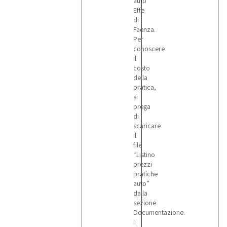
auto
Effe
di
Faenza.
Per
conoscere
il
costo
della
pratica,
si
prega
di
scaricare
il
file
“Listino
prezzi
pratiche
auto”
dalla
sezione
Documentazione.
I