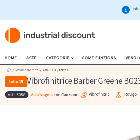
Info
HOME
ASTE
CATEGORIE
COME FUNZIONA
VENDI
/
Movimento terra
/
Asta 5358
/ Lotto 15
Vibrofinitrice Barber Greene BG2
Lotto 15
Vibrofinitrici
Rovigo
Asta singola
con Cauzione
Asta 5358