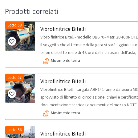
Prodotti correlati
Lotto 58
Vibrofinitrice Bitelli
Vibro finitrice Bitelli- modello BB670- Matr. 20460NOTE
Il soggetto che al termine della gara si sarà aggiudicato
e non oltre il termine di 48 ore dalla chiusura dell’asta, 
postvendita@industrialdiscount.com, i documenti indicat
Movimento terra
ritiro- si precisa che i beni mobili, anche iscritti in pubb
al comma 12 e 12 bis art. 48 del D.lgs. 159/2011, posson
Lotto 57
Vibrofinitrice Bitelli
di ulteriore cessione per un periodo non inferiore ad u
Vibrofinitrice Bitelli - targata ABH141- anno da visura
tempistica massima prevista per lo svolgimento delle att
sprovvisto di libretto di circolazione, chiavi e certifica
giorno
documentazione scarica i documenti del mezzo.NOTE VEN
soggetto che al termine della gara si sarà aggiudicato u
Movimento terra
non oltre il termine di 48 ore dalla chiusura dell’asta, al
postvendita@industrialdiscount.com, i documenti indicat
Lotto 56
Vibrofinitrice Bitelli
ritiro- si precisa che i beni mobili, anche iscritti in pubb