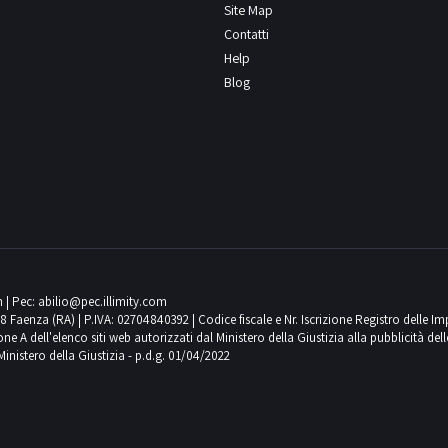
Site Map
vendita intendano esportare tali beni
Contatti
requenti, sezione Beni Mobili Registrati.
Help
mentazione lotto
Blog
m
| Pec:
abilio@pec.illimity.com
018 Faenza (RA) | P.IVA: 02704840392 | Codice fiscale e Nr. Iscrizione Registro delle I
 dell'elenco siti web autorizzati dal Ministero della Giustizia alla pubblicità delle 
Ministero della Giustizia - p.d.g. 01/04/2022