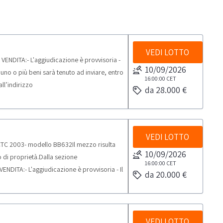
VEDI LOTTO
 VENDITA:- L'aggiudicazione è provvisoria -
10/09/2026
 uno o più beni sarà tenuto ad inviare, entro
16:00:00
CET
all’indirizzo
da 28.000 €
i nelle Condizioni specifiche di vendita e
lici registri, ad eccezione delle ipotesi di cui
o essere destinati alla vendita, con divieto
n anno, ovvero distrutti.NOTE PER RITIRO:-
VEDI LOTTO
 MCTC 2003- modello BB632Il mezzo risulta
ività di ritiro dal giorno concordato: 2
10/09/2026
to di proprietà.Dalla sezione
16:00:00
CET
DITA:- L'aggiudicazione è provvisoria - Il
da 20.000 €
no o più beni sarà tenuto ad inviare, entro e
l’indirizzo
i nelle Condizioni specifiche di vendita e
lici registri, ad eccezione delle ipotesi di cui
VEDI LOTTO