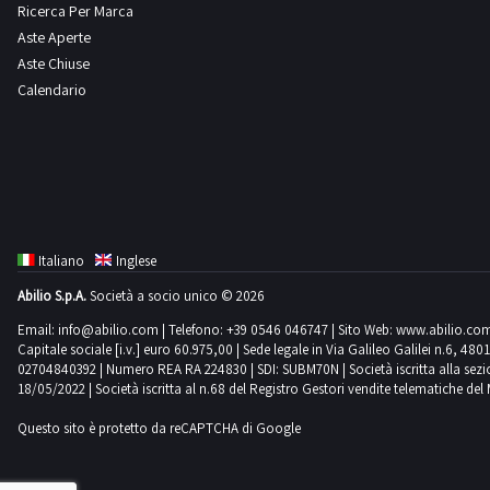
Ricerca Per Marca
partecipazione di utenti che per finalità connesse alla 
Aste Aperte
all’estero. Per ulteriori dettagli, consulta le Domande F
Aste Chiuse
Scarica il PDF della scheda tecnica dalla sezione docu
Calendario
Italiano
Inglese
Abilio S.p.A.
Società a socio unico © 2026
Email:
info@abilio.com
| Telefono:
+39 0546 046747
| Sito Web:
www.abilio.co
Capitale sociale [i.v.] euro 60.975,00 | Sede legale in Via Galileo Galilei n.6, 48
02704840392 | Numero REA RA 224830 | SDI: SUBM70N | Società iscritta alla sezione A
18/05/2022 | Società iscritta al n.68 del Registro Gestori vendite telematiche del 
Questo sito è protetto da reCAPTCHA di Google