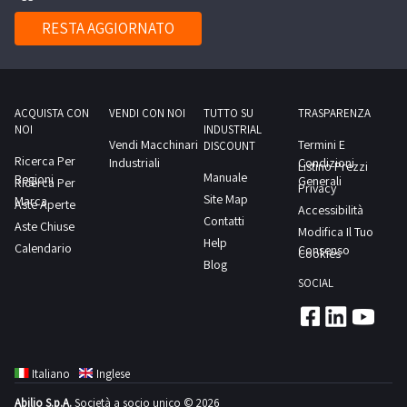
RESTA AGGIORNATO
ACQUISTA CON
VENDI CON NOI
TUTTO SU
TRASPARENZA
NOI
INDUSTRIAL
Vendi Macchinari
Termini E
DISCOUNT
Ricerca Per
Industriali
Condizioni
Listino Prezzi
Manuale
Regioni
Generali
Ricerca Per
Privacy
Site Map
Marca
Aste Aperte
Accessibilità
Contatti
Aste Chiuse
Modifica Il Tuo
Help
Calendario
Consenso
Cookies
Blog
SOCIAL
Italiano
Inglese
Abilio S.p.A.
Società a socio unico © 2026