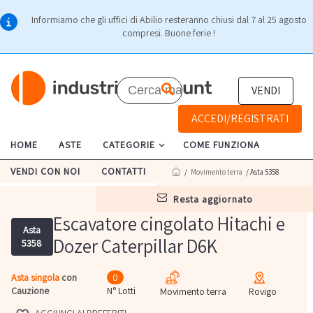
Informiamo che gli uffici di Abilio resteranno chiusi dal 7 al 25 agosto
compresi. Buone ferie !
VENDI
ACCEDI/REGISTRATI
HOME
ASTE
CATEGORIE
COME FUNZIONA
VENDI CON NOI
CONTATTI
/
Movimento terra
/ Asta 5358
resta aggiornato
Escavatore cingolato Hitachi e
Asta
Dozer Caterpillar D6K
5358
Asta singola
con
0
Cauzione
N° Lotti
Movimento terra
Rovigo