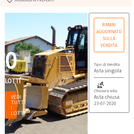
AGGIUNGI AI PREFERITI
RIMANI
AGGIORNATO
SULLA
VENDITA
0
Tipo di Vendita:
Asta singola
LOTTI
Chiusura asta:
Asta chiusa
VEDI
TUTTI
23-07-2020
I
LOTTI