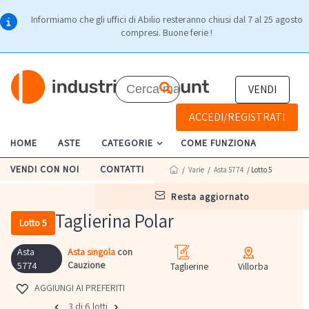
Informiamo che gli uffici di Abilio resteranno chiusi dal 7 al 25 agosto
compresi. Buone ferie !
VENDI
ACCEDI/REGISTRATI
HOME
ASTE
CATEGORIE
COME FUNZIONA
VENDI CON NOI
CONTATTI
/
Varie
/
Asta 5774
/ Lotto 5
resta aggiornato
Taglierina Polar
Lotto 5
Asta
Asta singola
con
Cauzione
5774
Taglierine
Villorba
AGGIUNGI AI PREFERITI
3 di 6 lotti