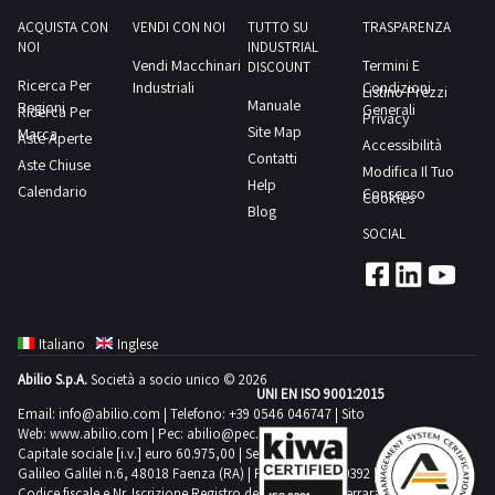
ACQUISTA CON
VENDI CON NOI
TUTTO SU
TRASPARENZA
NOI
INDUSTRIAL
Vendi Macchinari
Termini E
DISCOUNT
Ricerca Per
Industriali
Condizioni
Listino Prezzi
Manuale
Regioni
Generali
Ricerca Per
Privacy
Site Map
Marca
Aste Aperte
Accessibilità
Contatti
Aste Chiuse
Modifica Il Tuo
Help
Calendario
Consenso
Cookies
Blog
SOCIAL
Italiano
Inglese
Abilio S.p.A.
Società a socio unico © 2026
UNI EN ISO 9001:2015
Email:
info@abilio.com
| Telefono:
+39 0546 046747
| Sito
Web:
www.abilio.com
| Pec:
abilio@pec.illimity.com
Capitale sociale [i.v.] euro 60.975,00 | Sede legale in Via
Galileo Galilei n.6, 48018 Faenza (RA) | P.IVA: 02704840392 |
Codice fiscale e Nr. Iscrizione Registro delle Imprese di Ferrara