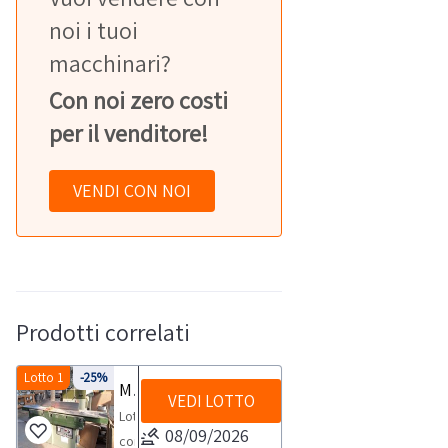
noi i tuoi
macchinari?
Con noi zero costi
per il venditore!
VENDI CON NOI
Prodotti correlati
Lotto 1
-25%
Macchinari per falegnameria
VEDI LOTTO
Lotto
08/09/2026
composto