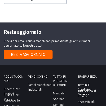
da
colonna
lavoro
ardere
Mini
CNC
fino
Max
Biesse
a
Route
Rover
Ø
R800-
C
Resta aggiornato
37cm.Macchina
Sega
9.50
nuova,
da
Ricevi per email i nuovi macchinari prima di tutti gli altri e rimani
sprovvisto
utilizzata
aggiornato sulle nostre aste!
banco
di
per
Salvarani
computer
RESTA AGGIORNATO
eseguire
300-
-
test
Levigatrice
Piallatrice
AEG-
a
Minuteira
filo
ACQUISTA CON
VENDI CON NOI
TUTTO SU
TRASPARENZA
NOI
INDUSTRIAL
variae
SCM
Vendi Macchinari
Termini E
DISCOUNT
molto
Group
Ricerca Per
Industriali
Condizioni
Listino Prezzi
Manuale
altroConsulta
Regioni
Class
Generali
Ricerca Per
Privacy
Site Map
Marca
il
F
Aste Aperte
Accessibilità
Contatti
documento