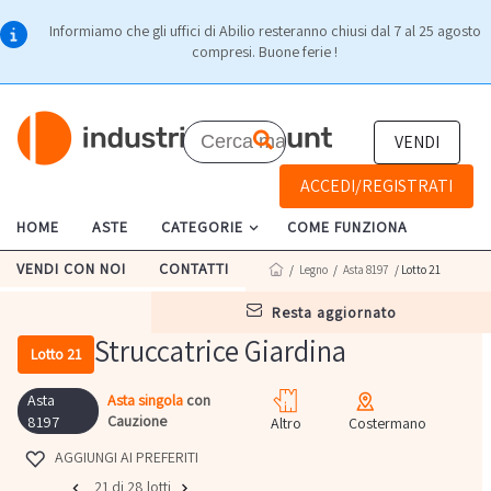
Informiamo che gli uffici di Abilio resteranno chiusi dal 7 al 25 agosto
compresi. Buone ferie !
VENDI
ACCEDI/REGISTRATI
HOME
ASTE
CATEGORIE
COME FUNZIONA
VENDI CON NOI
CONTATTI
/
Legno
/
Asta 8197
/ Lotto 21
resta aggiornato
Struccatrice Giardina
Lotto 21
Asta
Asta singola
con
Cauzione
8197
Altro
Costermano
AGGIUNGI AI PREFERITI
21 di 28 lotti