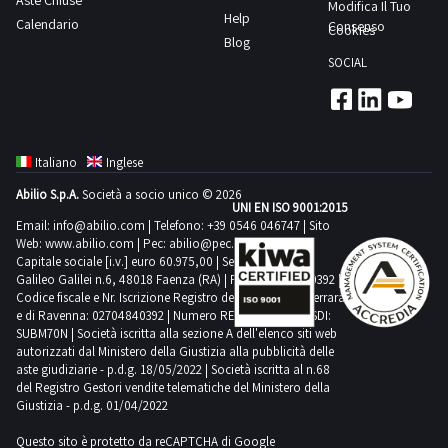
Aste Chiuse
520,
Modifica Il Tuo
Help
PDF
Calendario
-
Consenso
Cookies
Blog
Lotto
Toupie
SOCIAL
1
-
dalla
fresatrice
sezione
verticale
documentazione
da
Italiano
Inglese
per
banco
Abilio S.p.A.
Società a socio unico © 2026
visionare
SCM
UNI EN ISO 9001:2015
l'elenco
INDUSTRIA
Email:
info@abilio.com
| Telefono:
+39 0546 046747
| Sito
Web:
www.abilio.com
| Pec:
abilio@pec.illimity.com
completo
T55W
Capitale sociale [i.v.] euro 60.975,00 | Sede legale in Via
dei
ELITE
Galileo Galilei n.6, 48018 Faenza (RA) | P.IVA: 02704840392 |
beni
Codice fiscale e Nr. Iscrizione Registro delle Imprese di Ferrara
S,
e di Ravenna: 02704840392 | Numero REA RA 224830 | SDI:
inclusi
-
SUBM70N | Società iscritta alla sezione A dell'elenco siti web
in
Carrello
autorizzati dal Ministero della Giustizia alla pubblicità delle
aste giudiziarie - p.d.g. 18/05/2022 | Società iscritta al n.68
questo
elevatore
del Registro Gestori vendite telematiche del Ministero della
lotto.Beni
a
Giustizia - p.d.g. 01/04/2022
venduti
batteria
Questo sito è protetto da reCAPTCHA di Google
a