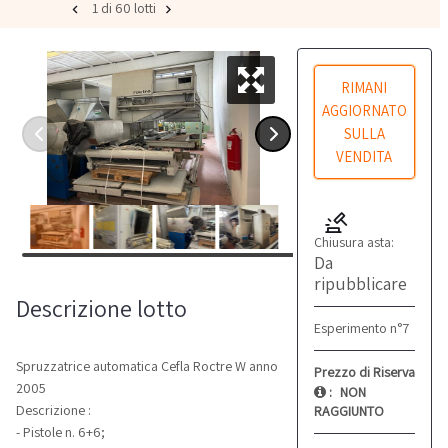
1 di 60 lotti
RIMANI
AGGIORNATO
SULLA
VENDITA
Chiusura asta:
Da
ripubblicare
Descrizione lotto
Esperimento n°7
Spruzzatrice automatica Cefla Roctre W anno
Prezzo di Riserva
2005
:
NON
Descrizione :
RAGGIUNTO
- Pistole n. 6+6;