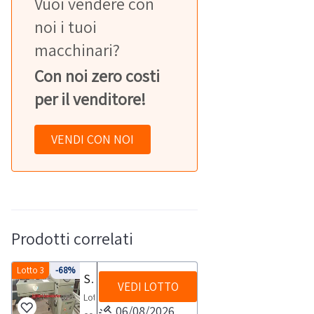
Vuoi vendere con
noi i tuoi
macchinari?
Con noi zero costi
per il venditore!
VENDI CON NOI
Prodotti correlati
Lotto 3
-68%
Scanalatrice Copy TRS
VEDI LOTTO
Lotto
06/08/2026