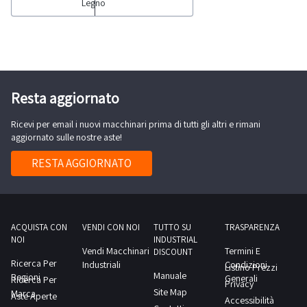
giorno
Legno
di
Pialla
concordato:
lavoro
a
1
CNC
filo
giornoAGGIUDICAZIONE
Biesse
Sac
PROVVISORIAL’aggiudicazione
Rover
Ascom
definitiva
C
Resta aggiornato
FS.430-
di
9.50
Pantografo
ciascun
Ricevi per email i nuovi macchinari prima di tutti gli altri e rimani
sprovvisto
a
aggiornato sulle nostre aste!
bene
di
colonna
posto
computer
RESTA AGGIORNATO
Mini
in
-
Max
vendita
Piallatrice
Route
sarà
a
R800-
subordinata
filo
ACQUISTA CON
VENDI CON NOI
TUTTO SU
TRASPARENZA
Sega
NOI
INDUSTRIAL
al
SCM
Vendi Macchinari
Termini E
da
DISCOUNT
nulla
Group
Ricerca Per
Industriali
Condizioni
Listino Prezzi
banco
Manuale
osta
Regioni
Class
Generali
Ricerca Per
Privacy
Salvarani
Site Map
Marca
successivamente
F
Aste Aperte
Accessibilità
300-