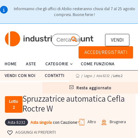
Informiamo che gli uffici di Abilio resteranno chiusi dal 7 al 25 agosto
compresi. Buone ferie !
VENDI
ACCEDI/REGISTRATI
HOME
ASTE
CATEGORIE
COME FUNZIONA
VENDI CON NOI
CONTATTI
/
Legno
/
Asta 8232
/ Lotto 2
resta aggiornato
Spruzzatrice automatica Cefla
Lotto
Roctre W
2
Altro
Brugnera
Asta singola
con Cauzione
Asta 8232
AGGIUNGI AI PREFERITI