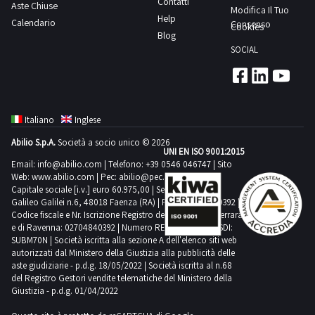
Contatti
rilasciato
Aste Chiuse
520,
Modifica Il Tuo
Levigatrice
Help
dal
Calendario
-
Consenso
Cookies
AEG-
Blog
Tribunale
Toupie
Minuteira
SOCIAL
di
-
variae
Catanzaro
fresatrice
molto
–
verticale
altroConsulta
Sezione
da
il
Italiano
Inglese
Misure
banco
documento
Abilio S.p.A.
Società a socio unico © 2026
di
SCM
UNI EN ISO 9001:2015
PDF
Prevenzione.NOTE
INDUSTRIA
Email:
info@abilio.com
| Telefono:
+39 0546 046747
| Sito
Lotto
Web:
www.abilio.com
| Pec:
abilio@pec.illimity.com
VENDITA-
T55W
1
Capitale sociale [i.v.] euro 60.975,00 | Sede legale in Via
Il
ELITE
Galileo Galilei n.6, 48018 Faenza (RA) | P.IVA: 02704840392 |
dalla
soggetto
Codice fiscale e Nr. Iscrizione Registro delle Imprese di Ferrara
S,
sezione
e di Ravenna: 02704840392 | Numero REA RA 224830 | SDI:
che
-
SUBM70N | Società iscritta alla sezione A dell'elenco siti web
documentazione
al
Carrello
autorizzati dal Ministero della Giustizia alla pubblicità delle
per
aste giudiziarie - p.d.g. 18/05/2022 | Società iscritta al n.68
termine
elevatore
visionare
del Registro Gestori vendite telematiche del Ministero della
della
a
Giustizia - p.d.g. 01/04/2022
l'elenco
gara
batteria
completo