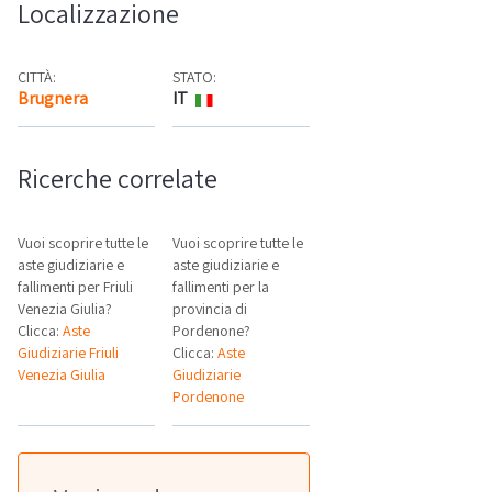
Localizzazione
CITTÀ:
STATO:
Brugnera
IT
Mappa
Ricerche correlate
Vuoi scoprire tutte le
Vuoi scoprire tutte le
aste giudiziarie e
aste giudiziarie e
fallimenti per Friuli
fallimenti per la
Venezia Giulia?
provincia di
Clicca:
Aste
Pordenone?
Giudiziarie Friuli
Clicca:
Aste
Venezia Giulia
Giudiziarie
Pordenone