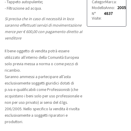
Categoria:
Marca:
Altro
Cefla
- Tappeto autopulente;
Modello:
Anno:
Roctre W
2005
- Filtrazione ad acqua.
N°
4837
Visite:
Si precisa che in caso di necessità in loco
saranno effettuati servizi di movimentazione
merce per € 600,00 con pagamento diretto al
venditore
Il bene oggetto di vendita potrà essere
utilizzato all'interno della Comunità Europea
solo previa messa a norma o come pezzi di
ricambio.
Saranno ammessi a partecipare all’asta
esclusivamente soggetti giuridici dotati di
p.iva e qualificabili come Professionisti (che
acquistano i beni solo per uso professionale e
non per uso privato) ai sensi del d.lgs.
206/2005. Nello specifico la vendita è rivolta
esclusivamente a soggetti riparatori e
produttori.