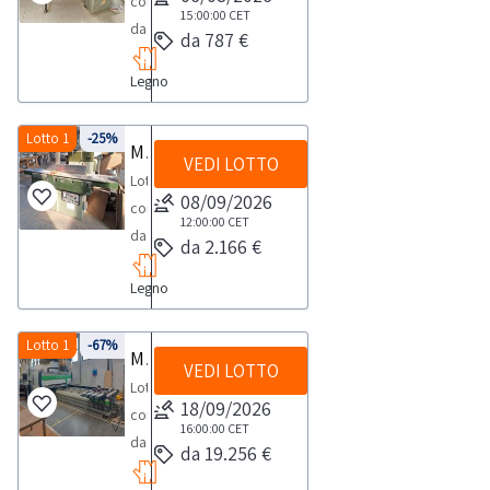
composto
15:00:00
CET
da
da 787 €
Scanalatrice
Legno
Copy
TRSNOTE
PER
Lotto 1
-25%
Macchinari per falegnameria
VEDI LOTTO
RITIRO:-
Lotto
tempistica
08/09/2026
composto
massima
12:00:00
CET
da
da 2.166 €
prevista
macchinari
per
Legno
ed
lo
attrezzature
svolgimento
per
Lotto 1
-67%
Macchinari ed attrezzature per la lavorazione del legno
delle
VEDI LOTTO
falegnameria.La
attività
Lotto
vendita
18/09/2026
di
composto
comprende
16:00:00
CET
ritiro
da:-
da 19.256 €
ad
dal
centro
esempio:-