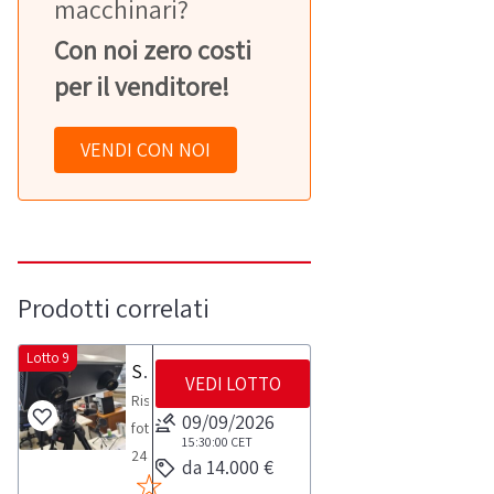
macchinari?
Con noi zero costi
per il venditore!
VENDI CON NOI
Prodotti correlati
Lotto 9
Sistema di scansione ottico a proiezione di frange marca Zeiss mod. Comet L3D 5M
VEDI LOTTO
Risoluzione
09/09/2026
fotocamera:
15:30:00
CET
2448
da 14.000 €
x