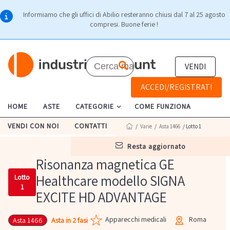
Informiamo che gli uffici di Abilio resteranno chiusi dal 7 al 25 agosto
compresi. Buone ferie !
VENDI
ACCEDI/REGISTRATI
HOME
ASTE
CATEGORIE
COME FUNZIONA
VENDI CON NOI
CONTATTI
/
Varie
/
Asta 1466
/ Lotto 1
resta aggiornato
Risonanza magnetica GE
Healthcare modello SIGNA
Lotto
1
EXCITE HD ADVANTAGE
Apparecchi medicali
Roma
Asta in 2 fasi
Asta 1466