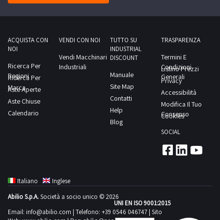
Avanzata
punti
Sfrutta
in
la
µm
Potenza
ACQUISTA CON
VENDI CON NOI
TUTTO SU
TRASPARENZA
250
NOI
INDUSTRIAL
Mirata
Vendi Macchinari
Termini E
/
DISCOUNT
della
Ricerca Per
Industriali
Condizioni
Listino Prezzi
500
Manuale
Regioni
Luce
Generali
Ricerca Per
Privacy
/
Site Map
Marca
UVA-
Aste Aperte
Accessibilità
800:
Contatti
Aste Chiuse
1
Modifica Il Tuo
100
Help
Calendario
a
Consenso
Cookies
/
Blog
355
190
SOCIAL
nm
/
Alba355
300Minimo
rappresenta
tempo
una
di
Italiano
Inglese
svolta
misura
Abilio S.p.A.
Società a socio unico © 2026
nel
UNI EN ISO 9001:2015
in
campo
Email:
info@abilio.com
| Telefono:
+39 0546 046747
| Sito
secondi: