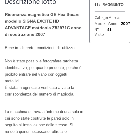
Descrizione lotto
:
RAGGIUNTO
Risonanza magnetica GE Healthcare
Categoria:
Marca:
Apparecchi
GE Hea
modello SIGNA EXCITE HD
Modello:
Anno:
SIGNA EXCIT
2007
ADVANTAGE matricola Z52971C anno
N°
41
Visite:
di costruzione 2007
Bene in discrete condizioni di utilizzo.
Non è stato possibile fotografare targhetta
identificativa, per quanto presente, perché è
proibito entrare nel vano con oggetti
metallici.
È stata in ogni caso verificata a vista la
corrispondenza del numero di matricola.
La macchina si trova all'interno di una sala in
cui sono state costruite le pareti solo in
seguito all'installazione della stessa. Si
renderà quindi necessario, oltre allo