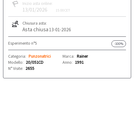
Inizio asta online:
13/01/2026
15:00
CET
Chiusura asta:
Asta chiusa
13-01-2026
Esperimento n°5
-100%
Categoria:
Punzonatrici
Marca:
Rainer
Modello:
20/051CD
Anno:
1991
N° Visite:
2655