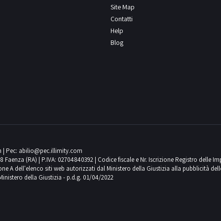
Site Map
Contatti
Help
Blog
m
| Pec:
abilio@pec.illimity.com
018 Faenza (RA) | P.IVA: 02704840392 | Codice fiscale e Nr. Iscrizione Registro delle I
 dell'elenco siti web autorizzati dal Ministero della Giustizia alla pubblicità delle 
Ministero della Giustizia - p.d.g. 01/04/2022