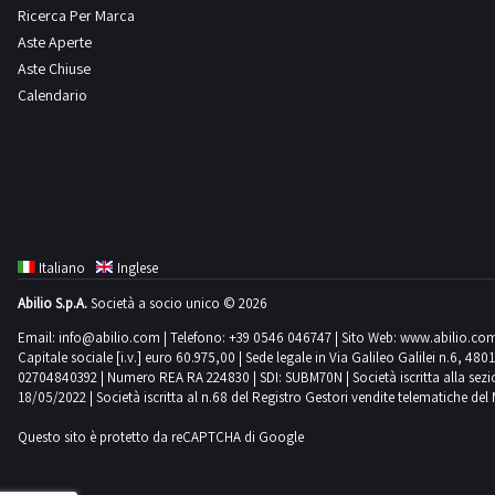
Ricerca Per Marca
Aste Aperte
Aste Chiuse
Calendario
Italiano
Inglese
Abilio S.p.A.
Società a socio unico © 2026
Email:
info@abilio.com
| Telefono:
+39 0546 046747
| Sito Web:
www.abilio.co
Capitale sociale [i.v.] euro 60.975,00 | Sede legale in Via Galileo Galilei n.6, 48
02704840392 | Numero REA RA 224830 | SDI: SUBM70N | Società iscritta alla sezione A
18/05/2022 | Società iscritta al n.68 del Registro Gestori vendite telematiche del 
Questo sito è protetto da reCAPTCHA di Google