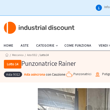
Info
HOME
ASTE
CATEGORIE
COME FUNZIONA
VENDI
/
Meccanica
/
Asta 9312
/ Lotto 14
Punzonatrice Rainer
Lotto 14
Punzonatrici
Puti
Asta asincrona
con Cauzione
Asta 9312