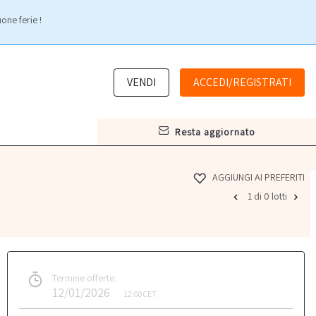
one ferie !
VENDI
ACCEDI/REGISTRATI
resta aggiornato
AGGIUNGI AI PREFERITI
1 di 0 lotti
Termine offerte:
12/01/2026
12:00
CET