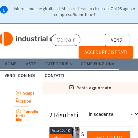
Informiamo che gli uffici di Abilio resteranno chiusi dal 7 al 25 agosto
compresi. Buone ferie !
VENDI
ACCEDI/REGISTRATI
HOME
ASTE
CATEGORIE
COME FUNZIONA
VENDI CON NOI
CONTATTI
resta aggiornato
Scarpe
E
Accessori
Cancella
2
Risultati
tutti i
filtri
Asta 10248
Stock di articoli da regalo e pelletteria
VEDI LOTTO
Lotto 1