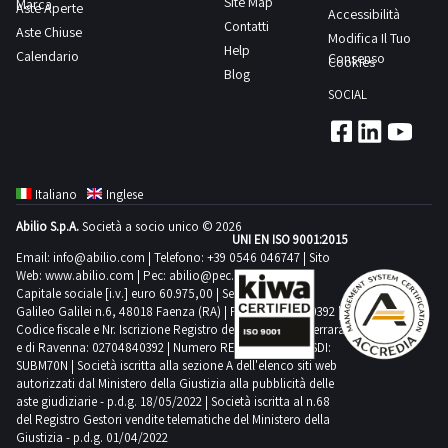
Site Map
Marca
Aste Aperte
Accessibilità
Contatti
Aste Chiuse
Modifica Il Tuo
Help
Calendario
Consenso
Cookies
Blog
SOCIAL
Italiano
Inglese
Abilio S.p.A.
Società a socio unico © 2026
UNI EN ISO 9001:2015
Email:
info@abilio.com
| Telefono:
+39 0546 046747
| Sito
Web:
www.abilio.com
| Pec:
abilio@pec.illimity.com
Capitale sociale [i.v.] euro 60.975,00 | Sede legale in Via
Galileo Galilei n.6, 48018 Faenza (RA) | P.IVA: 02704840392 |
Codice fiscale e Nr. Iscrizione Registro delle Imprese di Ferrara
e di Ravenna: 02704840392 | Numero REA RA 224830 | SDI:
SUBM70N | Società iscritta alla sezione A dell'elenco siti web
autorizzati dal Ministero della Giustizia alla pubblicità delle
aste giudiziarie - p.d.g. 18/05/2022 | Società iscritta al n.68
del Registro Gestori vendite telematiche del Ministero della
Giustizia - p.d.g. 01/04/2022