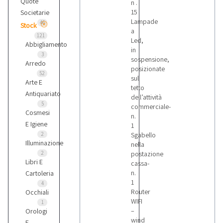
Quote
n .
15
Societarie
Lampade
46
Stock
a
121
Led,
Abbigliamento
in
3
sospensione,
Arredo
posizionate
52
sul
Arte E
tetto
Antiquariato
dell’attività
5
commerciale-
Cosmesi
n.
E Igiene
1
2
Sgabello
Illuminazione
nella
2
postazione
Libri E
cassa-
n.
Cartoleria
1
4
Router
Occhiali
WIFI
1
–
Orologi
wind
E