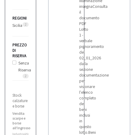
illuminazione
insegnaConsulta
il
documento
REGIONI
PDF
2
Sicilia
Lotto
1 -
verbale
PREZZO
pignoramento
DI
del
RISERVA
02_01_2026
Senza
dalla
sezione
Riserva
documentazione
2
per
visionare
l'elenco
Stock
completo
calzature
dei
e borse
beni
Vendita
inclusi
scarpe e
in
borse
questo
all'ingrosso
lotto.Beni
Industrialdiscount.it