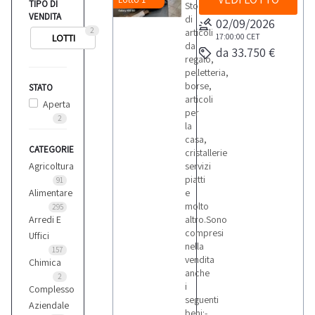
TIPO DI
Stock
VENDITA
di
02/09/2026
2
articoli
17:00:00
CET
LOTTI
da
da 33.750 €
regalo,
pelletteria,
borse,
STATO
articoli
Aperta
per
2
la
casa,
CATEGORIE
cristallerie
Agricoltura
servizi
piatti
91
Alimentare
e
molto
295
Arredi E
altro.Sono
compresi
Uffici
nella
157
vendita
Chimica
anche
2
i
Complesso
seguenti
Aziendale
beni:-