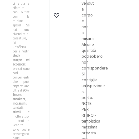
venduti
ti aiuta a
rifornire il
a
tuo outlet
corpo
con la
e
minima
spesa! Se
non
hai una
a
rivendita di
misura.
calzature,
fai
Alcune
un’offerta
quantità
per i nostri
stock
potrebbero
scarpe ed
non
accessori
: i
corrispondere.
prezzi sono
così
Si
convenienti
consiglia
che puoi
un’ispezione
risparmiare
oltre il 90%.
sul
Troverai
posto.
sneakers,
NOTE
mocassini,
sandali,
PER
stivali
e
RITIRO:-
molto altro.
tempistica
II beni in
vendita
massima
sono nuovi e
prevista
provengono
dalle
per