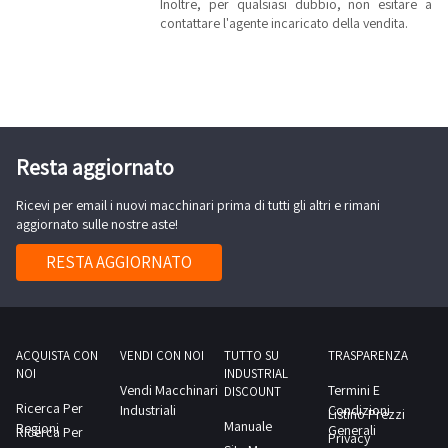
Inoltre, per qualsiasi dubbio, non esitare a
contattare l'agente incaricato della vendita.
Resta aggiornato
Ricevi per email i nuovi macchinari prima di tutti gli altri e rimani
aggiornato sulle nostre aste!
RESTA AGGIORNATO
ACQUISTA CON
VENDI CON NOI
TUTTO SU
TRASPARENZA
NOI
INDUSTRIAL
Vendi Macchinari
Termini E
DISCOUNT
Ricerca Per
Industriali
Condizioni
Listino Prezzi
Manuale
Regioni
Generali
Ricerca Per
Privacy