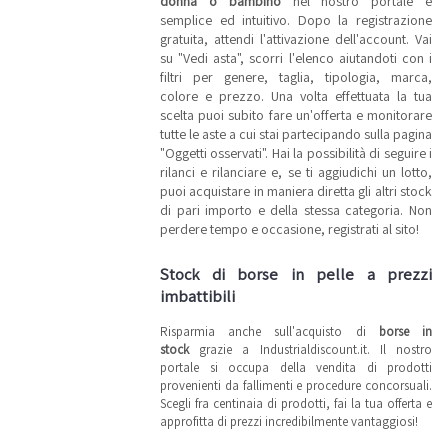
donna o bambino
nel nostro portale è
semplice ed intuitivo. Dopo la registrazione
gratuita, attendi l'attivazione dell'account. Vai
su "Vedi asta", scorri l'elenco aiutandoti con i
filtri per genere, taglia, tipologia, marca,
colore e prezzo. Una volta effettuata la tua
scelta puoi subito fare un'offerta e monitorare
tutte le aste a cui stai partecipando sulla pagina
"Oggetti osservati". Hai la possibilità di seguire i
rilanci e rilanciare e, se ti aggiudichi un lotto,
puoi acquistare in maniera diretta gli altri stock
di pari importo e della stessa categoria. Non
perdere tempo e occasione, registrati al sito!
Stock di borse in pelle a prezzi
imbattibili
Risparmia anche sull'acquisto di
borse in
stock
grazie a Industrialdiscount.it. Il nostro
portale si occupa della vendita di prodotti
provenienti da fallimenti e procedure concorsuali.
Scegli fra centinaia di prodotti, fai la tua offerta e
approfitta di prezzi incredibilmente vantaggiosi!