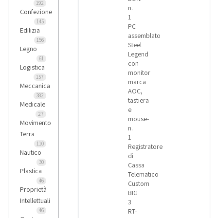
192
n.
Confezione
1
145
PC
Edilizia
assemblato
156
Steel
Legno
Legend
61
con
Logistica
monitor
157
marca
Meccanica
AOC,
382
tastiera
Medicale
e
27
mouse-
Movimento
n.
Terra
1
110
Registratore
Nautico
di
30
Cassa
Plastica
Telematico
46
Custom
Proprietà
BIG
Intellettuali
3
46
RT-