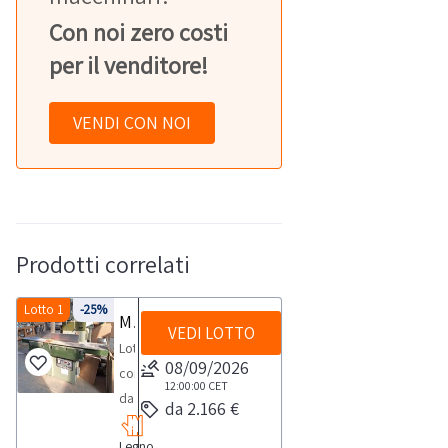
Con noi zero costi
per il venditore!
VENDI CON NOI
Prodotti correlati
Lotto 1
-25%
Macchinari per falegnameria
VEDI LOTTO
Lotto
08/09/2026
composto
12:00:00
CET
da
da 2.166 €
macchinari
Legno