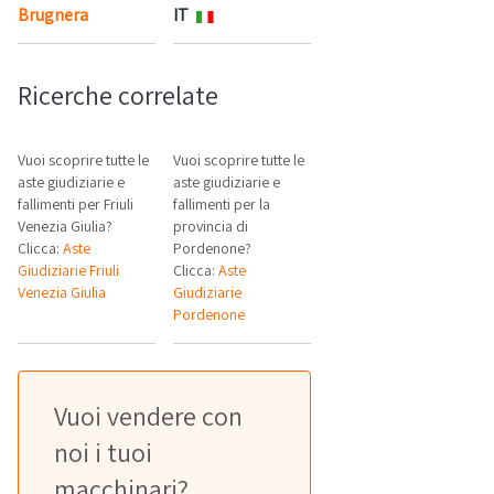
Brugnera
IT
Mappa
Ricerche correlate
Vuoi scoprire tutte le
Vuoi scoprire tutte le
aste giudiziarie e
aste giudiziarie e
fallimenti per Friuli
fallimenti per la
Venezia Giulia?
provincia di
Clicca:
Aste
Pordenone?
Giudiziarie Friuli
Clicca:
Aste
Venezia Giulia
Giudiziarie
Pordenone
Vuoi vendere con
noi i tuoi
macchinari?