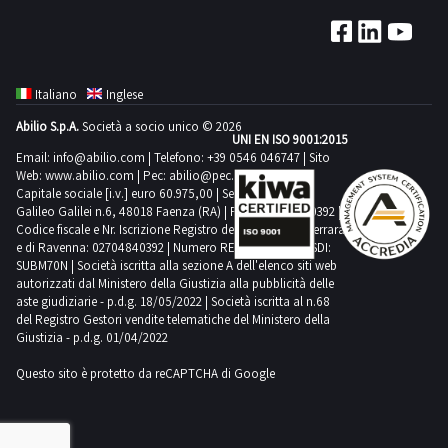
1
-
dalla
fresatrice
sezione
verticale
documentazione
da
Italiano
Inglese
per
banco
Abilio S.p.A.
Società a socio unico © 2026
visionare
SCM
UNI EN ISO 9001:2015
l'elenco
INDUSTRIA
Email:
info@abilio.com
| Telefono:
+39 0546 046747
| Sito
Web:
www.abilio.com
| Pec:
abilio@pec.illimity.com
completo
T55W
Capitale sociale [i.v.] euro 60.975,00 | Sede legale in Via
dei
ELITE
Galileo Galilei n.6, 48018 Faenza (RA) | P.IVA: 02704840392 |
beni
Codice fiscale e Nr. Iscrizione Registro delle Imprese di Ferrara
S,
e di Ravenna: 02704840392 | Numero REA RA 224830 | SDI:
inclusi
-
SUBM70N | Società iscritta alla sezione A dell'elenco siti web
in
Carrello
autorizzati dal Ministero della Giustizia alla pubblicità delle
aste giudiziarie - p.d.g. 18/05/2022 | Società iscritta al n.68
questo
elevatore
del Registro Gestori vendite telematiche del Ministero della
lotto.Beni
a
Giustizia - p.d.g. 01/04/2022
venduti
batteria
Questo sito è protetto da reCAPTCHA di Google
a
YALE,
corpo
-
e
sega