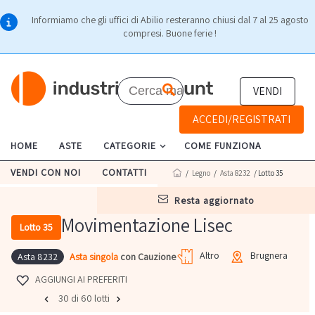
Informiamo che gli uffici di Abilio resteranno chiusi dal 7 al 25 agosto
compresi. Buone ferie !
VENDI
ACCEDI/REGISTRATI
HOME
ASTE
CATEGORIE
COME FUNZIONA
VENDI CON NOI
CONTATTI
/
Legno
/
Asta 8232
/ Lotto 35
resta aggiornato
Movimentazione Lisec
Lotto 35
Altro
Brugnera
Asta singola
con Cauzione
Asta 8232
AGGIUNGI AI PREFERITI
30 di 60 lotti