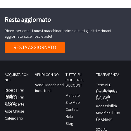
Max
Biesse
a
Route
Rover
Ø
R800-
C
Resta aggiornato
37cm.Macchina
Sega
9.50
nuova,
da
Ricevi per email i nuovi macchinari prima di tutti gli altri e rimani
sprovvisto
utilizzata
aggiornato sulle nostre aste!
banco
di
per
Salvarani
computer
RESTA AGGIORNATO
eseguire
300-
-
test
Levigatrice
Piallatrice
AEG-
a
Minuteira
filo
ACQUISTA CON
VENDI CON NOI
TUTTO SU
TRASPARENZA
NOI
INDUSTRIAL
variae
SCM
Vendi Macchinari
Termini E
DISCOUNT
molto
Group
Ricerca Per
Industriali
Condizioni
Listino Prezzi
Manuale
altroConsulta
Regioni
Class
Generali
Ricerca Per
Privacy
Site Map
Marca
il
F
Aste Aperte
Accessibilità
Contatti
documento
Aste Chiuse
520,
Modifica Il Tuo
Help
PDF
Calendario
-
Consenso
Cookies
Blog
Lotto
Toupie
SOCIAL