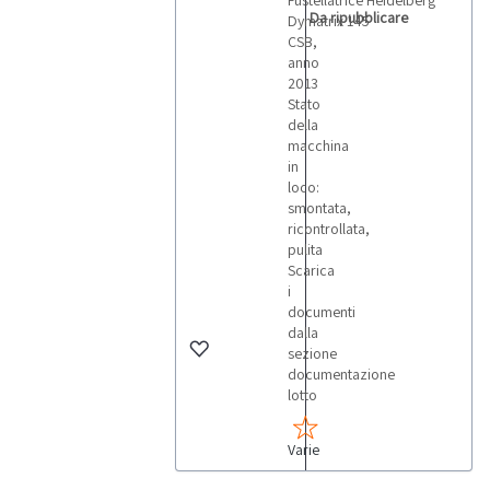
Fustellatrice Heidelberg
Da ripubblicare
Dymatrix 145
CSB,
anno
2013
Stato
della
macchina
in
loco:
smontata,
ricontrollata,
pulita
Scarica
i
documenti
dalla
sezione
documentazione
lotto
Varie