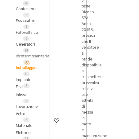
3
26
teste
Contenitori
Bianco
5
SPA
Essiccatori
Anno
1
2019Si
Fotovoltaico
precisa
3
che Il
Generatori
venditore
14
si
Idrotermosanitaria
rende
1
disponibile
Imballaggio
a
11
trasmettere
Impianti
preventivi
5
Fissi
relativi
alle
Infissi
attività
4
di
Lavorazione
messa
Vetro
in
5
moto
Materiale
e
Elettrico
manutenzione
23