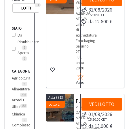
VENDITA
11
DA
LOTTI
31/08/2026
AZIENDA
15:30:00
CET
ATTIVA
da 12.600 €
Linea
STATO
di
Da
etichettatura
Epackaging
Ripubblicare
Saturno
5
2T
Aperta
Full,
6
anno
2020
CATEGORIE
Agricoltura
Varie
91
Alimentare
295
Asta 9813
Arredi E
Pallettizzatore Keber AXO 4
VEDI LOTTO
Lotto 2
158
Uffici
VENDITA
DA
01/09/2026
Chimica
AZIENDA
15:30:00
CET
2
ATTIVA
Complesso
da 13.000 €
Pallettizzatore