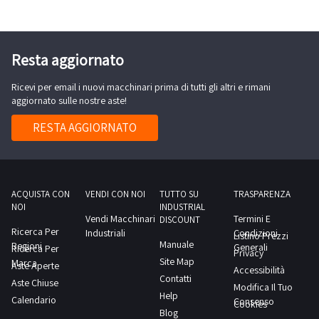
Resta aggiornato
Ricevi per email i nuovi macchinari prima di tutti gli altri e rimani
aggiornato sulle nostre aste!
RESTA AGGIORNATO
ACQUISTA CON
VENDI CON NOI
TUTTO SU
TRASPARENZA
NOI
INDUSTRIAL
Vendi Macchinari
Termini E
DISCOUNT
Ricerca Per
Industriali
Condizioni
Listino Prezzi
Manuale
Regioni
Generali
Ricerca Per
Privacy
Site Map
Marca
Aste Aperte
Accessibilità
Contatti
Aste Chiuse
Modifica Il Tuo
Help
Calendario
Consenso
Cookies
Blog