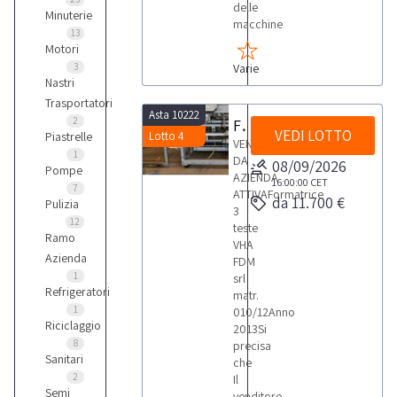
delle
Minuterie
macchine
13
Motori
3
Varie
Nastri
Trasportatori
Asta 10222
2
Formatrice FDM
VEDI LOTTO
Piastrelle
Lotto 4
VENDITA
1
DA
08/09/2026
Pompe
AZIENDA
16:00:00
CET
7
ATTIVAFormatrice
da 11.700 €
Pulizia
3
12
teste
Ramo
VHA
Azienda
FDM
1
srl
Refrigeratori
matr.
1
010/12Anno
Riciclaggio
2013Si
8
precisa
Sanitari
che
2
Il
Semi
venditore