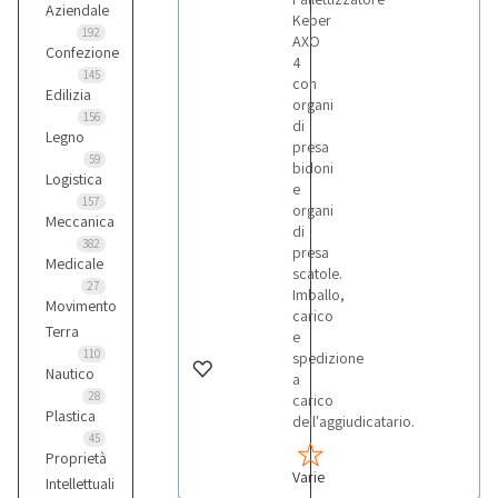
Aziendale
Keber
192
AXO
Confezione
4
145
con
Edilizia
organi
156
di
Legno
presa
59
bidoni
Logistica
e
157
organi
Meccanica
di
382
presa
Medicale
scatole.
27
Imballo,
Movimento
carico
Terra
e
110
spedizione
Nautico
a
28
carico
Plastica
dell'aggiudicatario.
45
Proprietà
Varie
Intellettuali