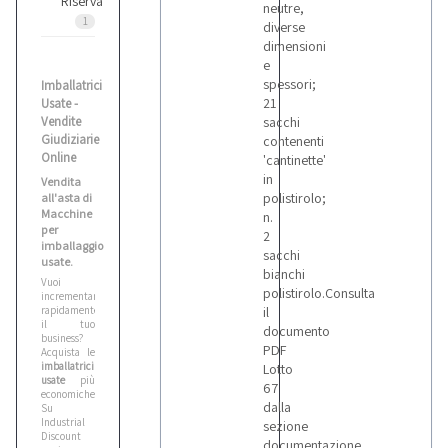
Riserva
neutre,
1
diverse
dimensioni
e
spessori;
Imballatrici
21
Usate -
Vendite
sacchi
Giudiziarie
contenenti
Online
'cantinette'
in
Vendita
polistirolo;
all'asta di
Macchine
n.
per
2
imballaggio
sacchi
usate.
bianchi
Vuoi
polistirolo.Consulta
incrementare
rapidamente
il
il tuo
documento
business?
PDF
Acquista le
imballatrici
Lotto
usate
più
67
economiche!
dalla
Su
Industrial
sezione
Discount
documentazione