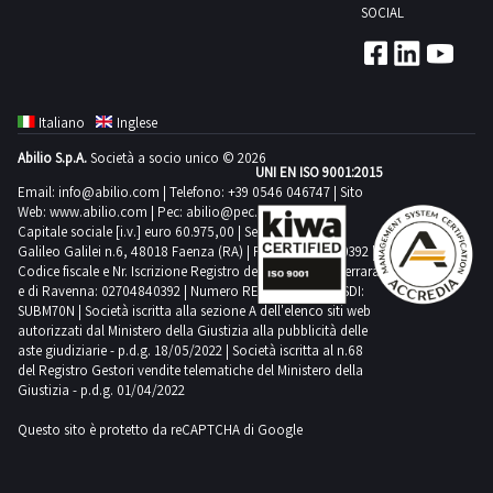
SOCIAL
Italiano
Inglese
Abilio S.p.A.
Società a socio unico © 2026
UNI EN ISO 9001:2015
Email:
info@abilio.com
| Telefono:
+39 0546 046747
| Sito
Web:
www.abilio.com
| Pec:
abilio@pec.illimity.com
Capitale sociale [i.v.] euro 60.975,00 | Sede legale in Via
Galileo Galilei n.6, 48018 Faenza (RA) | P.IVA: 02704840392 |
Codice fiscale e Nr. Iscrizione Registro delle Imprese di Ferrara
e di Ravenna: 02704840392 | Numero REA RA 224830 | SDI:
SUBM70N | Società iscritta alla sezione A dell'elenco siti web
autorizzati dal Ministero della Giustizia alla pubblicità delle
aste giudiziarie - p.d.g. 18/05/2022 | Società iscritta al n.68
del Registro Gestori vendite telematiche del Ministero della
Giustizia - p.d.g. 01/04/2022
Questo sito è protetto da reCAPTCHA di Google