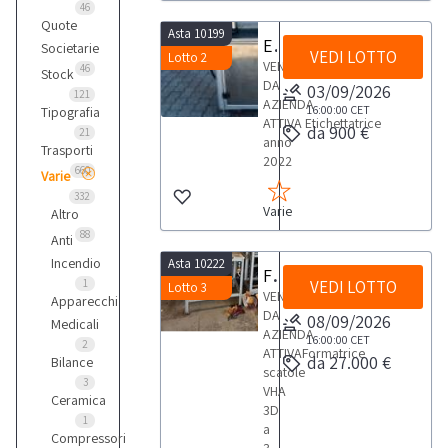
46
Quote
Asta 10199
Etichettatrice
Societarie
VEDI LOTTO
Lotto 2
VENDITA
46
Stock
DA
03/09/2026
121
AZIENDA
16:00:00
CET
Tipografia
ATTIVA Etichettatrice
da 900 €
21
anno
Trasporti
2022
660
Varie
332
Varie
Altro
88
Anti
Incendio
Asta 10222
Formatrice Bianco
1
VEDI LOTTO
Lotto 3
VENDITA
Apparecchi
DA
08/09/2026
Medicali
AZIENDA
16:00:00
CET
2
ATTIVAFormatrice
da 27.000 €
Bilance
scatole
3
VHA
Ceramica
3D
1
a
Compressori