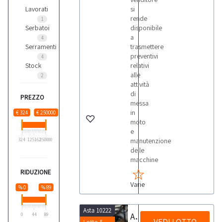
Lavorati
si
rende
1
Serbatoi
disponibile
a
4
Serramenti
trasmettere
preventivi
4
Stock
relativi
alle
2
attività
di
PREZZO
messa
in
€ 324
€ 250000
moto
e
manutenzione
324
125162
250000
delle
macchine
RIDUZIONE
Varie
% 0
% 89
Asta 10222
Avvolgitrice Robopac Robot S6
0
44
89