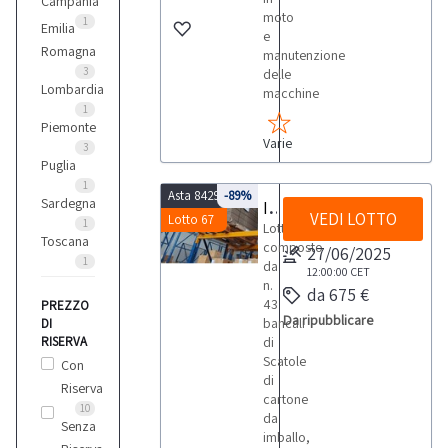
Campania
moto
1
Emilia
e
Romagna
manutenzione
3
delle
Lombardia
macchine
1
Piemonte
Varie
3
Puglia
1
Asta 8429
-89%
Sardegna
Imballi in cartone
VEDI LOTTO
Lotto 67
1
Lotto
Toscana
composto
27/06/2025
1
da
12:00:00
CET
n.
da 675 €
43
PREZZO
Da ripubblicare
bancali
DI
RISERVA
di
Scatole
Con
di
Riserva
cartone
10
da
Senza
imballo,