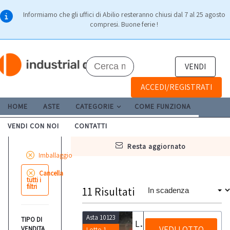
Informiamo che gli uffici di Abilio resteranno chiusi dal 7 al 25 agosto
compresi. Buone ferie !
VENDI
ACCEDI/REGISTRATI
HOME
ASTE
CATEGORIE
COME FUNZIONA
VENDI CON NOI
CONTATTI
resta aggiornato
Imballaggio
Cancella
tutti i
filtri
11
Risultati
Asta 10123
TIPO DI
Linea di etichettatura Epackaging Saturno 2T Full
VEDI LOTTO
VENDITA
Lotto 1