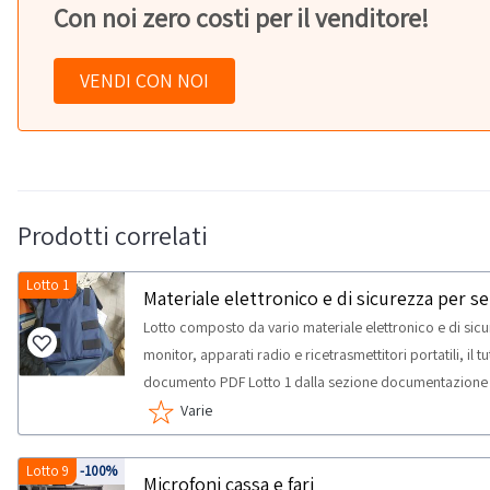
Con noi zero costi per il venditore!
VENDI CON NOI
Prodotti correlati
Lotto 1
Materiale elettronico e di sicurezza per se
Lotto composto da vario materiale elettronico e di sicu
monitor, apparati radio e ricetrasmettitori portatili, il 
documento PDF Lotto 1 dalla sezione documentazione p
inclusi in questo lotto.Beni venduti a corpo e non a mi
Varie
corrispondere. Si consiglia un’ispezione sul posto. NOT
sono compresi giubbotti antiproiettili usati, che hanno su
Lotto 9
-100%
Microfoni cassa e fari