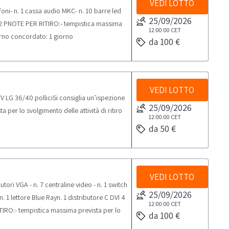
 come dispositivi idonei alla protezione
VEDI LOTTO
oni- n. 1 cassa audio MKC- n. 10 barre led
a dello stato del bene, della sua scadenza
25/09/2026
 192 PNOTE PER RITIRO:- tempistica massima
balistiche originarie. La vendita avviene
12:00:00
CET
giorno concordato: 1 giorno
e, studio, addestramento o utilizzi
da 100 €
è ceduto 'visto e piaciuto' nello stato in
sta per lo svolgimento delle attività di
irsi dei seguenti mezzi per il ritiro:
VEDI LOTTO
TV LG 36/40 polliciSi consiglia un’ispezione
25/09/2026
per lo svolgimento delle attività di ritiro
12:00:00
CET
da 50 €
VEDI LOTTO
utori VGA - n. 7 centraline video - n. 1 switch
25/09/2026
 n. 1 lettore Blue Rayn. 1 distributore C DVI 4
12:00:00
CET
TIRO:- tempistica massima prevista per lo
da 100 €
o: 1 giorno