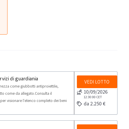
rvizi di guardiania
VEDI LOTTO
rezza come giubbotti antiproiettile,
10/09/2026
tutto come da allegato.Consulta il
12:30:00
CET
er visionare l'elenco completo dei beni
da 2.250 €
sura. Alcune quantità potrebbero non
E DI VENDITA:- Si segnala che nella vendita
perato il termine di vita utile indicato dal