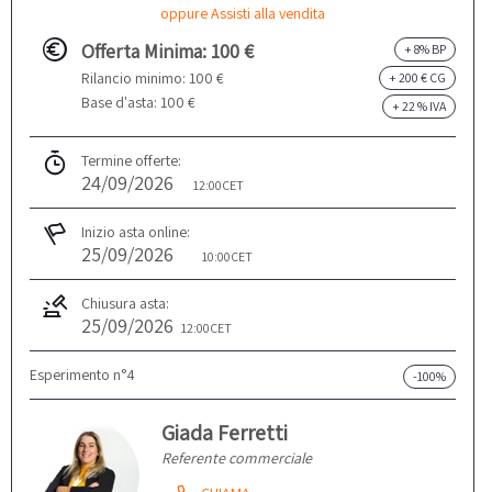
oppure Assisti alla vendita
Offerta Minima: 100 €
+ 8% BP
Rilancio minimo: 100 €
+ 200 € CG
Base d'asta: 100 €
+ 22 % IVA
Termine offerte:
24/09/2026
12:00
CET
Inizio asta online:
25/09/2026
10:00
CET
Chiusura asta:
25/09/2026
12:00
CET
Esperimento n°4
-100%
Giada Ferretti
Referente commerciale