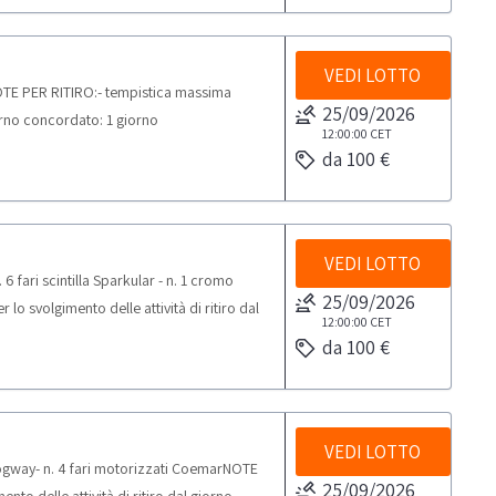
VEDI LOTTO
NOTE PER RITIRO:- tempistica massima
25/09/2026
giorno concordato: 1 giorno
12:00:00
CET
da 100 €
VEDI LOTTO
6 fari scintilla Sparkular - n. 1 cromo
25/09/2026
o svolgimento delle attività di ritiro dal
12:00:00
CET
da 100 €
VEDI LOTTO
logway- n. 4 fari motorizzati CoemarNOTE
25/09/2026
to delle attività di ritiro dal giorno