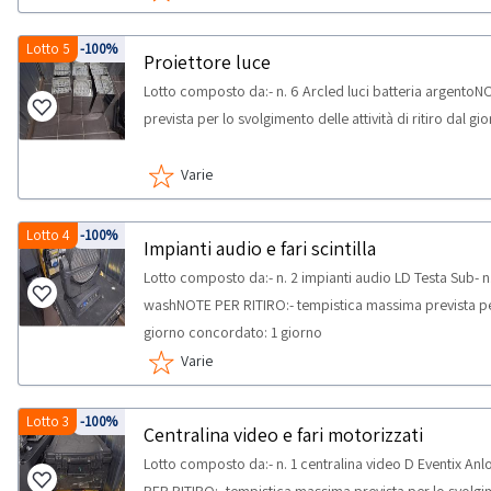
Lotto 5
-100%
Proiettore luce
Lotto composto da:- n. 6 Arcled luci batteria argento
prevista per lo svolgimento delle attività di ritiro dal 
Varie
Lotto 4
-100%
Impianti audio e fari scintilla
Lotto composto da:- n. 2 impianti audio LD Testa Sub- n. 
washNOTE PER RITIRO:- tempistica massima prevista per l
giorno concordato: 1 giorno
Varie
Lotto 3
-100%
Centralina video e fari motorizzati
Lotto composto da:- n. 1 centralina video D Eventix An
PER RITIRO:- tempistica massima prevista per lo svolgimen