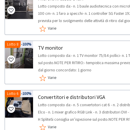
produttore e pertanto non vengono venduti né garantiti
Lotto composto da:- n. 1 baule audiotecnica con microf
personale. L'acquirente dichiara di essere a conoscenz
100 cm- n. 1 faro a specchi- n. 1 controller SG Faster
e dell'assenza di qualsiasi garanzia circa le prestazioni 
prevista per lo svolgimento delle attività di ritiro dal 
esclusivamente come oggetto da collezione, esposizion
Varie
analoghi non connessi alla protezione personale. Il bene 
cui si trova. NOTE PER RITIRO:- tempistica massima previ
ritiro dal giorno concordato: 1 giorno- si consiglia di mun
Lotto 8
-100%
TV monitor
furgone
Lotto composto da:- n. 1 TV monitor 75/84 pollici- n. 1 
sul posto.NOTE PER RITIRO:- tempistica massima prevista 
dal giorno concordato: 1 giorno
Varie
Lotto 6
-100%
Convertitori e distributori VGA
Lotto composto da:- n. 5 convertotori cat 6 - n. 2 distrib
Elco - n. 1 mixer grafico RGB Link - n. 3 distributori DVI -
H SpliteSi consiglia un’ispezione sul posto.NOTE PER RI
svolgimento delle attività di ritiro dal giorno concordat
Varie