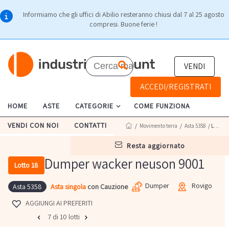
Informiamo che gli uffici di Abilio resteranno chiusi dal 7 al 25 agosto
compresi. Buone ferie !
VENDI
ACCEDI/REGISTRATI
HOME
ASTE
CATEGORIE
COME FUNZIONA
VENDI CON NOI
CONTATTI
/
Movimento terra
/
Asta 5358
/ Lotto 18
resta aggiornato
Dumper wacker neuson 9001
Lotto 18
Dumper
Rovigo
Asta singola
con Cauzione
Asta 5358
AGGIUNGI AI PREFERITI
7 di 10 lotti