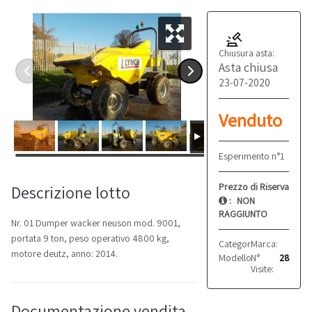
Chiusura asta:
Asta chiusa
23-07-2020
Venduto
Esperimento n°1
Prezzo di Riserva
Descrizione lotto
:
NON
RAGGIUNTO
Nr. 01 Dumper wacker neuson mod. 9001,
portata 9 ton, peso operativo 4800 kg,
Categoria:
Marca:
Dumper
Wacke
motore deutz, anno: 2014.
Modello:
N°
9001
28
Visite:
Documentazione vendita