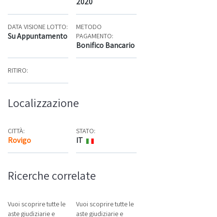
2020
DATA VISIONE LOTTO:
METODO
Su Appuntamento
PAGAMENTO:
Bonifico Bancario
RITIRO:
Localizzazione
CITTÀ:
STATO:
Rovigo
IT
Mappa
Ricerche correlate
Vuoi scoprire tutte le
Vuoi scoprire tutte le
aste giudiziarie e
aste giudiziarie e