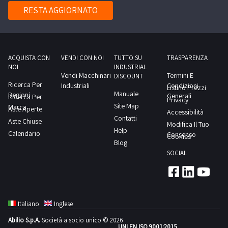
delle
RESTA AGGIORNATO
attività
di
ritiro
dal
ACQUISTA CON
VENDI CON NOI
TUTTO SU
TRASPARENZA
NOI
INDUSTRIAL
giorno
Vendi Macchinari
Termini E
DISCOUNT
concordato:
Ricerca Per
Industriali
Condizioni
Listino Prezzi
Manuale
Regioni
1
Generali
Ricerca Per
Privacy
Site Map
Marca
giorno
Aste Aperte
Accessibilità
Contatti
Aste Chiuse
Modifica Il Tuo
Help
Calendario
Consenso
Cookies
Blog
SOCIAL
Italiano
Inglese
Abilio S.p.A.
Società a socio unico © 2026
UNI EN ISO 9001:2015