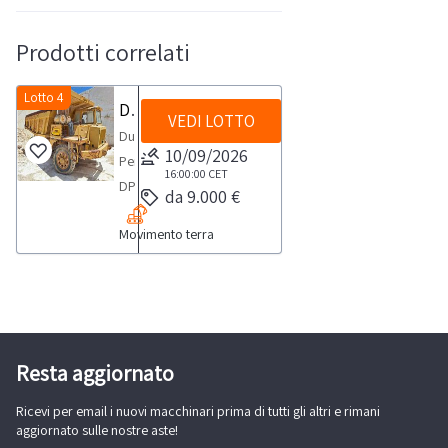
Prodotti correlati
Lotto 4
Dumper Perlini DP205
VEDI LOTTO
DumperMarca
10/09/2026
PerliniModello
16:00:00
CET
DP205Sprovvisto
da 9.000 €
di
Movimento terra
chiaviNOTE
PER
RITIRO:-
tempistica
massima
prevista
Resta aggiornato
per
Ricevi per email i nuovi macchinari prima di tutti gli altri e rimani
lo
aggiornato sulle nostre aste!
svolgimento