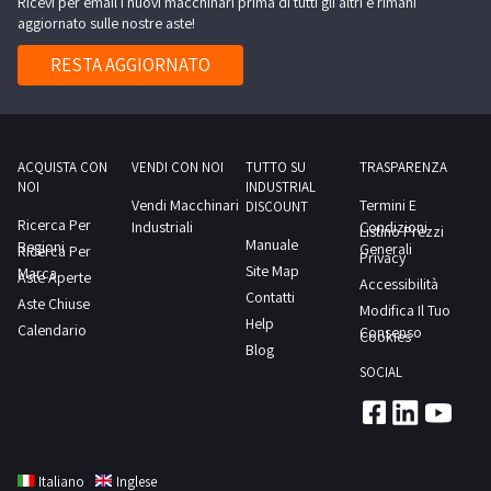
Ricevi per email i nuovi macchinari prima di tutti gli altri e rimani
Proponiamo
aggiornato sulle nostre aste!
il
seguente
RESTA AGGIORNATO
annuncio
per
raccogliere
manifestazioni
ACQUISTA CON
VENDI CON NOI
TUTTO SU
TRASPARENZA
NOI
INDUSTRIAL
di
Vendi Macchinari
Termini E
DISCOUNT
interesse
Ricerca Per
Industriali
Condizioni
Listino Prezzi
Manuale
Regioni
per
Generali
Ricerca Per
Privacy
Site Map
Marca
gestire
Aste Aperte
Accessibilità
Contatti
Aste Chiuse
e
Modifica Il Tuo
Help
Calendario
condurre
Consenso
Cookies
Blog
in
SOCIAL
affitto
il
ramo
d’azienda
Italiano
Inglese