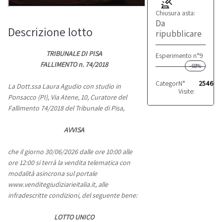
Chiusura asta:
Da
Descrizione lotto
ripubblicare
TRIBUNALE DI PISA
Esperimento n°9
FALLIMENTO n. 74/2018
-68%
Categoria:
N°
Affitto di a
25461
La Dott.ssa Laura Agudio con studio in
Visite:
Ponsacco (PI), Via Atene, 10, Curatore del
Fallimento 74/2018 del Tribunale di Pisa,
AVVISA
che il giorno 30/06/2026 dalle ore 10:00 alle
ore 12:00 si terrà la vendita telematica con
modalità asincrona sul portale
www.venditegiudiziarieitalia.it, alle
infradescritte condizioni, del seguente bene:
LOTTO UNICO