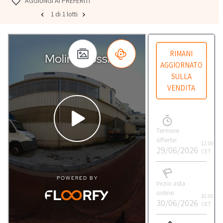
AGGIUNGI AI PREFERITI
1 di 1 lotti
RIMANI
AGGIORNATO
SULLA
VENDITA
Termine
offerte:
12:00
29/06/2026
CET
Inizio asta
online:
10:00
30/06/2026
CET