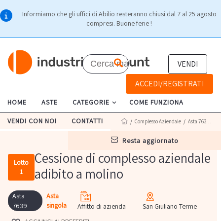
Informiamo che gli uffici di Abilio resteranno chiusi dal 7 al 25 agosto
compresi. Buone ferie !
VENDI
ACCEDI/REGISTRATI
HOME
ASTE
CATEGORIE
COME FUNZIONA
VENDI CON NOI
CONTATTI
/
Complesso Aziendale
/
Asta 7639
/ Lot
resta aggiornato
Cessione di complesso aziendale
Lotto
adibito a molino
1
Asta
Asta
singola
7639
Affitto di azienda
San Giuliano Terme