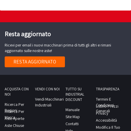
GB
2A
500-
500
da
Resta aggiornato
10
Ricevi per email i nuovi macchinari prima di tutti gli altri e rimani
T.NOTE
aggiornato sulle nostre aste!
PER
RITIRO:-
RESTA AGGIORNATO
tempistica
massima
prevista
per
ACQUISTA CON
VENDI CON NOI
TUTTO SU
TRASPARENZA
NOI
INDUSTRIAL
lo
Vendi Macchinari
Termini E
DISCOUNT
svolgimento
Ricerca Per
Industriali
Condizioni
Listino Prezzi
Manuale
Regioni
delle
Generali
Ricerca Per
Privacy
Site Map
Marca
attività
Aste Aperte
Accessibilità
Contatti
Aste Chiuse
di
Modifica Il Tuo
Help