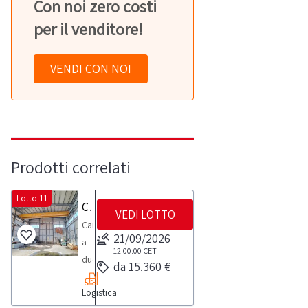
Con noi zero costi
per il venditore!
VENDI CON NOI
Prodotti correlati
Lotto 11
Carroponte a due bozzelli Fom
VEDI LOTTO
Carroponte
21/09/2026
a
12:00:00
CET
due
da 15.360 €
bozzelli
Logistica
Fom