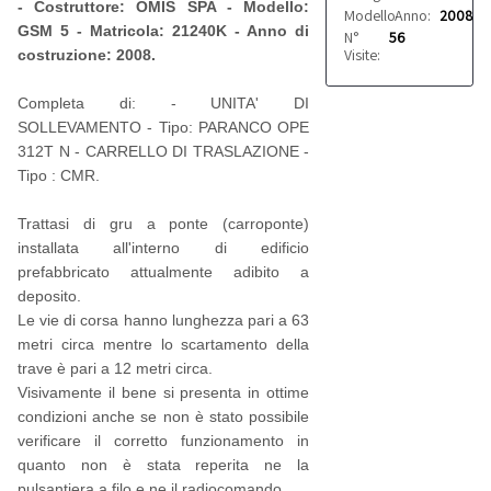
- Costruttore: OMIS SPA - Modello:
Modello:
Anno:
GSM 5
2008
GSM 5 - Matricola: 21240K - Anno di
N°
56
Visite:
costruzione: 2008.
Completa di: - UNITA' DI
SOLLEVAMENTO - Tipo: PARANCO OPE
312T N - CARRELLO DI TRASLAZIONE -
Tipo : CMR.
Trattasi di gru a ponte (carroponte)
installata all'interno di edificio
prefabbricato attualmente adibito a
deposito.
Le vie di corsa hanno lunghezza pari a 63
metri circa mentre lo scartamento della
trave è pari a 12 metri circa.
Visivamente il bene si presenta in ottime
condizioni anche se non è stato possibile
verificare il corretto funzionamento in
quanto non è stata reperita ne la
pulsantiera a filo e ne il radiocomando.