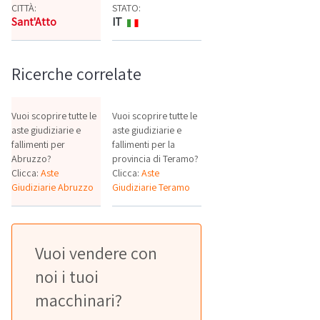
CITTÀ:
STATO:
Sant'Atto
IT
Mappa
Ricerche correlate
Vuoi scoprire tutte le
Vuoi scoprire tutte le
aste giudiziarie e
aste giudiziarie e
fallimenti per
fallimenti per la
Abruzzo?
provincia di Teramo?
Clicca:
Aste
Clicca:
Aste
Giudiziarie Abruzzo
Giudiziarie Teramo
Vuoi vendere con
noi i tuoi
macchinari?