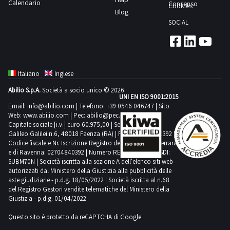
Calendario
ritiro
Consenso
Cookies
Blog
dal
SOCIAL
giorno
concordato:
1
giorno
Italiano
Inglese
Abilio S.p.A.
Società a socio unico © 2026
UNI EN ISO 9001:2015
Email:
info@abilio.com
| Telefono:
+39 0546 046747
| Sito
Web:
www.abilio.com
| Pec:
abilio@pec.illimity.com
Capitale sociale [i.v.] euro 60.975,00 | Sede legale in Via
Galileo Galilei n.6, 48018 Faenza (RA) | P.IVA: 02704840392 |
Codice fiscale e Nr. Iscrizione Registro delle Imprese di Ferrara
e di Ravenna: 02704840392 | Numero REA RA 224830 | SDI:
SUBM70N | Società iscritta alla sezione A dell'elenco siti web
autorizzati dal Ministero della Giustizia alla pubblicità delle
aste giudiziarie - p.d.g. 18/05/2022 | Società iscritta al n.68
del Registro Gestori vendite telematiche del Ministero della
Giustizia - p.d.g. 01/04/2022
Questo sito è protetto da reCAPTCHA di Google