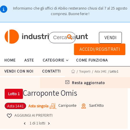
Informiamo che gli uffici di Abilio resteranno chiusi dal 7 al 25 agosto
compresi. Buone ferie !
VENDI
ACCEDI/REGISTRATI
HOME
ASTE
CATEGORIE
COME FUNZIONA
VENDI CON NOI
CONTATTI
/
Trasporti
/
Asta 1441
/ Lotto 1
resta aggiornato
Carroponte Omis
Lotto 1
Carriponte
Sant'Atto
Asta singola
Asta 1441
AGGIUNGI AI PREFERITI
1 di 1 lotti