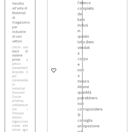
l'elenco
Vendita
completo
all'asta di
Materiali
dei
di
beni
magazzino
inclusi
per
in
industrie
questo
di vari
settori.
lotto.Beni
venduti
Cerchi uno
stock di
a
materie
corpo
prime
a
prezzi
e
convenienti?
non
Acquista il
a
più
conveniente
misura.
su
Alcune
Industrial
quantità
Discount!
Grazie
potrebbero
all’attiva
non
collaborazione
corrispondere.
con i
Tribunali
Si
italiani,
consiglia
organizziamo
un’ispezione
nuove aste
online ogni
sul