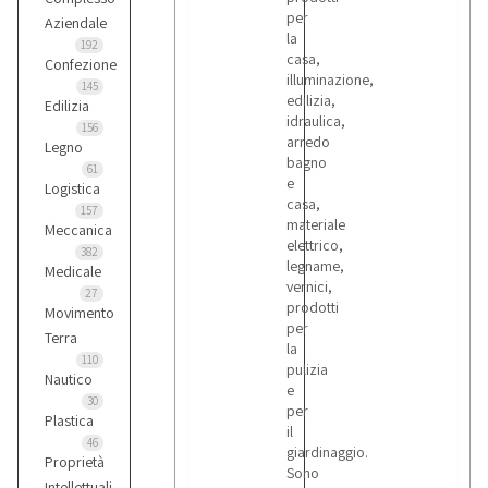
per
Aziendale
la
192
casa,
Confezione
illuminazione,
145
edilizia,
Edilizia
idraulica,
156
arredo
Legno
bagno
61
e
Logistica
casa,
157
materiale
Meccanica
elettrico,
382
legname,
Medicale
vernici,
27
prodotti
Movimento
per
Terra
la
110
pulizia
Nautico
e
30
per
Plastica
il
46
giardinaggio.
Proprietà
Sono
Intellettuali