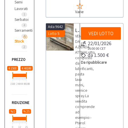
Semi
Lavorati
Varie
1
Serbatoi
4
Asta 9642
Lubrificanti , pasta lava mani e vernice spray
Serramenti
VEDI LOTTO
Lotto 5
VENDITA
4
Stock
DA
22/01/2026
AZIENDA
2
16:00:00
CET
ATTIVALotto
da 1.500 €
composto
PREZZO
Da ripubblicare
da
lubrificanti,
€ 1500
€ 48188
pasta
lava
1500
24844
48188
mani,
vernice
spray.La
vendita
RIDUZIONE
comprende
% 0
% 25
ad
esempio:-
Pterol
0
12
25