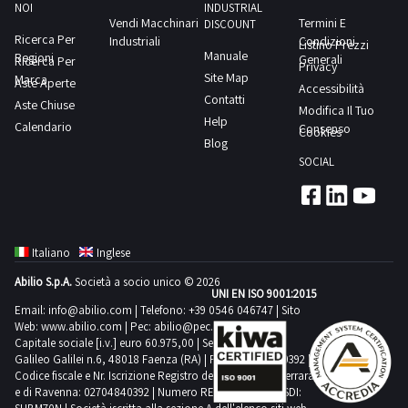
NOI
INDUSTRIAL
Vendi Macchinari
Termini E
DISCOUNT
Ricerca Per
Industriali
Condizioni
Listino Prezzi
Manuale
Regioni
Generali
Ricerca Per
Privacy
Site Map
Marca
Aste Aperte
Accessibilità
Contatti
Aste Chiuse
Modifica Il Tuo
Help
Calendario
Consenso
Cookies
Blog
SOCIAL
Italiano
Inglese
Abilio S.p.A.
Società a socio unico © 2026
UNI EN ISO 9001:2015
Email:
info@abilio.com
| Telefono:
+39 0546 046747
| Sito
Web:
www.abilio.com
| Pec:
abilio@pec.illimity.com
Capitale sociale [i.v.] euro 60.975,00 | Sede legale in Via
Galileo Galilei n.6, 48018 Faenza (RA) | P.IVA: 02704840392 |
Codice fiscale e Nr. Iscrizione Registro delle Imprese di Ferrara
e di Ravenna: 02704840392 | Numero REA RA 224830 | SDI: