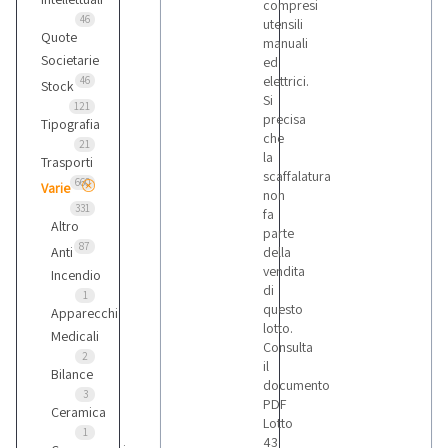
compresi
46
utensili
Quote
manuali
Societarie
ed
elettrici.
46
Stock
Si
121
precisa
Tipografia
che
21
la
Trasporti
scaffalatura
660
Varie
non
331
fa
Altro
parte
87
Anti
della
vendita
Incendio
di
1
questo
Apparecchi
lotto.
Medicali
Consulta
2
il
Bilance
documento
3
PDF
Ceramica
Lotto
1
43