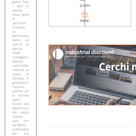
giorno. Tutti
posto.
i lotti in
vendita
fanno parte
di
Varie
patrimoni
aziendali
da
fallimento e
hanno un
prezzo di
perizia
molto
vantaggioso;
essendo
nettamente
inferiore al
valore di
mercato, ti
garantisce il
massimo
profitto con
la minima
spesa.
Grazie alla
digitalizzazione
del nostro
sistema,
puoi fare
un'offerta
direttamente
dal tuo