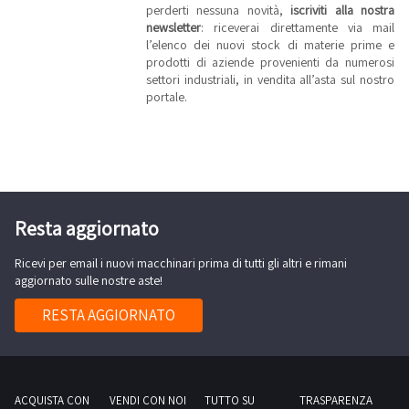
perderti nessuna novità,
iscriviti alla nostra
newsletter
: riceverai direttamente via mail
l’elenco dei nuovi stock di materie prime e
prodotti di aziende provenienti da numerosi
settori industriali, in vendita all’asta sul nostro
portale.
Resta aggiornato
Ricevi per email i nuovi macchinari prima di tutti gli altri e rimani
aggiornato sulle nostre aste!
RESTA AGGIORNATO
ACQUISTA CON
VENDI CON NOI
TUTTO SU
TRASPARENZA