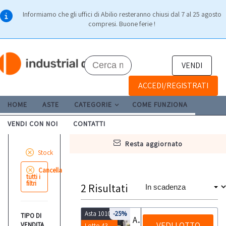
Informiamo che gli uffici di Abilio resteranno chiusi dal 7 al 25 agosto
compresi. Buone ferie !
VENDI
ACCEDI/REGISTRATI
HOME
ASTE
CATEGORIE
COME FUNZIONA
VENDI CON NOI
CONTATTI
resta aggiornato
Stock
Cancella
tutti i
filtri
2
Risultati
Asta 10103
-25%
TIPO DI
Articoli per la casa bricolage e ferramenta
VEDI LOTTO
VENDITA
Lotto 43