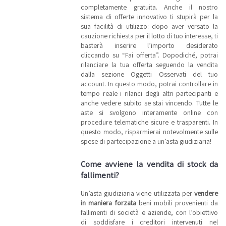
ufficiali
completamente gratuita. Anche il nostro
della
sistema di offerte innovativo ti stupirà per la
procedura e
le
sua facilità di utilizzo: dopo aver versato la
informazioni
cauzione richiesta per il lotto di tuo interesse, ti
di contatto.
basterà inserire l’importo desiderato
Se desideri
maggiori
cliccando su “Fai offerta”. Dopodiché, potrai
dettagli sui
rilanciare la tua offerta seguendo la vendita
macchinari
dalla sezione Oggetti Osservati del tuo
in vendita,
telefona
account. In questo modo, potrai controllare in
all’agente di
tempo reale i rilanci degli altri partecipanti e
zona e
richiedigli
anche vedere subito se stai vincendo. Tutte le
un
aste si svolgono interamente online con
appuntamento:
procedure telematiche sicure e trasparenti. In
potrà
accompagnarti
questo modo, risparmierai notevolmente sulle
ai
spese di partecipazione a un’asta giudiziaria!
magazzini
per visitare
i beni di
Come avviene la vendita di stock da
persona.
Non
fallimenti?
perdere una
grande
Un’asta giudiziaria viene utilizzata per
vendere
opportunità
per il tuo
in maniera forzata
beni mobili provenienti da
business,
fallimenti di società e aziende, con l’obiettivo
aggiudicati
di soddisfare i creditori intervenuti nel
il prossimo