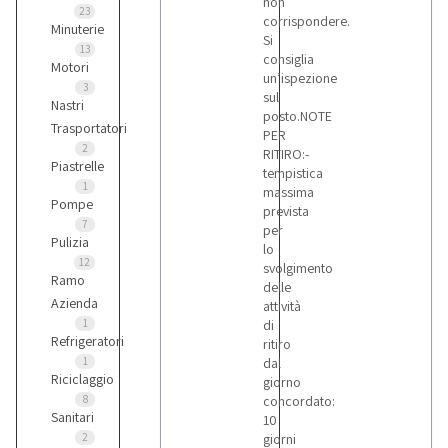
non
23
corrispondere.
Minuterie
Si
13
consiglia
Motori
un’ispezione
3
sul
Nastri
posto.NOTE
Trasportatori
PER
2
RITIRO:-
Piastrelle
tempistica
1
massima
Pompe
prevista
7
per
Pulizia
lo
12
svolgimento
Ramo
delle
Azienda
attività
1
di
Refrigeratori
ritiro
1
dal
Riciclaggio
giorno
8
concordato:
Sanitari
10
2
giorni