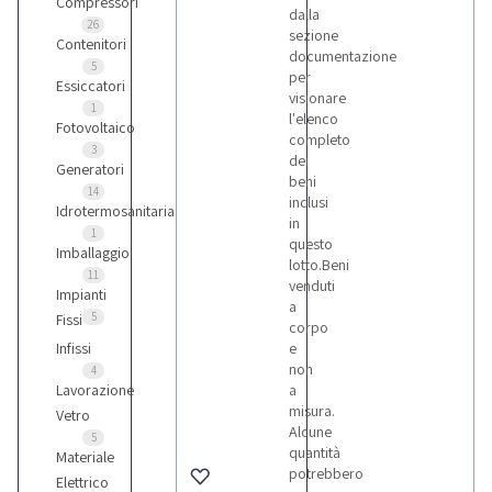
Compressori
dalla
26
sezione
Contenitori
documentazione
5
per
Essiccatori
visionare
1
l'elenco
Fotovoltaico
completo
3
dei
Generatori
beni
14
inclusi
Idrotermosanitaria
in
1
questo
Imballaggio
lotto.Beni
11
venduti
Impianti
a
5
Fissi
corpo
Infissi
e
non
4
Lavorazione
a
misura.
Vetro
Alcune
5
quantità
Materiale
potrebbero
Elettrico