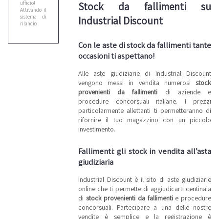
ufficio!
Stock da fallimenti su
Attivando il
sistema di
Industrial Discount
rilancio
automatico
Proxy Bid,
Con le aste di stock da fallimenti tante
inoltre,
potrai
occasioni ti aspettano!
persino
abbandonare
la tua
Alle aste giudiziarie di Industrial Discount
postazione.
vengono messi in vendita numerosi
stock
Il nostro
provenienti da fallimenti
di aziende e
sistema di
compravendita
procedure concorsuali italiane. I prezzi
è affidabile,
particolarmente allettanti ti permetteranno di
sicuro e
rifornire il tuo magazzino con un piccolo
trasparente.
Tutti i dati
investimento.
delle
trattative
sono
Fallimenti: gli stock in vendita all’asta
riportati sul
giudiziaria
portale e
consultabili
in ogni
Industrial Discount è il sito di aste giudiziarie
momento;
troverai le
online che ti permette di aggiudicarti centinaia
schede
di
stock provenienti da fallimenti
e procedure
tecniche
concorsuali. Partecipare a una delle nostre
dei lotti, i
documenti
vendite è semplice e la registrazione è