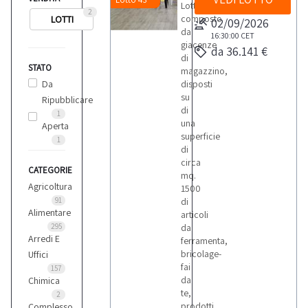
Lotto
2
composto
LOTTI
02/09/2026
da
16:30:00
CET
giacenze
da 36.141 €
di
STATO
magazzino,
Da
disposti
su
Ripubblicare
di
1
una
Aperta
superficie
1
di
circa
CATEGORIE
mq.
Agricoltura
1500
91
di
Alimentare
articoli
295
da
Arredi E
ferramenta,
bricolage-
Uffici
fai
157
da
Chimica
te,
2
prodotti
Complesso