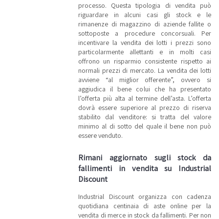
stock di
processo. Questa tipologia di vendita può
materiali da
riguardare in alcuni casi gli stock e le
fallimenti!
rimanenze di magazzino di aziende fallite o
Vuoi essere
sottoposte a procedure concorsuali. Per
informato
incentivare la vendita dei lotti i prezzi sono
sulle
macchine
particolarmente allettanti e in molti casi
industriali e
offrono un risparmio consistente rispetto ai
su tutti i
normali prezzi di mercato. La vendita dei lotti
lotti di
questa
avviene “al miglior offerente”, ovvero si
categoria?
aggiudica il bene colui che ha presentato
Iscriviti alla
l’offerta più alta al termine dell’asta. L’offerta
nostra
newsletter!
dovrà essere superiore al prezzo di riserva
Riceverai
stabilito dal venditore: si tratta del valore
ogni
minimo al di sotto del quale il bene non può
settimana i
nuovi
essere venduto.
articoli in
vendita.
Rimani aggiornato sugli stock da
fallimenti in vendita su Industrial
Discount
Industrial Discount organizza con cadenza
quotidiana centinaia di aste online per la
vendita di merce in stock da fallimenti. Per non