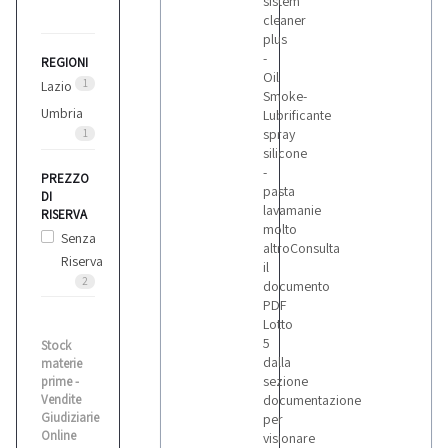
sistem
cleaner
plus
-
REGIONI
Oil
1
Lazio
Smoke-
Umbria
Lubrificante
spray
1
silicone
-
PREZZO
pasta
DI
lavamanie
RISERVA
molto
Senza
altroConsulta
Riserva
il
2
documento
PDF
Lotto
5
Stock
dalla
materie
sezione
prime -
Vendite
documentazione
Giudiziarie
per
Online
visionare