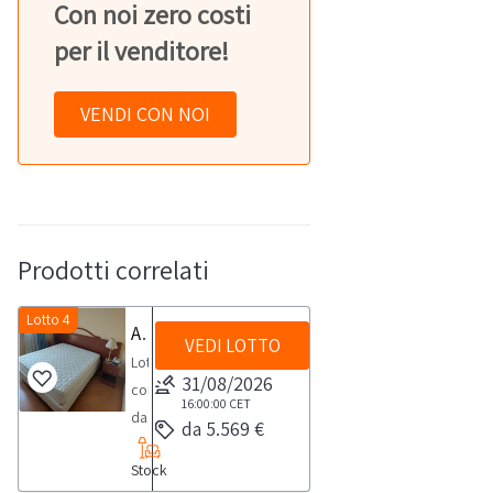
Con noi zero costi
per il venditore!
VENDI CON NOI
Prodotti correlati
Lotto 4
Arredamento camere hotel
VEDI LOTTO
Lotto
31/08/2026
composto
16:00:00
CET
da
da 5.569 €
arredamento
Stock
per