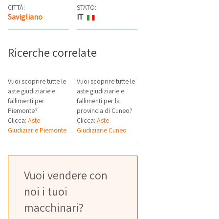
CITTÀ:
STATO:
Savigliano
IT
Mappa
Ricerche correlate
Vuoi scoprire tutte le
Vuoi scoprire tutte le
aste giudiziarie e
aste giudiziarie e
fallimenti per
fallimenti per la
Piemonte?
provincia di Cuneo?
Clicca:
Aste
Clicca:
Aste
Giudiziarie Piemonte
Giudiziarie Cuneo
Vuoi vendere con
noi i tuoi
macchinari?