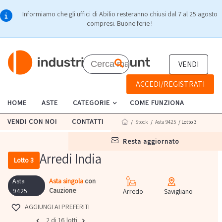
Informiamo che gli uffici di Abilio resteranno chiusi dal 7 al 25 agosto
compresi. Buone ferie !
VENDI
ACCEDI/REGISTRATI
HOME
ASTE
CATEGORIE
COME FUNZIONA
VENDI CON NOI
CONTATTI
/
Stock
/
Asta 9425
/ Lotto 3
resta aggiornato
Arredi India
Lotto 3
Asta
Asta singola
con
Cauzione
9425
Arredo
Savigliano
AGGIUNGI AI PREFERITI
2 di 16 lotti