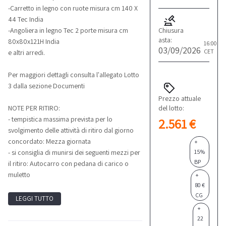
-Carretto in legno con ruote misura cm 140 X
44 Tec India
Chiusura
-Angoliera in legno Tec 2 porte misura cm
asta:
80x80x121H India
16:00
03/09/2026
CET
e altri arredi.
Per maggiori dettagli consulta l'allegato Lotto
3 dalla sezione Documenti
Prezzo attuale
del lotto:
NOTE PER RITIRO:
- tempistica massima prevista per lo
2.561 €
svolgimento delle attività di ritiro dal giorno
concordato: Mezza giornata
+
15%
- si consiglia di munirsi dei seguenti mezzi per
BP
il ritiro: Autocarro con pedana di carico o
muletto
+
80 €
CG
LEGGI TUTTO
+
22