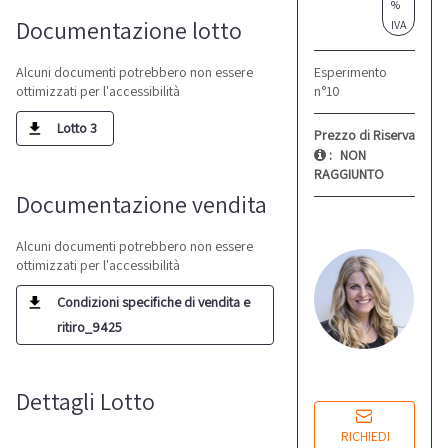
%
Documentazione lotto
IVA
Esperimento
Alcuni documenti potrebbero non essere
n°10
ottimizzati per l'accessibilità
Lotto 3
Prezzo di Riserva
:
NON
RAGGIUNTO
Documentazione vendita
S
Alcuni documenti potrebbero non essere
M
ottimizzati per l'accessibilità
Re
co
Condizioni specifiche di vendita e
ritiro_9425
Lu
14
Dettagli Lotto
RICHIEDI