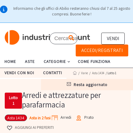
Informiamo che gli uffici di Abilio resteranno chiusi dal 7 al 25 agosto
compresi. Buone ferie !
VENDI
ACCEDI/REGISTRATI
HOME
ASTE
CATEGORIE
COME FUNZIONA
VENDI CON NOI
CONTATTI
/
Varie
/
Asta 1434
/ Lotto 1
resta aggiornato
Arredi e attrezzature per
Lotto
parafarmacia
1
Arredi
Prato
Asta in 2 fasi
Asta 1434
AGGIUNGI AI PREFERITI