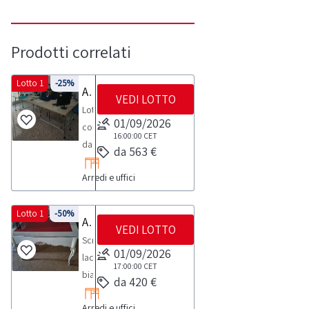
Prodotti correlati
Lotto 1
-25%
Arredi ed attrezzature da ufficio
VEDI LOTTO
Lotto
01/09/2026
composto
16:00:00
CET
da
da 563 €
arredi
Arredi e uffici
ed
attrezzature
da
Lotto 1
-50%
Arredi vari
VEDI LOTTO
ufficio
Scrivania
come
01/09/2026
laccata
stampanti,
17:00:00
CET
bianca
da 420 €
scrivanie,
con
sedie,
Arredi e uffici