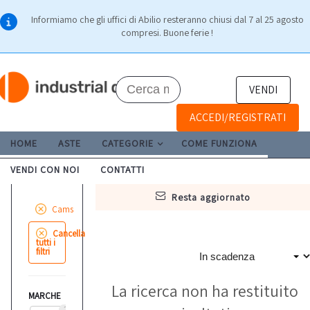
Informiamo che gli uffici di Abilio resteranno chiusi dal 7 al 25 agosto
compresi. Buone ferie !
VENDI
ACCEDI/REGISTRATI
HOME
ASTE
CATEGORIE
COME FUNZIONA
VENDI CON NOI
CONTATTI
resta aggiornato
Cams
Cancella
tutti i
filtri
La ricerca non ha restituito
MARCHE
2