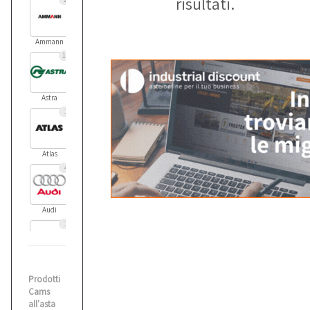
risultati.
Ammann
11
Astra
1
Atlas
4
Audi
1
Balma
Prodotti
1
Cams
all'asta