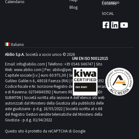
Calendario
Consenso
Cookies
Blog
SOCIAL
Cmt
1
Comedil
Italiano
1
Abilio S.p.A.
Società a socio unico © 2026
UNI EN ISO 9001:2015
Email:
info@abilio.com
| Telefono:
+39 0546 046747
| Sito
Criocabin
Web:
www.abilio.com
| Pec:
abilio@pec.illimity.com
2
Capitale sociale [i.v.] euro 60.975,00 | Sede legale in Via
Galileo Galilei n.6, 48018 Faenza (RA) | P.IVA: 02704840392 |
Codice fiscale e Nr. Iscrizione Registro delle Imprese di Ferrara
Doosan
e di Ravenna: 02704840392 | Numero REA RA 224830 | SDI:
SUBM70N | Società iscritta alla sezione A dell'elenco siti web
4
autorizzati dal Ministero della Giustizia alla pubblicità delle
aste giudiziarie - p.d.g. 18/05/2022 | Società iscritta al n.68
del Registro Gestori vendite telematiche del Ministero della
Emmegi
Giustizia - p.d.g. 01/04/2022
1
Questo sito è protetto da reCAPTCHA di Google