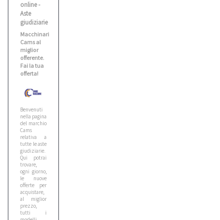
online -
Benati
Aste
2
giudiziarie
Macchinari
Cams al
Bianco
miglior
offerente.
1
Fai la tua
offerta!
Biesse
5
Benvenuti
nella pagina
del marchio
Bitelli
Cams
relativa a
10
tutte le aste
giudiziarie.
Qui potrai
trovare,
Bmw
ogni giorno,
5
le nuove
offerte per
acquistare,
al miglior
prezzo,
Bobcat
tutti i
1
modelli