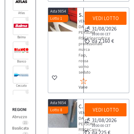
Asta 9854
Atlas
Spazzatrice professionale Faip
VEDI LOTTO
Lotto 1
1
VENDITA
DA
31/08/2026
PERSONA
16:00:00
CET
Balma
FISICASpazzatrice
da 2.160 €
1
professionale
marca
Faip,
rossa
Bianco
uomo
2
seduto
Ceccato
Varie
3
Asta 9854
Carica batterie carrellato
VEDI LOTTO
REGIONI
Lotto 8
Fiac
VENDITA
1
Abruzzo
DA
31/08/2026
21
PERSONA
16:00:00
CET
Basilicata
FISICACarica
da 225 €