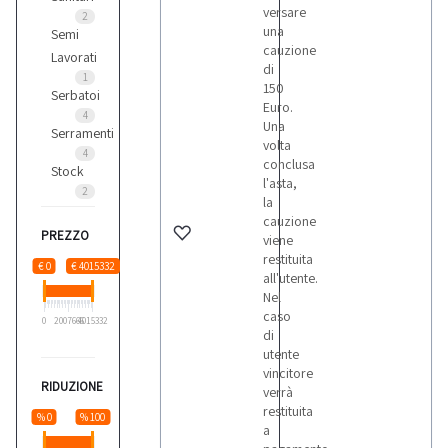
versare
2
una
Semi
cauzione
Lavorati
di
1
150
Serbatoi
Euro.
4
Una
Serramenti
volta
4
conclusa
Stock
l'asta,
2
la
cauzione
PREZZO
viene
restituita
€ 0
€ 4015332
all'utente.
Nel
caso
0
2007666
4015332
di
utente
vincitore
RIDUZIONE
verrà
restituita
% 0
% 100
a