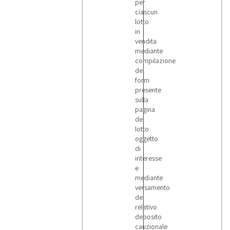
per
ciascun
lotto
in
vendita
mediante
compilazione
del
form
presente
sulla
pagina
del
lotto
oggetto
di
interesse
e
mediante
versamento
del
relativo
deposito
cauzionale