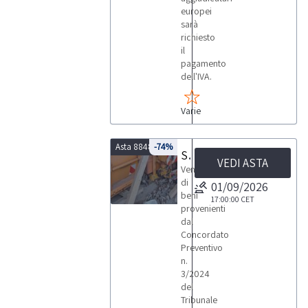
europei
sarà
richiesto
il
pagamento
dell'IVA.
Varie
Asta 8848
-74%
Spargisale Impianto vaglio frantumazione
VEDI ASTA
Vendita
di
01/09/2026
beni
17:00:00
CET
provenienti
1
dal
Concordato
Preventivo
n.
3/2024
del
LOTTI
Tribunale