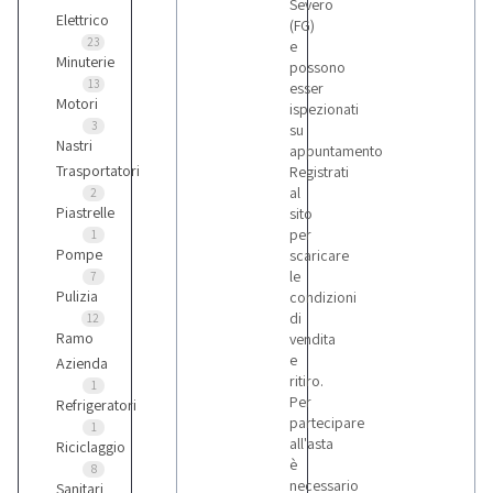
Severo
Elettrico
(FG)
23
e
Minuterie
possono
13
esser
Motori
ispezionati
3
su
Nastri
appuntamento
Trasportatori
Registrati
al
2
Piastrelle
sito
per
1
Pompe
scaricare
le
7
Pulizia
condizioni
di
12
Ramo
vendita
e
Azienda
ritiro.
1
Per
Refrigeratori
partecipare
1
all'asta
Riciclaggio
è
8
necessario
Sanitari