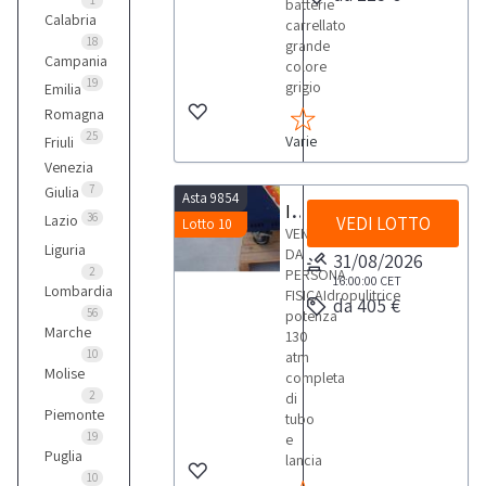
Kaeser
1
batterie
Calabria
3
carrellato
18
grande
Campania
colore
19
grigio
Emilia
Mercedes
1
Romagna
25
Varie
Friuli
Venezia
Robopac
7
Giulia
Asta 9854
4
Idropulitrice
36
Lazio
VEDI LOTTO
Lotto 10
VENDITA
Liguria
DA
31/08/2026
Varie
2
PERSONA
16:00:00
CET
2
Lombardia
FISICAIdropulitrice
da 405 €
56
potenza
Marche
130
Vari
10
atm
Molise
completa
2
di
Piemonte
tubo
19
e
Puglia
lancia
10