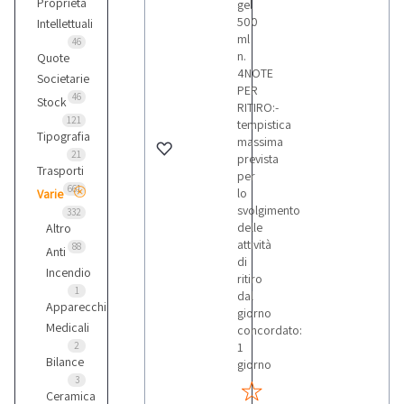
Proprietà
gel
500
Intellettuali
ml
46
n.
Quote
4NOTE
Societarie
PER
46
Stock
RITIRO:-
121
tempistica
Tipografia
massima
21
prevista
Trasporti
per
661
lo
Varie
svolgimento
332
delle
Altro
attività
88
Anti
di
Incendio
ritiro
1
dal
Apparecchi
giorno
Medicali
concordato:
2
1
Bilance
giorno
3
Ceramica