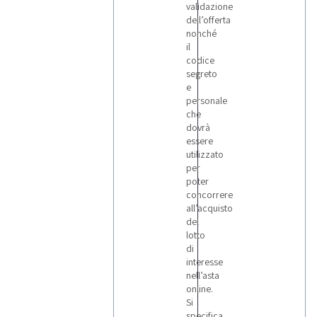
validazione
dell’offerta
nonché
il
codice
segreto
e
personale
che
dovrà
essere
utilizzato
per
poter
concorrere
all’acquisto
del
lotto
di
interesse
nell’asta
online.
Si
specifica