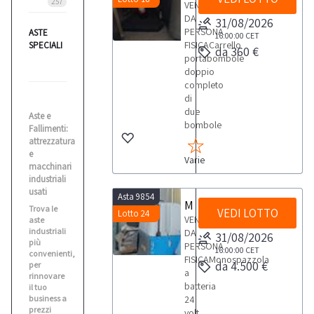
257
VENDITA
DA
31/08/2026
PERSONA
ASTE
16:00:00
CET
FISICACarrello
SPECIALI
da 360 €
portabombole
doppio
completo
di
due
Aste e
bombole
Fallimenti:
attrezzatura
e
Varie
macchinari
industriali
usati
Asta 9854
Monospazzola a batteria Iteco
Trova le
VEDI LOTTO
Lotto 24
VENDITA
aste
industriali
DA
31/08/2026
più
PERSONA
16:00:00
CET
convenienti,
FISICAMonospazzola
da 4.500 €
per
a
rinnovare
batteria
il tuo
business a
24
prezzi
volt