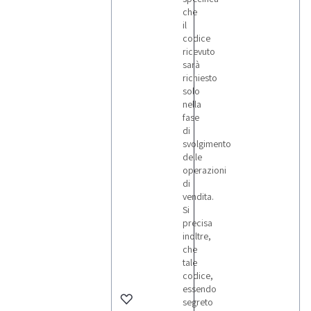
che
il
codice
ricevuto
sarà
richiesto
solo
nella
fase
di
svolgimento
delle
operazioni
di
vendita.
Si
precisa
inoltre,
che
tale
codice,
essendo
segreto