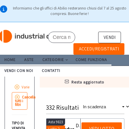
Informiamo che gli uffici di Abilio resteranno chiusi dal 7 al 25 agosto
compresi. Buone ferie !
VENDI
ACCEDI/REGISTRATI
HOME
ASTE
CATEGORIE
COME FUNZIONA
VENDI CON NOI
CONTATTI
resta aggiornato
Varie
Cancella
tutti i
filtri
332
Risultati
Asta 9823
TIPO DI
Dispenser e igienizzanti
VEDI LOTTO
VENDITA
Lotto 2