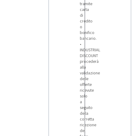
tramite
carta
di
credito
o
bonifico
bancario.
•
INDUSTRIAL
DISCOUNT
procederà
alla
validazione
delle
offerte
ricevute
solo
a
seguito
della
corretta
ricezione
del