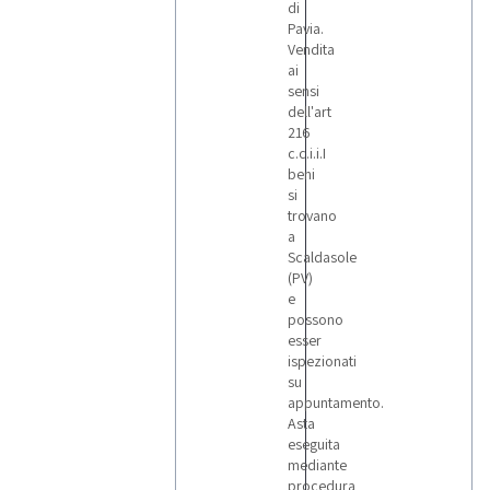
di
Pavia.
Vendita
ai
sensi
dell'art
216
c.c.i.i.I
beni
si
trovano
a
Scaldasole
(PV)
e
possono
esser
ispezionati
su
appuntamento.
Asta
eseguita
mediante
procedura