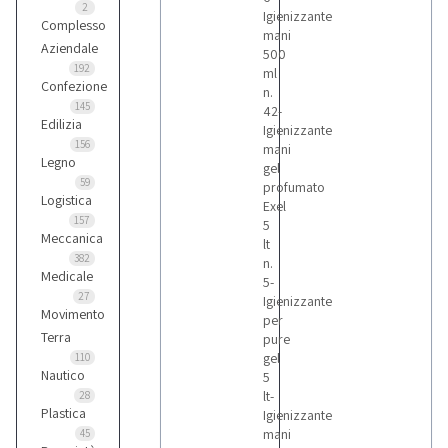
2
Igienizzante
Complesso
mani
Aziendale
500
192
ml
Confezione
n.
145
42-
Edilizia
Igienizzante
156
mani
Legno
gel
59
profumato
Logistica
Exel
157
5
Meccanica
lt
382
n.
Medicale
5-
27
Igienizzante
Movimento
per
Terra
pure
gel
110
Nautico
5
lt-
28
Plastica
Igienizzante
mani
45