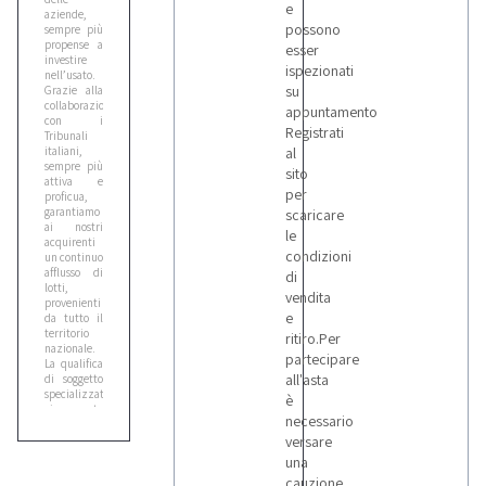
e
aziende,
possono
sempre più
propense a
esser
investire
ispezionati
nell’usato.
su
Grazie alla
collaborazione
appuntamento
con i
Registrati
Tribunali
italiani,
al
sempre più
sito
attiva e
per
proficua,
garantiamo
scaricare
ai nostri
le
acquirenti
condizioni
un continuo
afflusso di
di
lotti,
vendita
provenienti
e
da tutto il
territorio
ritiro.Per
nazionale.
partecipare
La qualifica
all'asta
di soggetto
specializzato
è
ci consente
necessario
di gestire
ogni fase del
versare
processo di
una
compravendita,
cauzione
dall’organizzazione