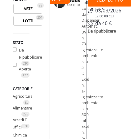
Lotto
78
composto
ASTE
03/03/2026
da:-
12:00:00
CET
254
Dispenser
LOTTI
da 40 €
Automat.
Da ripubblicare
UV
n.
STATO
73-
Igienizzante
Da
ambiente
Ripubblicare
sup
210
5
Aperta
lt
122
Exel
n.
CATEGORIE
1-
Agricoltura
Igienizzante
ambiente
91
Alimentare
sup
500
295
Arredi E
ml
Exel
158
Uffici
n.
Chimica
6-