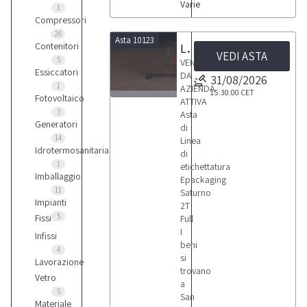
Varie
1
Compressori
26
Asta 10123
Contenitori
Linea di etichettatura Epackaging Saturno 2T Full
VEDI ASTA
5
VENDITA
Essiccatori
DA
31/08/2026
1
AZIENDA
15:30:00
CET
Fotovoltaico
ATTIVA
1
3
Asta
Generatori
di
14
Linea
Idrotermosanitaria
di
1
etichettatura
Imballaggio
Epackaging
LOTTI
11
Saturno
Impianti
2T
5
Fissi
Full
I
Infissi
beni
4
si
Lavorazione
trovano
Vetro
a
5
San
Materiale