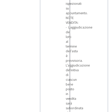
ispezionati
su
appuntamento.
NOTE
VENDITA:
- L'aggiudicazione
dei
lotti
al
termine
dell'asta
è
provvisoria.
L’aggiudicazione
definitiva
di
ciascun
bene
posto
in
vendita
sarà
subordinata