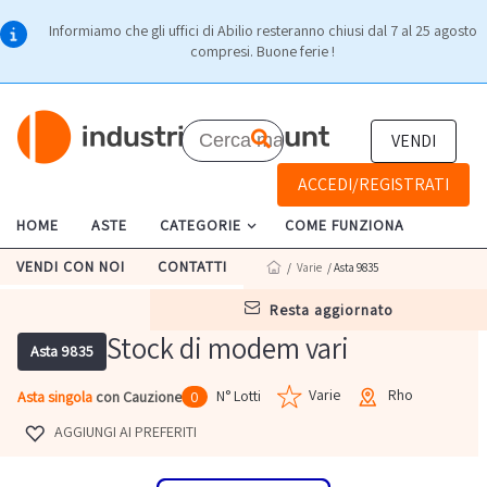
Informiamo che gli uffici di Abilio resteranno chiusi dal 7 al 25 agosto
compresi. Buone ferie !
VENDI
ACCEDI/REGISTRATI
HOME
ASTE
CATEGORIE
COME FUNZIONA
VENDI CON NOI
CONTATTI
/
Varie
/ Asta 9835
resta aggiornato
Stock di modem vari
Asta 9835
Varie
Rho
N° Lotti
Asta singola
con Cauzione
0
AGGIUNGI AI PREFERITI