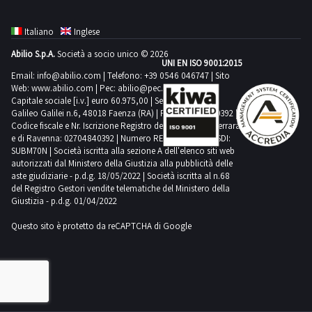
Italiano
Inglese
Abilio S.p.A.
Società a socio unico © 2026
UNI EN ISO 9001:2015
Email:
info@abilio.com
| Telefono:
+39 0546 046747
| Sito
Web:
www.abilio.com
| Pec:
abilio@pec.illimity.com
Capitale sociale [i.v.] euro 60.975,00 | Sede legale in Via
Galileo Galilei n.6, 48018 Faenza (RA) | P.IVA: 02704840392 |
Codice fiscale e Nr. Iscrizione Registro delle Imprese di Ferrara
e di Ravenna: 02704840392 | Numero REA RA 224830 | SDI:
SUBM70N | Società iscritta alla sezione A dell'elenco siti web
autorizzati dal Ministero della Giustizia alla pubblicità delle
aste giudiziarie - p.d.g. 18/05/2022 | Società iscritta al n.68
del Registro Gestori vendite telematiche del Ministero della
Giustizia - p.d.g. 01/04/2022
Questo sito è protetto da reCAPTCHA di Google