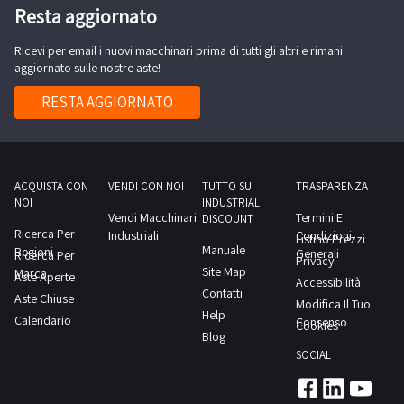
Resta aggiornato
Ricevi per email i nuovi macchinari prima di tutti gli altri e rimani
aggiornato sulle nostre aste!
RESTA AGGIORNATO
ACQUISTA CON
VENDI CON NOI
TUTTO SU
TRASPARENZA
NOI
INDUSTRIAL
Vendi Macchinari
Termini E
DISCOUNT
Ricerca Per
Industriali
Condizioni
Listino Prezzi
Manuale
Regioni
Generali
Ricerca Per
Privacy
Site Map
Marca
Aste Aperte
Accessibilità
Contatti
Aste Chiuse
Modifica Il Tuo
Help
Calendario
Consenso
Cookies
Blog
SOCIAL