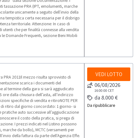
iche auto” dalla sezione Documentazione. I
enti tassazione PRA (IPT, emolumenti, marche
ncolante unicamente a seguito dell'invio della
 una tempistica certa necessaria per il disbrigo
enza territoriale. Attenzione: In caso di
i utenti che per finalità connesse alla vendita
ulta le Domande Frequenti, sezione Beni Mobili
VEDI LOTTO
 PRA 2011Il mezzo risulta sprovvisto di
umentazione scarica i documenti del
06/08/2026
 al termine della gara si sarà aggiudicato
16:00:00
CET
 ore dalla chiusura dell’asta, all’indirizzo
da 8.000 €
zioni specifiche di vendita e ritiroNOTE PER
Da ripubblicare
di ritiro dal giorno concordato: 1 giorno- si
 Le pratiche auto successive all’aggiudicazione
onoscere il costo della pratica, si prega di
azione. I prezzi indicati nel Listino possono
i, marche da bollo), MCTC (versamenti per
'invio della fattura da parte dell'Agenzia Effe.