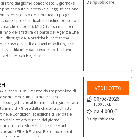
Da ripubblicare
di ritiro dal giorno concordato: 1 giorno- si
 Le pratiche auto successive all’aggiudicazione
onoscere il costo della pratica, si prega di
azione. I prezzi indicati nel Listino possono
i, marche da bollo), MCTC (versamenti per
'invio della fattura da parte dell'Agenzia Effe.
r il disbrigo delle pratiche burocratiche
 In caso di vendita di beni mobili registrati al
alla vendita intendano esportare tali beni
ne Beni Mobili Registrati.
BH
VEDI LOTTO
8- anno 2009Il mezzo risulta provvisto di
alla sezione documentazione scarica i
06/08/2026
Il soggetto che al termine della gara si sarà
16:00:00
CET
 termine di 48 ore dalla chiusura dell’asta,
da 4.000 €
i nelle Condizioni specifiche di vendita e
Da ripubblicare
 delle attività di ritiro dal giorno
ritiro: trattore stradale Le pratiche auto
iche auto Effe di Faenza. Per conoscere il