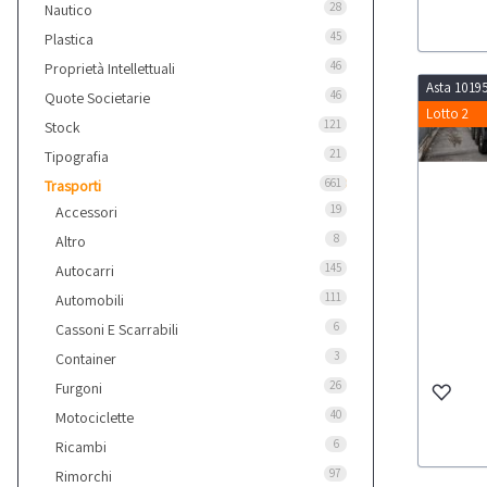
28
Nautico
45
Plastica
46
Proprietà Intellettuali
Asta 1019
46
Quote Societarie
Lotto 2
121
Stock
21
Tipografia
661
Trasporti
19
Accessori
8
Altro
145
Autocarri
111
Automobili
6
Cassoni E Scarrabili
3
Container
26
Furgoni
40
Motociclette
6
Ricambi
97
Rimorchi