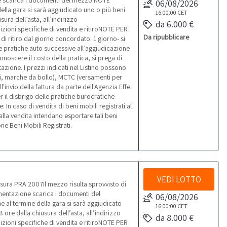
ne scarica i documenti del mezzo.NOTE
06/08/2026
della gara si sarà aggiudicato uno o più beni
16:00:00
CET
sura dell’asta, all’indirizzo
da 6.000 €
zioni specifiche di vendita e ritiroNOTE PER
Da ripubblicare
di ritiro dal giorno concordato: 1 giorno- si
 Le pratiche auto successive all’aggiudicazione
onoscere il costo della pratica, si prega di
azione. I prezzi indicati nel Listino possono
i, marche da bollo), MCTC (versamenti per
'invio della fattura da parte dell'Agenzia Effe.
r il disbrigo delle pratiche burocratiche
 In caso di vendita di beni mobili registrati al
alla vendita intendano esportare tali beni
ne Beni Mobili Registrati.
VEDI LOTTO
ura PRA 2007Il mezzo risulta sprovvisto di
umentazione scarica i documenti del
06/08/2026
 al termine della gara si sarà aggiudicato
16:00:00
CET
 ore dalla chiusura dell’asta, all’indirizzo
da 8.000 €
zioni specifiche di vendita e ritiroNOTE PER