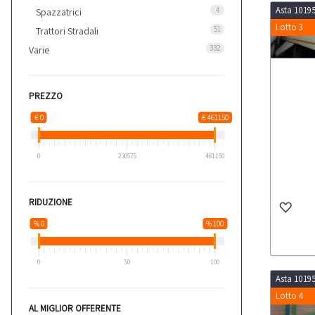
Asta 1019
4
Spazzatrici
Lotto 3
51
Trattori Stradali
332
Varie
PREZZO
€ 0
€ 461150
0
230575
461150
RIDUZIONE
% 0
% 100
0
50
100
Asta 1019
Lotto 4
AL MIGLIOR OFFERENTE