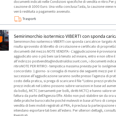
documenti indicati nelle Condizioni specifiche di vendita e ritiro.Per
cauzione di 1000 Euro. Una volta conclusa l'asta, la cauzione viene rest
verrà restituita a pagamento avvenuto.
Trasporti
5
Semirimorchio isotermico VIBERTI con sponda caric
Semirimorchio isotermico VIBERTI con sponda caricatrice- targato
risulta sprovvisto di libretto di circolazione e certificato di proprie
documenti del mezzo.NOTE VENDITA:- L'aggiudicazione è provvisoria.- 
aggiudicato uno o più beni sarà tenuto ad inviare, entro e non oltre il
all’indirizzo postvendita@industrialdiscount.com, i documenti indicat
ritiroNOTE PER RITIRO:- tempistica massima prevista per lo svolgimento
concordato: 1 giorno- si consiglia di munirsi dei seguenti mezzi per il 
successive all’aggiudicazione saranno svolte presso l’agenzia di prat
costo della pratica, si prega di scaricare il file “Listino prezzi prat
prezzi indicati nel Listino possono subire variazioni in base ad aum
da bollo), MCTC (versamenti per bolli, diritti MCTC) e hanno valore vi
fattura da parte dell'Agenzia Effe. Abilio non può stabilire sin da ora
delle pratiche burocratiche poiché mutevoli in base al Foro di compet
vendita di beni mobili registrati al PRA, è preclusa la partecipazione d
intendano esportare tali beni all’estero. Per ulteriori dettagli, cons
Registrati.