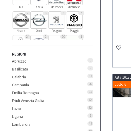
Kia
Lancia
Mercedes
Mitsubishi
7
10
8
7
Nissan
Opel
Peugeot
Piaggio
24
2
20
1
REGIONI
Renault
Toyota
Vari
Viberti
6
6
4
5
Abruzzo
9
Basilicata
63
Calabria
Asta 1019
Volkswagen
Volvo
Zorzi
26
Lotto 6
Campania
25
Emilia Romagna
12
Friuli Venezia Giulia
82
Lazio
8
Liguria
43
Lombardia