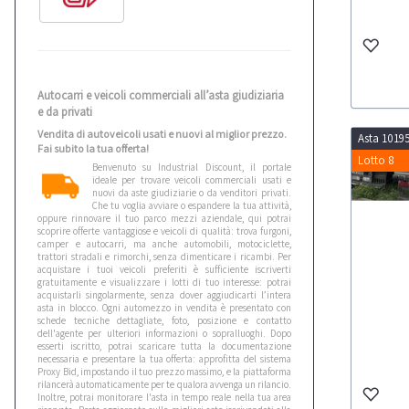
Autocarri e veicoli commerciali all’asta giudiziaria
e da privati
Vendita di autoveicoli usati e nuovi al miglior prezzo.
Asta 1019
Fai subito la tua offerta!
Lotto 8
Benvenuto su Industrial Discount, il portale
ideale per trovare veicoli commerciali usati e
nuovi da aste giudiziarie o da venditori privati.
Che tu voglia avviare o espandere la tua attività,
oppure rinnovare il tuo parco mezzi aziendale, qui potrai
scoprire offerte vantaggiose e veicoli di qualità: trova furgoni,
camper e autocarri, ma anche automobili, motociclette,
trattori stradali e rimorchi, senza dimenticare i ricambi. Per
acquistare i tuoi veicoli preferiti è sufficiente iscriverti
gratuitamente e visualizzare i lotti di tuo interesse: potrai
acquistarli singolarmente, senza dover aggiudicarti l’intera
asta in blocco. Ogni automezzo in vendita è presentato con
schede tecniche dettagliate, foto, posizione e contatto
dell'agente per ulteriori informazioni o sopralluoghi. Dopo
esserti iscritto, potrai scaricare tutta la documentazione
necessaria e presentare la tua offerta: approfitta del sistema
Proxy Bid, impostando il tuo prezzo massimo, e la piattaforma
rilancerà automaticamente per te qualora avvenga un rilancio.
Inoltre, potrai monitorare l'asta in tempo reale nella tua area