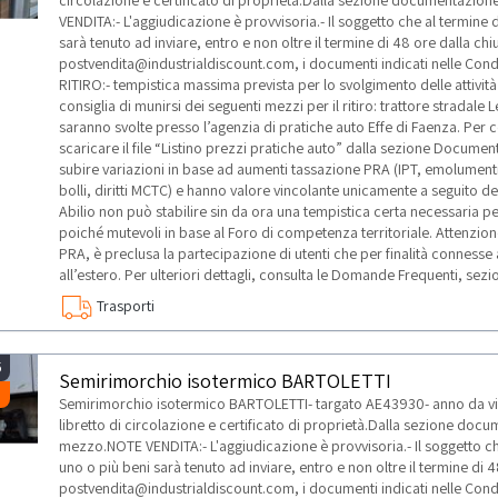
circolazione e certificato di proprietà.Dalla sezione documentazio
VENDITA:- L'aggiudicazione è provvisoria.- Il soggetto che al termine 
sarà tenuto ad inviare, entro e non oltre il termine di 48 ore dalla chiu
postvendita@industrialdiscount.com, i documenti indicati nelle Condi
RITIRO:- tempistica massima prevista per lo svolgimento delle attività 
consiglia di munirsi dei seguenti mezzi per il ritiro: trattore stradale
saranno svolte presso l’agenzia di pratiche auto Effe di Faenza. Per c
scaricare il file “Listino prezzi pratiche auto” dalla sezione Document
subire variazioni in base ad aumenti tassazione PRA (IPT, emolument
bolli, diritti MCTC) e hanno valore vincolante unicamente a seguito dell
Abilio non può stabilire sin da ora una tempistica certa necessaria pe
poiché mutevoli in base al Foro di competenza territoriale. Attenzione:
PRA, è preclusa la partecipazione di utenti che per finalità connesse 
all’estero. Per ulteriori dettagli, consulta le Domande Frequenti, sezio
Trasporti
5
Semirimorchio isotermico BARTOLETTI
Semirimorchio isotermico BARTOLETTI- targato AE43930- anno da vis
libretto di circolazione e certificato di proprietà.Dalla sezione doc
mezzo.NOTE VENDITA:- L'aggiudicazione è provvisoria.- Il soggetto che
uno o più beni sarà tenuto ad inviare, entro e non oltre il termine di 48
postvendita@industrialdiscount.com, i documenti indicati nelle Condi