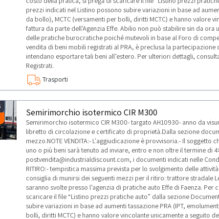
costo della pratica, si prega di scaricare il file “Listino prezzi prat
prezzi indicati nel Listino possono subire variazioni in base ad aum
da bollo), MCTC (versamenti per bolli, diritti MCTC) e hanno valore vi
fattura da parte dell'Agenzia Effe. Abilio non può stabilire sin da ora
delle pratiche burocratiche poiché mutevoli in base al Foro di compet
vendita di beni mobili registrati al PRA, è preclusa la partecipazione d
intendano esportare tali beni all’estero. Per ulteriori dettagli, cons
Registrati.
Trasporti
5
Semirimorchio isotermico CIR M300
Semirimorchio isotermico CIR M300- targato AH10930- anno da visura
libretto di circolazione e certificato di proprietà.Dalla sezione doc
mezzo.NOTE VENDITA:- L'aggiudicazione è provvisoria.- Il soggetto che
uno o più beni sarà tenuto ad inviare, entro e non oltre il termine di 48
postvendita@industrialdiscount.com, i documenti indicati nelle Condi
RITIRO:- tempistica massima prevista per lo svolgimento delle attività 
consiglia di munirsi dei seguenti mezzi per il ritiro: trattore stradale
saranno svolte presso l’agenzia di pratiche auto Effe di Faenza. Per c
scaricare il file “Listino prezzi pratiche auto” dalla sezione Document
subire variazioni in base ad aumenti tassazione PRA (IPT, emolument
bolli, diritti MCTC) e hanno valore vincolante unicamente a seguito dell