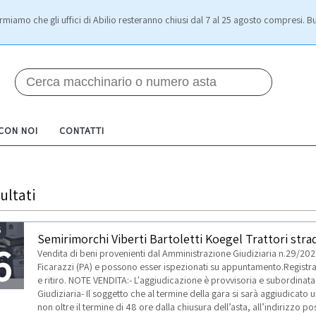
rmiamo che gli uffici di Abilio resteranno chiusi dal 7 al 25 agosto compresi. Bu
 CON NOI
CONTATTI
ultati
5
Semirimorchi Viberti Bartoletti Koegel Trattori stra
6
Vendita di beni provenienti dal Amministrazione Giudiziaria n.29/2022
Ficarazzi (PA) e possono esser ispezionati su appuntamento.Registrati
e ritiro. NOTE VENDITA:- L'aggiudicazione è provvisoria e subordinata 
Giudiziaria- Il soggetto che al termine della gara si sarà aggiudicato 
TI
non oltre il termine di 48 ore dalla chiusura dell’asta, all’indirizzo 