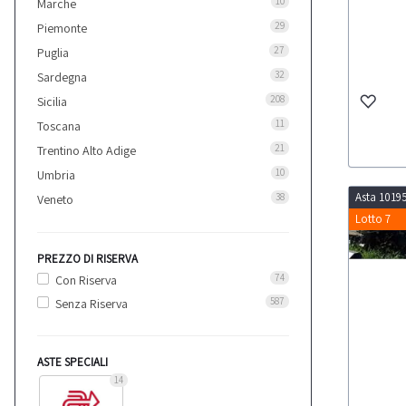
10
Marche
29
Piemonte
27
Puglia
32
Sardegna
208
Sicilia
11
Toscana
21
Trentino Alto Adige
10
Umbria
Asta 1019
38
Veneto
Lotto 7
PREZZO DI RISERVA
74
Con Riserva
587
Senza Riserva
ASTE SPECIALI
14