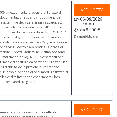
VEDI LOTTO
l mezzo risulta provvisto di libretto di
ne documentazione scarica i documenti del
06/08/2026
 al termine della gara si sarà aggiudicato
16:00:00
CET
 ore dalla chiusura dell’asta, all’indirizzo
da 8.000 €
zioni specifiche di vendita e ritiroNOTE PER
Da ripubblicare
di ritiro dal giorno concordato: 1 giorno- si
 Le pratiche auto successive all’aggiudicazione
onoscere il costo della pratica, si prega di
azione. I prezzi indicati nel Listino possono
i, marche da bollo), MCTC (versamenti per
'invio della fattura da parte dell'Agenzia Effe.
r il disbrigo delle pratiche burocratiche
 In caso di vendita di beni mobili registrati al
alla vendita intendano esportare tali beni
ne Beni Mobili Registrati.
VEDI LOTTO
zzo risulta sprovvisto di libretto di