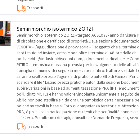
Trasporti
5
Semirimorchio isotermico ZORZI
Semirimorchio isotermico ZORZI- targato AC81073- anno da visura PRA
di circolazione e certificato di proprietà.Dalla sezione documenta
VENDITA:- L'aggiudicazione è provvisoria.- Il soggetto che al termine 
sarà tenuto ad inviare, entro e non oltre il termine di 48 ore dalla chiu
postvendita@industrialdiscount.com, i documenti indicati nelle Condi
RITIRO:- tempistica massima prevista per lo svolgimento delle attività 
consiglia di munirsi dei seguenti mezzi per il ritiro: trattore stradale
saranno svolte presso l’agenzia di pratiche auto Effe di Faenza. Per c
scaricare il file “Listino prezzi pratiche auto” dalla sezione Document
subire variazioni in base ad aumenti tassazione PRA (IPT, emolument
bolli, diritti MCTC) e hanno valore vincolante unicamente a seguito dell
Abilio non può stabilire sin da ora una tempistica certa necessaria pe
poiché mutevoli in base al Foro di competenza territoriale. Attenzione:
PRA, è preclusa la partecipazione di utenti che per finalità connesse 
all’estero. Per ulteriori dettagli, consulta le Domande Frequenti, sezio
Trasporti