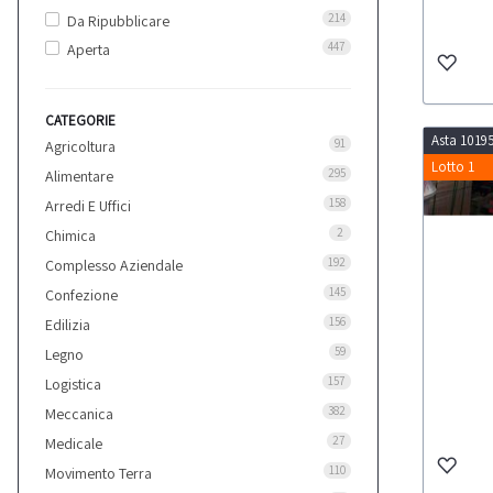
214
Da Ripubblicare
447
Aperta
CATEGORIE
Asta 1019
91
Agricoltura
Lotto 1
295
Alimentare
158
Arredi E Uffici
2
Chimica
192
Complesso Aziendale
145
Confezione
156
Edilizia
59
Legno
157
Logistica
382
Meccanica
27
Medicale
110
Movimento Terra