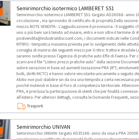
5
Semirimorchio isotermico LAMBERET S51
Semirimorchio isotermico LAMBERET S51- targato AD26088- anno 2005I
circolazione , ma sprovvisto di certificato di proprietà.Dalla sezio
mezzo.NOTE VENDITA:- L'aggiudicazione è provvisoria.- Il soggetto che
uno o più beni sarà tenuto ad inviare, entro e non oltre il termine di 48
postvendita@industrialdiscount.com, i documenti indicati nelle Condi
RITIRO:- tempistica massima prevista per lo svolgimento delle attività 
consiglia di munirsi dei seguenti mezzi per il ritiro: trattore stradale
saranno svolte presso l’agenzia di pratiche auto Effe di Faenza. Per c
scaricare il file “Listino prezzi pratiche auto” dalla sezione Document
subire variazioni in base ad aumenti tassazione PRA (IPT, emolument
bolli, diritti MCTC) e hanno valore vincolante unicamente a seguito dell
Abilio non può stabilire sin da ora una tempistica certa necessaria pe
poiché mutevoli in base al Foro di competenza territoriale. Attenzione:
PRA, è preclusa la partecipazione di utenti che per finalità connesse 
all’estero. Per ulteriori dettagli, consulta le Domande Frequenti, sezio
Trasporti
5
Semirimorchio UNIVAN
Semirimorchio UNIVAN- targato AD35148- anno da visura PRA 2005Il me