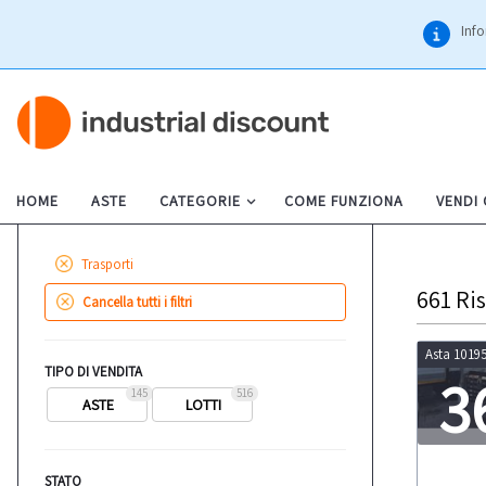
Info
HOME
ASTE
CATEGORIE
COME FUNZIONA
VENDI
Trasporti
661
Ris
Cancella tutti i filtri
Asta 1019
TIPO DI VENDITA
3
145
516
ASTE
LOTTI
LOT
STATO