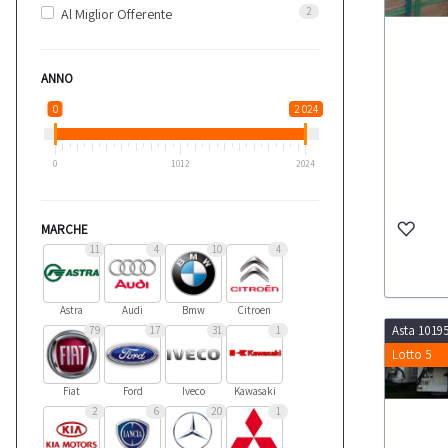
2
Al Miglior Offerente
ANNO
0
2 024
0
1012
2024
MARCHE
11
4
10
4
Astra
Audi
Bmw
Citroen
Asta 1019
79
17
31
1
Lotto 5
Fiat
Ford
Iveco
Kawasaki
2
6
20
1