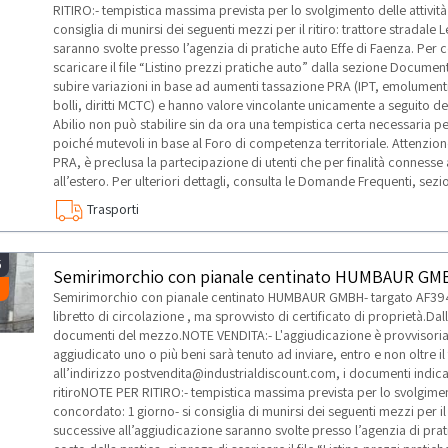
RITIRO:- tempistica massima prevista per lo svolgimento delle attività 
consiglia di munirsi dei seguenti mezzi per il ritiro: trattore stradale
saranno svolte presso l’agenzia di pratiche auto Effe di Faenza. Per c
scaricare il file “Listino prezzi pratiche auto” dalla sezione Document
subire variazioni in base ad aumenti tassazione PRA (IPT, emolument
bolli, diritti MCTC) e hanno valore vincolante unicamente a seguito dell
Abilio non può stabilire sin da ora una tempistica certa necessaria pe
poiché mutevoli in base al Foro di competenza territoriale. Attenzione:
PRA, è preclusa la partecipazione di utenti che per finalità connesse 
all’estero. Per ulteriori dettagli, consulta le Domande Frequenti, sezio
Trasporti
5
Semirimorchio con pianale centinato HUMBAUR GM
Semirimorchio con pianale centinato HUMBAUR GMBH- targato AF3947
libretto di circolazione , ma sprovvisto di certificato di proprietà.D
documenti del mezzo.NOTE VENDITA:- L'aggiudicazione è provvisoria.- 
aggiudicato uno o più beni sarà tenuto ad inviare, entro e non oltre il
all’indirizzo postvendita@industrialdiscount.com, i documenti indicat
ritiroNOTE PER RITIRO:- tempistica massima prevista per lo svolgimento
concordato: 1 giorno- si consiglia di munirsi dei seguenti mezzi per il 
successive all’aggiudicazione saranno svolte presso l’agenzia di prat