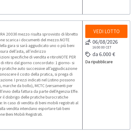
VEDI LOTTO
 2003Il mezzo risulta sprovvisto di libretto
zione scarica i documenti del mezzo.NOTE
06/08/2026
della gara si sarà aggiudicato uno o più beni
16:00:00
CET
sura dell’asta, all’indirizzo
da 6.000 €
zioni specifiche di vendita e ritiroNOTE PER
Da ripubblicare
di ritiro dal giorno concordato: 1 giorno- si
 Le pratiche auto successive all’aggiudicazione
onoscere il costo della pratica, si prega di
azione. I prezzi indicati nel Listino possono
i, marche da bollo), MCTC (versamenti per
'invio della fattura da parte dell'Agenzia Effe.
r il disbrigo delle pratiche burocratiche
 In caso di vendita di beni mobili registrati al
alla vendita intendano esportare tali beni
ne Beni Mobili Registrati.