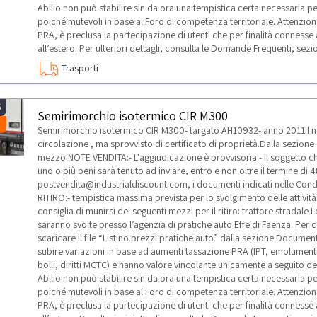
Abilio non può stabilire sin da ora una tempistica certa necessaria pe
poiché mutevoli in base al Foro di competenza territoriale. Attenzione:
PRA, è preclusa la partecipazione di utenti che per finalità connesse 
all’estero. Per ulteriori dettagli, consulta le Domande Frequenti, sezio
Trasporti
5
Semirimorchio isotermico CIR M300
Semirimorchio isotermico CIR M300- targato AH10932- anno 2011Il mez
circolazione , ma sprovvisto di certificato di proprietà.Dalla sezio
mezzo.NOTE VENDITA:- L'aggiudicazione è provvisoria.- Il soggetto che
uno o più beni sarà tenuto ad inviare, entro e non oltre il termine di 48
postvendita@industrialdiscount.com, i documenti indicati nelle Condi
RITIRO:- tempistica massima prevista per lo svolgimento delle attività 
consiglia di munirsi dei seguenti mezzi per il ritiro: trattore stradale
saranno svolte presso l’agenzia di pratiche auto Effe di Faenza. Per c
scaricare il file “Listino prezzi pratiche auto” dalla sezione Document
subire variazioni in base ad aumenti tassazione PRA (IPT, emolument
bolli, diritti MCTC) e hanno valore vincolante unicamente a seguito dell
Abilio non può stabilire sin da ora una tempistica certa necessaria pe
poiché mutevoli in base al Foro di competenza territoriale. Attenzione:
PRA, è preclusa la partecipazione di utenti che per finalità connesse 