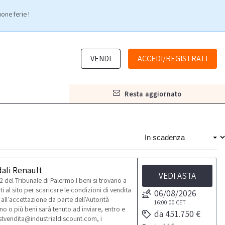
one ferie !
VENDI
ACCEDI/REGISTRATI
resta aggiornato
dali Renault
VEDI ASTA
 del Tribunale di Palermo.I beni si trovano a
 al sito per scaricare le condizioni di vendita
06/08/2026
all'accettazione da parte dell'Autorità
16:00:00
CET
uno o più beni sarà tenuto ad inviare, entro e
da 451.750 €
postvendita@industrialdiscount.com, i