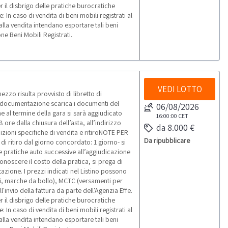
r il disbrigo delle pratiche burocratiche
 In caso di vendita di beni mobili registrati al
alla vendita intendano esportare tali beni
ne Beni Mobili Registrati.
VEDI LOTTO
zo risulta provvisto di libretto di
ne documentazione scarica i documenti del
06/08/2026
 al termine della gara si sarà aggiudicato
16:00:00
CET
 ore dalla chiusura dell’asta, all’indirizzo
da 8.000 €
zioni specifiche di vendita e ritiroNOTE PER
Da ripubblicare
di ritiro dal giorno concordato: 1 giorno- si
 Le pratiche auto successive all’aggiudicazione
onoscere il costo della pratica, si prega di
azione. I prezzi indicati nel Listino possono
i, marche da bollo), MCTC (versamenti per
'invio della fattura da parte dell'Agenzia Effe.
r il disbrigo delle pratiche burocratiche
 In caso di vendita di beni mobili registrati al
alla vendita intendano esportare tali beni