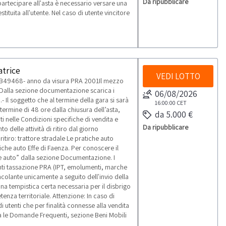
Da ripubblicare
 partecipare all'asta è necessario versare una
ituita all'utente. Nel caso di utente vincitore
atrice
VEDI LOTTO
 AB49468- anno da visura PRA 2001Il mezzo
tà.Dalla sezione documentazione scarica i
06/08/2026
Il soggetto che al termine della gara si sarà
16:00:00
CET
 termine di 48 ore dalla chiusura dell’asta,
da 5.000 €
i nelle Condizioni specifiche di vendita e
Da ripubblicare
 delle attività di ritiro dal giorno
ritiro: trattore stradale Le pratiche auto
iche auto Effe di Faenza. Per conoscere il
iche auto” dalla sezione Documentazione. I
enti tassazione PRA (IPT, emolumenti, marche
ncolante unicamente a seguito dell'invio della
 una tempistica certa necessaria per il disbrigo
enza territoriale. Attenzione: In caso di
i utenti che per finalità connesse alla vendita
ulta le Domande Frequenti, sezione Beni Mobili