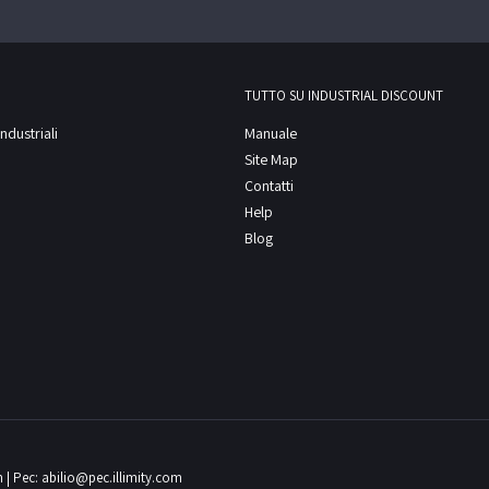
TUTTO SU INDUSTRIAL DISCOUNT
ndustriali
Manuale
Site Map
Contatti
Help
Blog
m
| Pec:
abilio@pec.illimity.com