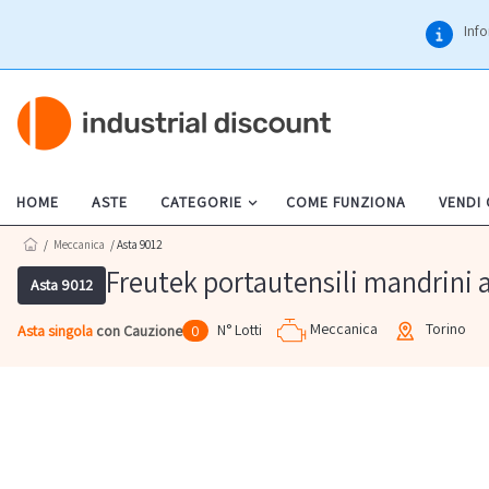
Info
HOME
ASTE
CATEGORIE
COME FUNZIONA
VENDI
/
Meccanica
/ Asta 9012
Freutek portautensili mandrini 
Asta 9012
Meccanica
Torino
N° Lotti
Asta singola
con Cauzione
0