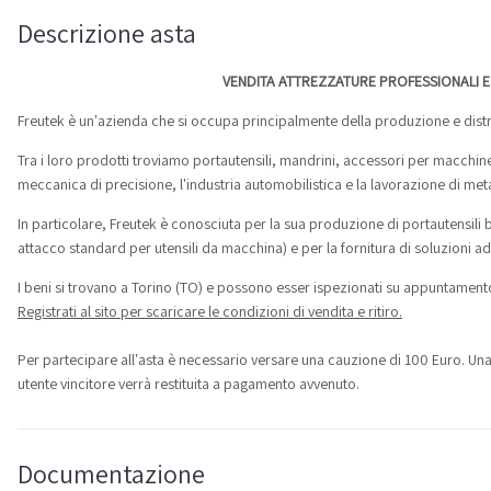
Descrizione asta
VENDITA ATTREZZATURE PROFESSIONALI E 
Freutek è un'azienda che si occupa principalmente della produzione e distrib
Tra i loro prodotti troviamo portautensili, mandrini, accessori per macchine ut
meccanica di precisione, l'industria automobilistica e la lavorazione di metal
In particolare, Freutek è conosciuta per la sua produzione di portautensili 
attacco standard per utensili da macchina) e per la fornitura di soluzioni ad
I beni si trovano a Torino (TO) e possono esser ispezionati su appuntament
Registrati al sito per scaricare le condizioni di vendita e ritiro.
Per partecipare all'asta è necessario versare una cauzione di 100 Euro. Una vo
utente vincitore verrà restituita a pagamento avvenuto.
Documentazione