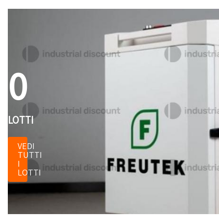
0
LOTTI
VEDI
TUTTI
I
LOTTI