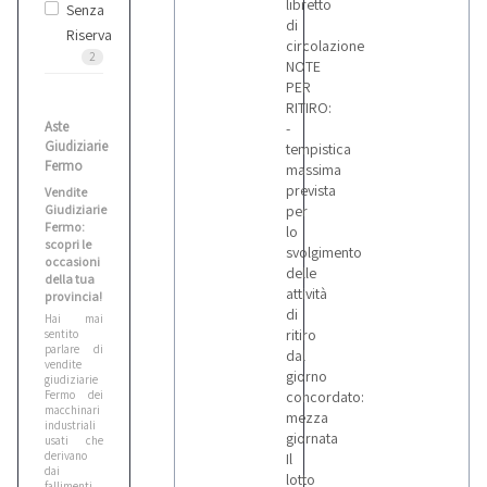
libretto
Senza
di
Riserva
circolazione
2
NOTE
PER
RITIRO:
Aste
-
Giudiziarie
tempistica
Fermo
massima
prevista
Vendite
Giudiziarie
per
Fermo:
lo
scopri le
svolgimento
occasioni
delle
della tua
attività
provincia!
di
Hai mai
ritiro
sentito
parlare di
dal
vendite
giorno
giudiziarie
Fermo dei
concordato:
macchinari
mezza
industriali
giornata
usati che
derivano
Il
dai
lotto
fallimenti