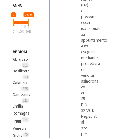
(FM)
ANNO
e
0
2 016
possono
esser
ispezionati
0
1008
2016
su
appuntamento.
Asta
eseguita
REGIONI
mediante
Abruzzo
procedura
101
di
Basilicata
vendita
23
asincrona
Calabria
ex
275
art.
Campania
25
111
D.M.
Emilia
32/2015
Romagna
Registrati
184
Friuli
al
sito
Venezia
per
45
Giulia