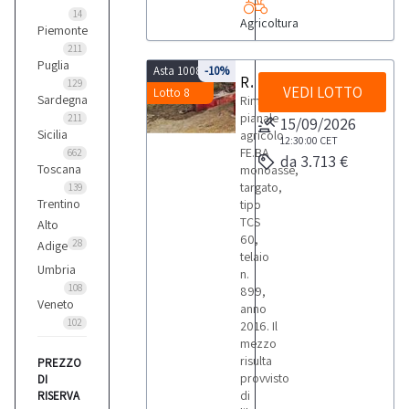
14
Agricoltura
Piemonte
211
Puglia
Asta 10081
-10%
Rimorchio agricolo FE.BA TCS 60
129
VEDI LOTTO
Lotto 8
Sardegna
Rimorchio-
pianale
211
15/09/2026
Sicilia
agricolo
12:30:00
CET
FE.BA
662
da 3.713 €
Toscana
monoasse,
targato,
139
Trentino
tipo
TCS
Alto
60,
28
Adige
telaio
Umbria
n.
108
899,
Veneto
anno
102
2016. Il
mezzo
risulta
PREZZO
provvisto
DI
di
RISERVA