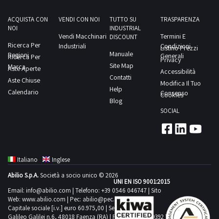
ACQUISTA CON
VENDI CON NOI
TUTTO SU
TRASPARENZA
NOI
INDUSTRIAL
Vendi Macchinari
Termini E
DISCOUNT
Ricerca Per
Industriali
Condizioni
Listino Prezzi
Manuale
Regioni
Generali
Ricerca Per
Privacy
Site Map
Marca
Aste Aperte
Accessibilità
Contatti
Aste Chiuse
Modifica Il Tuo
Help
Calendario
Consenso
Cookies
Blog
SOCIAL
Italiano
Inglese
Abilio S.p.A.
Società a socio unico © 2026
UNI EN ISO 9001:2015
Email:
info@abilio.com
| Telefono:
+39 0546 046747
| Sito
Web:
www.abilio.com
| Pec:
abilio@pec.illimity.com
Capitale sociale [i.v.] euro 60.975,00 | Sede legale in Via
Galileo Galilei n.6, 48018 Faenza (RA) | P.IVA: 02704840392 |