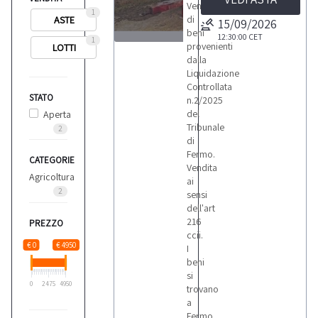
Vendita
1
di
ASTE
15/09/2026
beni
12:30:00
CET
1
provenienti
LOTTI
1
dalla
Liquidazione
Controllata
STATO
n.2/2025
del
Aperta
Tribunale
2
LOTTI
di
Fermo.
CATEGORIE
Vendita
Agricoltura
ai
2
sensi
dell'art
216
PREZZO
ccii.
€ 0
€ 4950
I
beni
si
0
2475
4950
trovano
a
Fermo