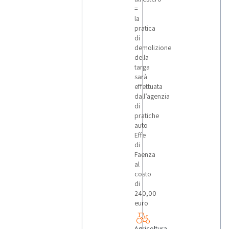
=
la
pratica
di
demolizione
della
targa
sarà
effettuata
dall’agenzia
di
pratiche
auto
Effe
di
Faenza
al
costo
di
240,00
euro
Agricoltura