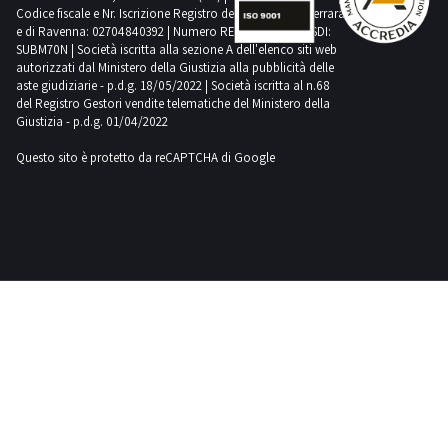
Codice fiscale e Nr. Iscrizione Registro delle Imprese di Ferrara
e di Ravenna: 02704840392 | Numero REA RA 224830 | SDI:
SUBM70N | Società iscritta alla sezione A dell'elenco siti web
autorizzati dal Ministero della Giustizia alla pubblicità delle
aste giudiziarie - p.d.g. 18/05/2022 | Società iscritta al n.68
del Registro Gestori vendite telematiche del Ministero della
Giustizia - p.d.g. 01/04/2022
Questo sito è protetto da reCAPTCHA di Google