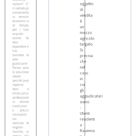
oggetto
italiani? E’
il metodo pi
di
conveniente,
vendita
in termini
è
economici e
di tempo,
un
per i tuoi
mezzo
acquisti
agricolo
online. Se
devi
targato.
espandere il
Si
tuo
business le
precisa
aste
che
giudiziarie
nel
Fermo sono
la soluzione
caso
ideale
in
perché puoi
cui
reperire
beni e
gli
attrezzatura
aggiudicatari
professionale
siano:
in ottime
condizioni
-
a prezzi
Utenti
introvabili
residenti
sul
mercato: le
a
migliori
Ravenna
marche, ai
prezzi più