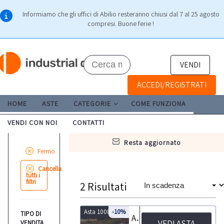
Informiamo che gli uffici di Abilio resteranno chiusi dal 7 al 25 agosto
compresi. Buone ferie !
VENDI
ACCEDI/REGISTRATI
HOME
ASTE
CATEGORIE
COME FUNZIONA
VENDI CON NOI
CONTATTI
resta aggiornato
Fermo
Cancella
tutti i
filtri
2
Risultati
Asta 10081
-10%
TIPO DI
Asta di Rimorchio agricolo FE.BA TCS 60
VEDI ASTA
VENDITA