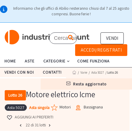
Informiamo che gli uffici di Abilio resteranno chiusi dal 7 al 25 agosto
compresi. Buone ferie !
VENDI
ACCEDI/REGISTRATI
HOME
ASTE
CATEGORIE
COME FUNZIONA
VENDI CON NOI
CONTATTI
/
Varie
/
Asta 5027
/ Lotto 26
resta aggiornato
Motore elettrico Icme
Lotto 26
Motori
Bassignana
Asta singola
Asta 5027
AGGIUNGI AI PREFERITI
22 di 31 lotti