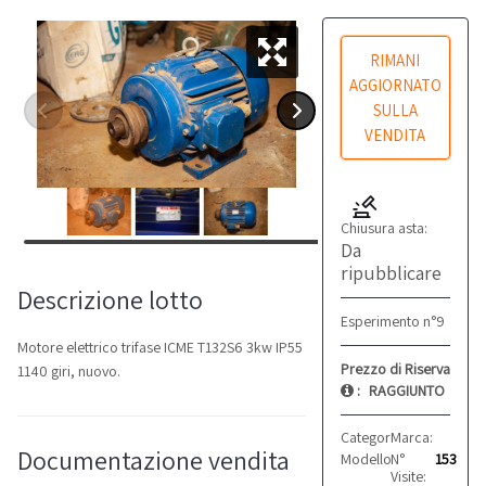
RIMANI
AGGIORNATO
SULLA
VENDITA
Chiusura asta:
Da
ripubblicare
Descrizione lotto
Esperimento n°9
Motore elettrico trifase ICME T132S6 3kw IP55
Prezzo di Riserva
1140 giri, nuovo.
:
RAGGIUNTO
Categoria:
Marca:
Motori
ICME
Documentazione vendita
Modello:
N°
T132S6
153
Visite: