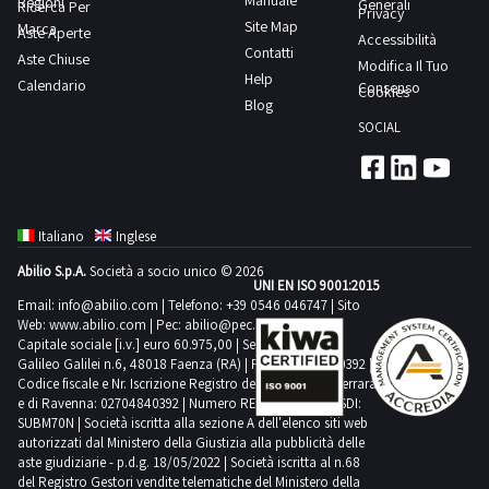
Manuale
Regioni
Generali
Ricerca Per
Privacy
Site Map
Marca
Aste Aperte
Accessibilità
Contatti
Aste Chiuse
Modifica Il Tuo
Help
Calendario
Consenso
Cookies
Blog
SOCIAL
Italiano
Inglese
Abilio S.p.A.
Società a socio unico © 2026
UNI EN ISO 9001:2015
Email:
info@abilio.com
| Telefono:
+39 0546 046747
| Sito
Web:
www.abilio.com
| Pec:
abilio@pec.illimity.com
Capitale sociale [i.v.] euro 60.975,00 | Sede legale in Via
Galileo Galilei n.6, 48018 Faenza (RA) | P.IVA: 02704840392 |
Codice fiscale e Nr. Iscrizione Registro delle Imprese di Ferrara
e di Ravenna: 02704840392 | Numero REA RA 224830 | SDI:
SUBM70N | Società iscritta alla sezione A dell'elenco siti web
autorizzati dal Ministero della Giustizia alla pubblicità delle
aste giudiziarie - p.d.g. 18/05/2022 | Società iscritta al n.68
del Registro Gestori vendite telematiche del Ministero della