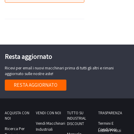
Resta aggiornato
Ricevi per email i nuovi macchinari prima di tutti gli altri e rimani
aggiornato sulle nostre aste!
RESTA AGGIORNATO
ACQUISTA CON
VENDI CON NOI
TUTTO SU
TRASPARENZA
NOI
INDUSTRIAL
Vendi Macchinari
Termini E
DISCOUNT
Ricerca Per
Industriali
Condizioni
Listino Prezzi