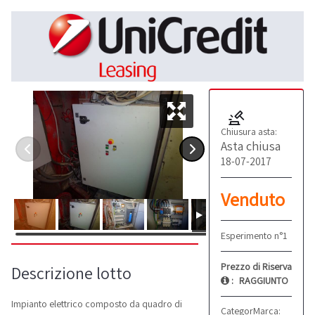
Chiusura asta:
Asta chiusa
18-07-2017
Venduto
Esperimento n°1
Prezzo di Riserva
Descrizione lotto
:
RAGGIUNTO
Impianto elettrico composto da quadro di
Categoria:
Marca:
Altro
Fi.gi e