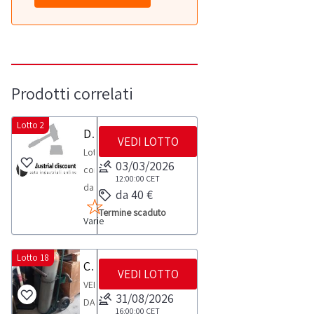
Prodotti correlati
Lotto 2
Dispenser e igienizzanti
VEDI LOTTO
Lotto
03/03/2026
composto
12:00:00
CET
da:-
da 40 €
Dispenser
Termine scaduto
Varie
Automat.
UV
n.
Lotto 18
Carrello con Due bombole
VEDI LOTTO
73-
VENDITA
Igienizzante
31/08/2026
DA
ambiente
16:00:00
CET