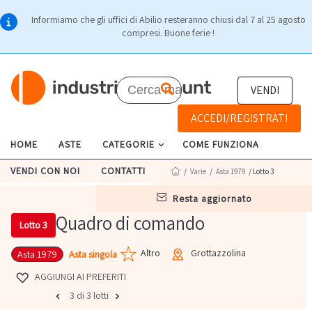
Informiamo che gli uffici di Abilio resteranno chiusi dal 7 al 25 agosto
compresi. Buone ferie !
VENDI
ACCEDI/REGISTRATI
HOME
ASTE
CATEGORIE
COME FUNZIONA
VENDI CON NOI
CONTATTI
/
Varie
/
Asta 1979
/ Lotto 3
resta aggiornato
Quadro di comando
Lotto 3
Altro
Grottazzolina
Asta singola
Asta 1979
AGGIUNGI AI PREFERITI
3 di 3 lotti