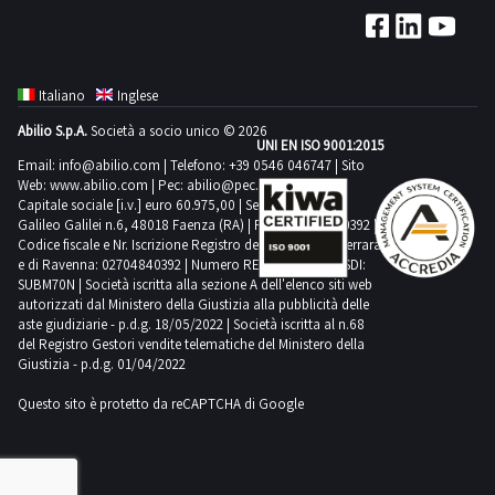
apposita
l’acquirente
vendita
certificazione
dovrà
e
al
obbligarsi
a
Professionista.
a
Italiano
Inglese
inviarne
Quest’ultimo,
riparare
Abilio S.p.A.
Società a socio unico © 2026
apposita
in
UNI EN ISO 9001:2015
il
certificazione
Email:
info@abilio.com
| Telefono:
+39 0546 046747
| Sito
caso
bene
Web:
www.abilio.com
| Pec:
abilio@pec.illimity.com
al
di
entro
Capitale sociale [i.v.] euro 60.975,00 | Sede legale in Via
Professionista.
Galileo Galilei n.6, 48018 Faenza (RA) | P.IVA: 02704840392 |
mancata
60
Quest’ultimo,
Codice fiscale e Nr. Iscrizione Registro delle Imprese di Ferrara
documentazione
giorni
e di Ravenna: 02704840392 | Numero REA RA 224830 | SDI:
in
farà
SUBM70N | Società iscritta alla sezione A dell'elenco siti web
dalla
caso
autorizzati dal Ministero della Giustizia alla pubblicità delle
apposita
vendita
aste giudiziarie - p.d.g. 18/05/2022 | Società iscritta al n.68
di
segnalazione
e
del Registro Gestori vendite telematiche del Ministero della
mancata
Giustizia - p.d.g. 01/04/2022
alle
a
documentazione
autorità
inviarne
Questo sito è protetto da reCAPTCHA di Google
farà
competenti.
apposita
apposita
L’aggiudicatario
certificazione
segnalazione
dovrà
al
alle