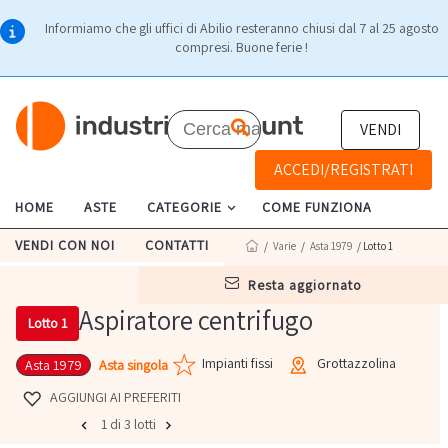
Informiamo che gli uffici di Abilio resteranno chiusi dal 7 al 25 agosto
compresi. Buone ferie !
VENDI
ACCEDI/REGISTRATI
HOME
ASTE
CATEGORIE
COME FUNZIONA
VENDI CON NOI
CONTATTI
/
Varie
/
Asta 1979
/ Lotto 1
resta aggiornato
Aspiratore centrifugo
Lotto 1
Impianti fissi
Grottazzolina
Asta singola
Asta 1979
AGGIUNGI AI PREFERITI
1 di 3 lotti