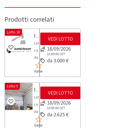
Prodotti correlati
Lotto 18
Impianto apertura motorizzato
VEDI LOTTO
Lotto
18/09/2026
composto
12:00:00
CET
da:
da 3.000 €
Motorizzazione
Varie
Aprimatic
impianto
elettrico
Lotto 9
Impianto elettrico
VEDI LOTTO
apertura
Lotto
manualeNOTE
18/09/2026
composto
VENDITA:
12:00:00
CET
da:
da 2.625 €
Si
Impianto
precisa
Varie
elettrico