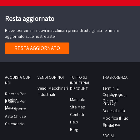
precisa
viene
di
RITIRO:-
ulteriormente
venduto
essere
tempistica
Resta aggiornato
che
non
riparato.
massima
l’acquirente
per
Si
Ricevi per email i nuovi macchinari prima di tutti gli altri e rimani
prevista
dovrà
essere
aggiornato sulle nostre aste!
precisa
per
obbligarsi
utilizzato,
ulteriormente
lo
RESTA AGGIORNATO
a
ma
che
svolgimento
riparare
al
l’acquirente
delle
il
solo
dovrà
attività
bene
esclusivo
obbligarsi
di
ACQUISTA CON
VENDI CON NOI
TUTTO SU
TRASPARENZA
entro
fine
NOI
INDUSTRIAL
a
ritiro
60
Vendi Macchinari
Termini E
di
DISCOUNT
riparare
dal
Ricerca Per
Industriali
Condizioni
giorni
Listino Prezzi
essere
Manuale
il
Regioni
giorno
Generali
Ricerca Per
dalla
Privacy
riparato.
Site Map
Marca
bene
concordato:
Aste Aperte
Accessibilità
vendita
Si
Contatti
entro
Aste Chiuse
1
Modifica Il Tuo
e
precisa
Help
60
Calendario
giorno
Consenso
Cookies
a
ulteriormente
Blog
giorni
inviarne
che
SOCIAL
dalla