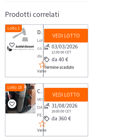
Prodotti correlati
Lotto 2
Dispenser e igienizzanti
VEDI LOTTO
Lotto
03/03/2026
composto
12:00:00
CET
da:-
da 40 €
Dispenser
Termine scaduto
Varie
Automat.
UV
n.
Lotto 18
Carrello con Due bombole
VEDI LOTTO
73-
VENDITA
Igienizzante
31/08/2026
DA
ambiente
16:00:00
CET
PERSONA
da 360 €
sup
FISICACarrello
5
Varie
portabombole
lt
doppio