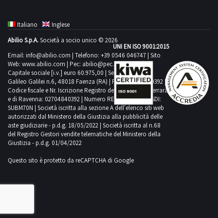
di
pratiche
VENDITA:-
massima
prodotto
PER
condizioni
riparazione
30
posto.NOTE
per
ulteriore
auto
Si
prevista
ossigeno
RITIRO:-
come
del
giorni
PER
lo
Italiano
Inglese
cessione
successive
precisa
per
minimo
tempistica
pezzi
bene,
Le
RITIRO:-
svolgimento
per
all’aggiudicazione
che
lo
Abilio S.p.A.
Società a socio unico © 2026
H200
massima
di
consapevole
pratiche
tempistica
UNI EN ISO 9001:2015
delle
un
saranno
è
svolgimento
l
prevista
ricambio.Beni
Email:
info@abilio.com
| Telefono:
+39 0546 046747
| Sito
che
auto
massima
attività
periodo
svolte
onere
Web:
www.abilio.com
delle
| Pec:
abilio@pec.illimity.com
Scarica
per
venduti
il
successive
prevista
di
Capitale sociale [i.v.] euro 60.975,00 | Sede legale in Via
non
presso
del
attività
i
lo
a
bene
all’aggiudicazione
Galileo Galilei n.6, 48018 Faenza (RA) | P.IVA: 02704840392 |
per
ritiro
inferiore
l’agenzia
soggetto
di
documenti
svolgimento
Codice fiscale e Nr. Iscrizione Registro delle Imprese di Ferrara
corpo
stesso
saranno
lo
dal
ad
di
e di Ravenna: 02704840392 | Numero REA RA 224830 | SDI:
aggiudicatario
ritiro
dalla
delle
e
non
svolte
svolgimento
SUBM70N | Società iscritta alla sezione A dell'elenco siti web
giorno
un
pratiche
provvedere
dal
sezione
attività
non
autorizzati dal Ministero della Giustizia alla pubblicità delle
possa
presso
delle
concordato:
anno,
auto
a
giorno
aste giudiziarie - p.d.g. 18/05/2022 | Società iscritta al n.68
documentazione
di
a
essere
l’agenzia
attività
3
del Registro Gestori vendite telematiche del Ministero della
ovvero
Effe
completare
concordato:
lotto
ritiro
misura.
messo
di
Giustizia - p.d.g. 01/04/2022
di
giorni-
distrutti.NOTE
di
il
4
dal
Alcune
in
pratiche
ritiro
si
PER
Faenza.
ritiro
Questo sito è protetto da reCAPTCHA di Google
giorni-
giorno
quantità
uso
auto
dal
consiglia
RITIRO:-
Per
del
si
concordato:
potrebbero
fino
Effe
giorno
di
tempistica
conoscere
lotto
consiglia
1
non
all’avvenuta
di
concordato:
munirsi
massima
il
aggiudicato
di
giorno-
corrispondere.
riparazione,
Faenza.
1
dei
prevista
costo
nei
munirsi
si
Si
allegando
Per
giorno-