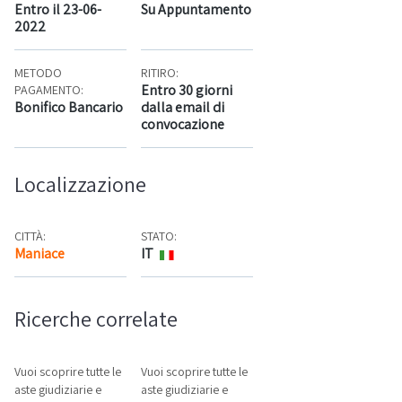
Entro il 23-06-
Su Appuntamento
2022
METODO
RITIRO:
Entro 30 giorni
PAGAMENTO:
Bonifico Bancario
dalla email di
convocazione
Localizzazione
CITTÀ:
STATO:
Maniace
IT
Mappa
Ricerche correlate
Vuoi scoprire tutte le
Vuoi scoprire tutte le
aste giudiziarie e
aste giudiziarie e