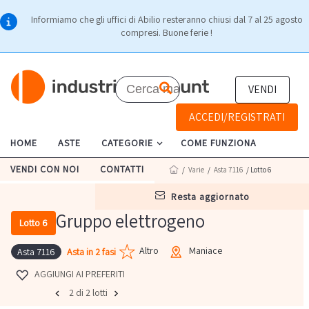
Informiamo che gli uffici di Abilio resteranno chiusi dal 7 al 25 agosto
compresi. Buone ferie !
VENDI
ACCEDI/REGISTRATI
HOME
ASTE
CATEGORIE
COME FUNZIONA
VENDI CON NOI
CONTATTI
/
Varie
/
Asta 7116
/ Lotto 6
resta aggiornato
Gruppo elettrogeno
Lotto 6
Altro
Maniace
Asta in 2 fasi
Asta 7116
AGGIUNGI AI PREFERITI
2 di 2 lotti