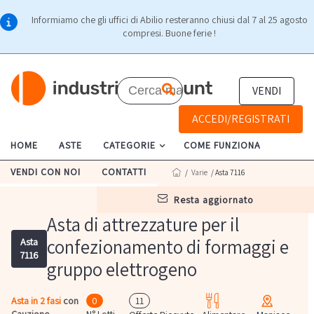
Informiamo che gli uffici di Abilio resteranno chiusi dal 7 al 25 agosto
compresi. Buone ferie !
VENDI
ACCEDI/REGISTRATI
HOME
ASTE
CATEGORIE
COME FUNZIONA
VENDI CON NOI
CONTATTI
/
Varie
/ Asta 7116
resta aggiornato
Asta di attrezzature per il
confezionamento di formaggi e
Asta
7116
gruppo elettrogeno
Asta in 2 fasi
con
0
11
Cauzione