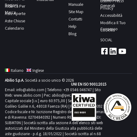
Listino Prezzi
Manuale
Regioni
Generali
Ricerca Per
Privacy
Site Map
Marca
Aste Aperte
Accessibilità
Contatti
Aste Chiuse
Modifica Il Tuo
Help
Calendario
Consenso
Cookies
Blog
SOCIAL
Italiano
Inglese
Abilio S.p.A.
Società a socio unico © 2026
UNI EN ISO 9001:2015
Email:
info@abilio.com
| Telefono:
+39 0546 046747
| Sito
Web:
www.abilio.com
| Pec:
abilio@pec.illimity.com
Capitale sociale [i.v.] euro 60.975,00 | Sede legale in Via
Galileo Galilei n.6, 48018 Faenza (RA) | P.IVA: 02704840392 |
Codice fiscale e Nr. Iscrizione Registro delle Imprese di Ferrara
e di Ravenna: 02704840392 | Numero REA RA 224830 | SDI:
SUBM70N | Società iscritta alla sezione A dell'elenco siti web
autorizzati dal Ministero della Giustizia alla pubblicità delle
aste giudiziarie - p.d.g. 18/05/2022 | Società iscritta al n.68