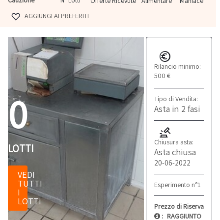
N° Lotti
Offerte Ricevute
Alimentare
Maniace
AGGIUNGI AI PREFERITI
Rilancio minimo:
500 €
0
Tipo di Vendita:
Asta in 2 fasi
Chiusura asta:
LOTTI
Asta chiusa
20-06-2022
VEDI
TUTTI
Esperimento n°1
I
LOTTI
Prezzo di Riserva
:
RAGGIUNTO