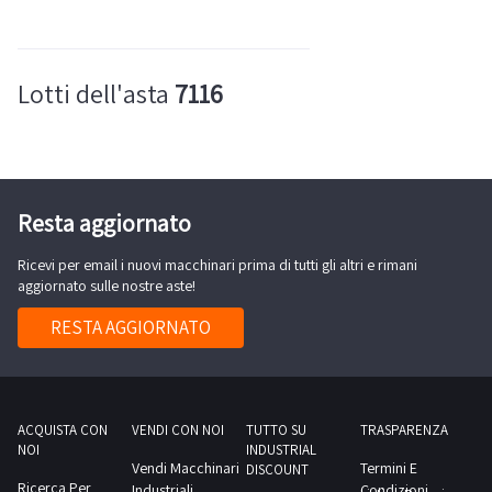
Lotti dell'asta
7116
Resta aggiornato
Ricevi per email i nuovi macchinari prima di tutti gli altri e rimani
aggiornato sulle nostre aste!
RESTA AGGIORNATO
ACQUISTA CON
VENDI CON NOI
TUTTO SU
TRASPARENZA
NOI
INDUSTRIAL
Vendi Macchinari
Termini E
DISCOUNT
Ricerca Per
Industriali
Condizioni