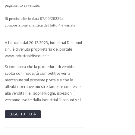
pagamento avvenuto.
Si precisa che in data 07/06/2022 la
composizione analitica del lotto 4 è variata.
A far data dal 20.12.2023, Industrial Discount
s.r.l. è divenuta proprietaria del portale
www.industrialdiscount.it.
Si comunica che la procedura di vendita
svolta con modalità competitive verrà
mantenuta sul presente portale e che le
attività operative più strettamente connesse
alla vendita (i.e.: sopralluoghi, ispezioni..)
verranno svolte dalla Industrial Discount s.r.l.
LEGGI TUTTO
↓