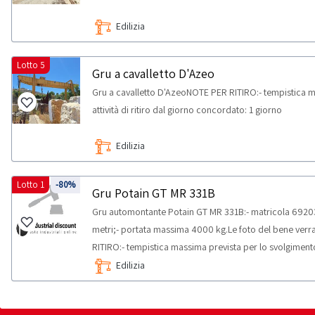
Edilizia
Lotto 5
Gru a cavalletto D'Azeo
Gru a cavalletto D'AzeoNOTE PER RITIRO:- tempistica m
attività di ritiro dal giorno concordato: 1 giorno
Edilizia
Lotto 1
-80%
Gru Potain GT MR 331B
Gru automontante Potain GT MR 331B:- matricola 69203;
metri;- portata massima 4000 kg.Le foto del bene verra
RITIRO:- tempistica massima prevista per lo svolgimento d
concordato: 1 giorno
Edilizia