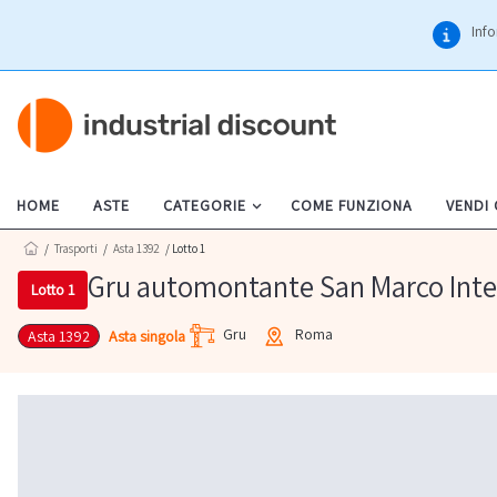
Info
HOME
ASTE
CATEGORIE
COME FUNZIONA
VENDI
/
Trasporti
/
Asta 1392
/ Lotto 1
Gru automontante San Marco Inte
Lotto 1
Gru
Roma
Asta singola
Asta 1392