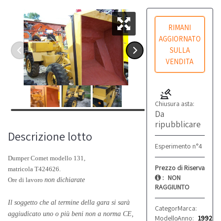
RIMANI
AGGIORNATO
SULLA
VENDITA
Chiusura asta:
Da
ripubblicare
Descrizione lotto
Esperimento n°4
Dumper Comet modello 131,
Prezzo di Riserva
matricola T424626.
:
NON
Ore di lavoro
non dichiarate
RAGGIUNTO
Il soggetto che al termine della gara si sarà
Categoria:
Marca:
Dumper
Comet
aggiudicato uno o più beni non a norma CE,
Modello:
Anno:
131
1992