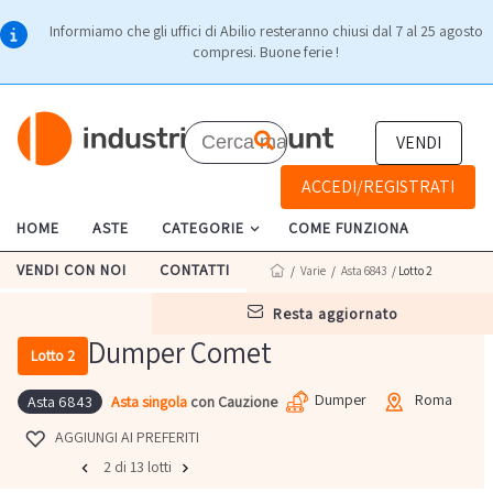
Informiamo che gli uffici di Abilio resteranno chiusi dal 7 al 25 agosto
compresi. Buone ferie !
VENDI
ACCEDI/REGISTRATI
HOME
ASTE
CATEGORIE
COME FUNZIONA
VENDI CON NOI
CONTATTI
/
Varie
/
Asta 6843
/ Lotto 2
resta aggiornato
Dumper Comet
Lotto 2
Dumper
Roma
Asta singola
con Cauzione
Asta 6843
AGGIUNGI AI PREFERITI
2 di 13 lotti