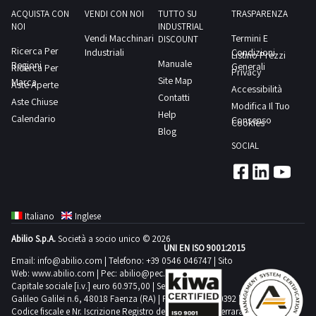
dal
ACQUISTA CON
VENDI CON NOI
TUTTO SU
TRASPARENZA
NOI
INDUSTRIAL
giorno
Vendi Macchinari
Termini E
DISCOUNT
concordato:
Ricerca Per
Industriali
Condizioni
Listino Prezzi
Manuale
Regioni
1
Generali
Ricerca Per
Privacy
Site Map
Marca
giorno
Aste Aperte
Accessibilità
Contatti
Aste Chiuse
Modifica Il Tuo
Help
Calendario
Consenso
Cookies
Blog
SOCIAL
Italiano
Inglese
Abilio S.p.A.
Società a socio unico © 2026
UNI EN ISO 9001:2015
Email:
info@abilio.com
| Telefono:
+39 0546 046747
| Sito
Web:
www.abilio.com
| Pec:
abilio@pec.illimity.com
Capitale sociale [i.v.] euro 60.975,00 | Sede legale in Via
Galileo Galilei n.6, 48018 Faenza (RA) | P.IVA: 02704840392 |
Codice fiscale e Nr. Iscrizione Registro delle Imprese di Ferrara