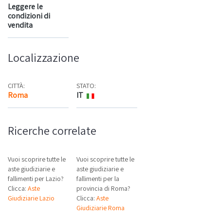
Leggere le
condizioni di
vendita
Localizzazione
CITTÀ:
STATO:
Roma
IT
Mappa
Ricerche correlate
Vuoi scoprire tutte le
Vuoi scoprire tutte le
aste giudiziarie e
aste giudiziarie e
fallimenti per Lazio?
fallimenti per la
Clicca:
Aste
provincia di Roma?
Giudiziarie Lazio
Clicca:
Aste
Giudiziarie Roma