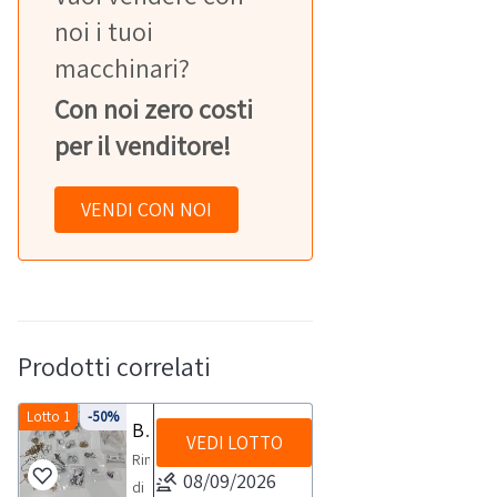
noi i tuoi
macchinari?
Con noi zero costi
per il venditore!
VENDI CON NOI
Prodotti correlati
Lotto 1
-50%
Bigiotteria gioielli e argenteria
VEDI LOTTO
Rimanenze
08/09/2026
di