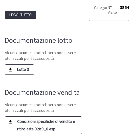
Categoria:
N°
Orologi e gi
3864
Visite:
LEGGI TUTTO
Documentazione lotto
Alcuni documenti potrebbero non essere
ottimizzati per l'accessibilità
Lotto 3
Documentazione vendita
Alcuni documenti potrebbero non essere
ottimizzati per l'accessibilità
Condizioni specifiche di vendita e
ritiro asta 9289_6 esp