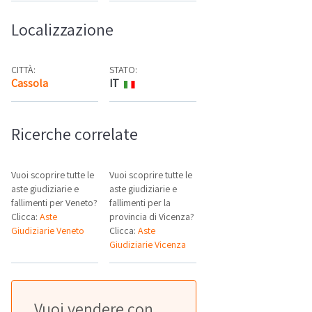
Localizzazione
CITTÀ:
STATO:
Cassola
IT
Mappa
Ricerche correlate
Vuoi scoprire tutte le
Vuoi scoprire tutte le
aste giudiziarie e
aste giudiziarie e
fallimenti per Veneto?
fallimenti per la
Clicca:
Aste
provincia di Vicenza?
Giudiziarie Veneto
Clicca:
Aste
Giudiziarie Vicenza
Vuoi vendere con