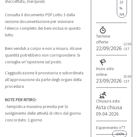
sfaccettato, marquise).
22
%
IVA
Consulta il documento PDF Lotto 3 dalla
sezione documentazione per visionare
l'elenco completo dei beni inclusi in questo
lotto.
Termine
offerte:
12:00
22/09/2026
Beni venduti a corpo e non a misura. Alcune
CET
quantità potrebbero non corrispondere. Si
consiglia un’ispezione sul posto.
Inizio asta
L’aggiudicazione è provvisoria e subordinata
online:
10:00
23/09/2026
all’approvazione da parte degli organi della
CET
procedura
NOTE PER RITIRO:
Chiusura asta:
Asta chiusa
- tempistica massima prevista per lo
svolgimento delle attività di ritiro dal giorno
09-04-2026
concordato: 1 giorno
Esperimento n°7
-100%