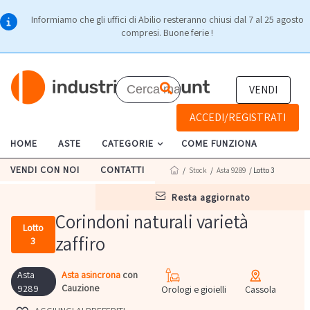
Informiamo che gli uffici di Abilio resteranno chiusi dal 7 al 25 agosto
compresi. Buone ferie !
VENDI
ACCEDI/REGISTRATI
HOME
ASTE
CATEGORIE
COME FUNZIONA
VENDI CON NOI
CONTATTI
/
Stock
/
Asta 9289
/ Lotto 3
resta aggiornato
Corindoni naturali varietà
Lotto
zaffiro
3
Asta
Asta asincrona
con
Cauzione
9289
Orologi e gioielli
Cassola