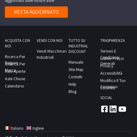
aggiornato sulle nostre aste!
taglio
completo
rotondo
RESTA AGGIORNATO
dei
sfaccettato
beni
mm
inclusi
0
in
0,90-
ACQUISTA CON
VENDI CON NOI
TUTTO SU
TRASPARENZA
questo
NOI
INDUSTRIAL
1,10/1,50-
Vendi Macchinari
Termini E
lotto.Beni
DISCOUNT
1,60/1,90-
Ricerca Per
Industriali
Condizioni
Listino Prezzi
venduti
Manuale
Regioni
2,10
Generali
Ricerca Per
Privacy
a
Site Map
Marca
(rif.
Aste Aperte
Accessibilità
corpo
Contatti
Aste Chiuse
2/11).Beni
Modifica Il Tuo
e
Help
Calendario
venduti
Consenso
Cookies
non
Blog
a
a
SOCIAL
corpo
misura.
e
Alcune
non
quantità
a
potrebbero
Italiano
Inglese
misura,
non