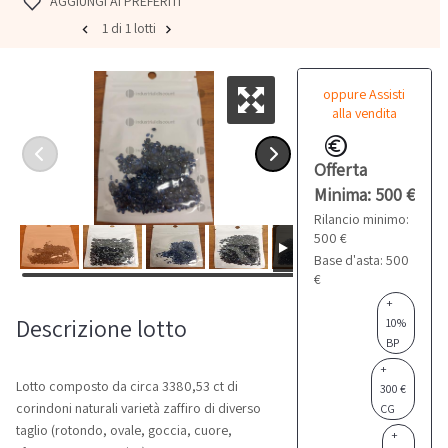
AGGIUNGI AI PREFERITI
1 di 1 lotti
oppure Assisti
alla vendita
Offerta
Minima: 500 €
Rilancio minimo:
500 €
Base d'asta: 500
€
+
Descrizione lotto
10%
BP
+
Lotto composto da circa 3380,53 ct di
300 €
corindoni naturali varietà zaffiro di diverso
CG
taglio (rotondo, ovale, goccia, cuore,
+