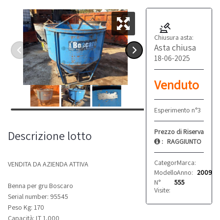
Chiusura asta:
Asta chiusa
18-06-2025
Venduto
Esperimento n°3
Prezzo di Riserva
Descrizione lotto
:
RAGGIUNTO
Categoria:
Marca:
Altro
Bosca
VENDITA DA AZIENDA ATTIVA
Modello:
Anno:
CL 99
2009
N°
555
Benna per gru Boscaro
Visite:
Serial number: 95545
Peso Kg: 170
Capacità: LT 1,000