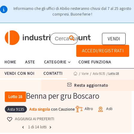
Informiamo che gli uffici di Abilio resteranno chiusi dal 7 al 25 agosto
compresi. Buone ferie !
VENDI
ACCEDI/REGISTRATI
HOME
ASTE
CATEGORIE
COME FUNZIONA
VENDI CON NOI
CONTATTI
/
Varie
/
Asta 9135
/ Lotto 18
resta aggiornato
Benna per gru Boscaro
Lotto 18
Altro
Asti
Asta singola
con Cauzione
Asta 9135
AGGIUNGI AI PREFERITI
1 di 14 lotti