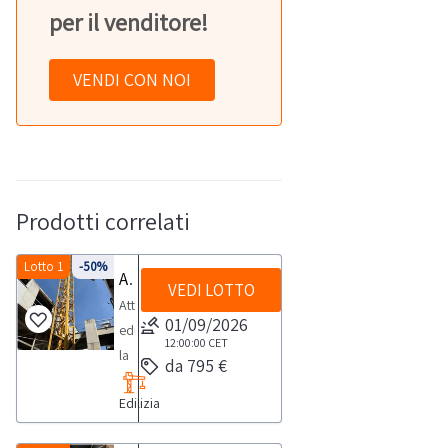
per il venditore!
VENDI CON NOI
Prodotti correlati
Lotto 1
-50%
Attrezzatura edile
VEDI LOTTO
Attrezzatura
01/09/2026
edile,
12:00:00
CET
la
da 795 €
vendita
Edilizia
comprende:-
Gru