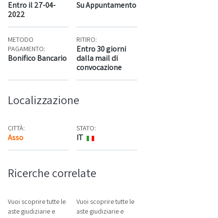
Entro il 27-04-
Su Appuntamento
2022
METODO
RITIRO:
Entro 30 giorni
PAGAMENTO:
Bonifico Bancario
dalla mail di
convocazione
Localizzazione
CITTÀ:
STATO:
Asso
IT
Mappa
Ricerche correlate
Vuoi scoprire tutte le
Vuoi scoprire tutte le
aste giudiziarie e
aste giudiziarie e