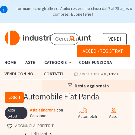
Informiamo che gli uffici di Abilio resteranno chiusi dal 7 al 25 agosto
compresi. Buone ferie !
VENDI
ACCEDI/REGISTRATI
HOME
ASTE
CATEGORIE
COME FUNZIONA
VENDI CON NOI
CONTATTI
/
Varie
/
Asta 6468
/ Lotto 1
resta aggiornato
Automobile Fiat Panda
Lotto 1
Asta
Asta asincrona
con
Cauzione
6468
Automobili
Asso
AGGIUNGI AI PREFERITI
1 di 1 lotti