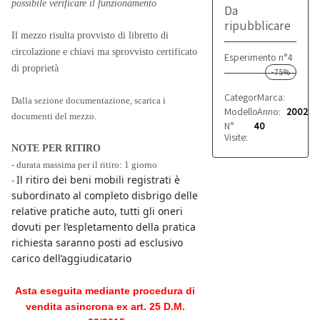
possibile verificare il funzionamento
Da
ripubblicare
Il mezzo risulta provvisto di 
libretto di 
circolazione e
 chiavi ma sprovvisto
 certificato 
Esperimento n°4
di proprietà
-75%
Categoria:
Marca:
Automobili
Fiat
Dalla sezione documentazione, scarica i 
Modello:
Anno:
Panda
2002
documenti del mezzo.
N°
40
Visite:
NOTE PER RITIRO
- durata massima per il ritiro: 1 giorno
Il ritiro dei beni mobili registrati è
- 
subordinato al completo disbrigo delle
relative pratiche auto,
tutti gli oneri
dovuti per l’espletamento della pratica
richiesta saranno posti ad esclusivo
carico dell’aggiudicatario
Asta eseguita mediante procedura di 
vendita asincrona ex art. 25 D.M. 