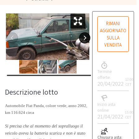
RIMANI
AGGIORNATO
SULLA
VENDITA
Termine
offerte:
12:00
20/04/2022
CET
Descrizione lotto
Inizio asta
Automobile Fiat Panda, colore verde, anno 2002,
online:
15:00
km 116.624 circa
21/04/2022
CET
Si precisa che al momento del sopralluogo il
veicolo aveva la batteria scarica e non è stato
Chiusura asta: