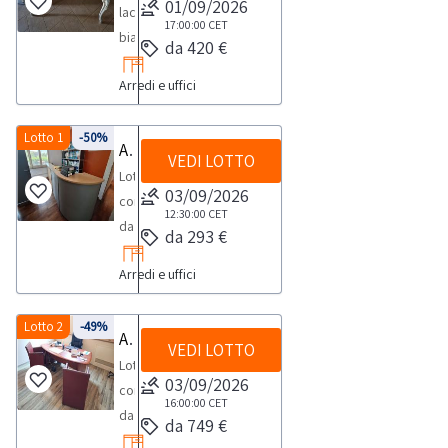
01/09/2026
laccata
stampanti,
17:00:00
CET
bianca
da 420 €
scrivanie,
con
sedie,
Arredi e uffici
5
etc..Consulta
cassetti
il
stile
Lotto 1
-50%
Arredi
documento
VEDI LOTTO
antico
PDF
Lotto
riprodotto
03/09/2026
Lotto
composto
con
12:30:00
CET
1
da
da 293 €
sedia
dalla
arredi
girevole
sezione
Arredi e uffici
vari.Consulta
bianca
documentazione
il
con
per
documento
Lotto 2
-49%
Arredi ed attrezzature per ufficio
seduta
visionare
VEDI LOTTO
PDF
e
Lotto
ulteriori
Lotto
03/09/2026
spalliere
composto
dettagli
1
16:00:00
CET
in
da
e
da 749 €
dalla
tessuto
arredamento