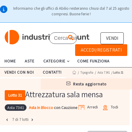
Informiamo che gli uffici di Abilio resteranno chiusi dal 7 al 25 agosto
compresi. Buone ferie !
VENDI
ACCEDI/REGISTRATI
HOME
ASTE
CATEGORIE
COME FUNZIONA
VENDI CON NOI
CONTATTI
/
Tipografia
/
Asta 7341
/ Lotto 31
resta aggiornato
Attrezzatura sala mensa
Lotto 31
Arredi
Todi
Asta In Blocco
con Cauzione
Asta 7341
7 di 7 lotti