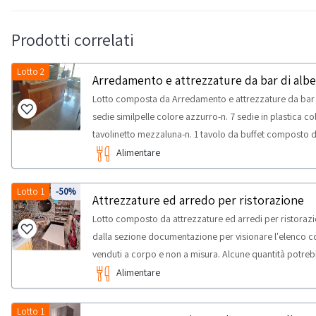
Prodotti correlati
Lotto 2
Arredamento e attrezzature da bar di alb
Lotto composta da Arredamento e attrezzature da bar d
sedie similpelle colore azzurro-n. 7 sedie in plastica co
tavolinetto mezzaluna-n. 1 tavolo da buffet composto da
macchina caffè Wega-n. 1 macina caffè-n. 1 affettatrice R
Alimentare
dispenser per succhi-n. 1 mobile legno a 4 sportelli-n. 
portabicchieri in vetro-n. 1 bancone bar angolare con 
Lotto 1
-50%
Attrezzature ed arredo per ristorazione
lavastoviglie, frigo a cassetti e sportelli, lavabo a 2 v
Lotto composto da attrezzature ed arredi per ristorazi
Alcune quantità potrebbero non corrispondere. Si cons
dalla sezione documentazione per visionare l'elenco com
RITIRO:- tempistica massima prevista per lo svolgimento d
venduti a corpo e non a misura. Alcune quantità potreb
concordato: 1 giorno- si consiglia di munirsi dei seguent
un’ispezione sul posto.NOTE PER RITIRO:- tempistica m
Alimentare
attività di ritiro dal giorno concordato: 2 giorni
Lotto 1