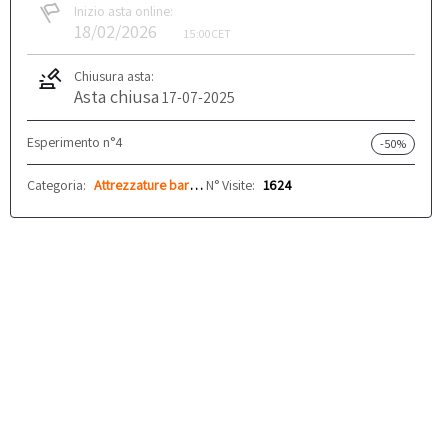
Inizio asta online:
18/02/2026
15:00
CET
Chiusura asta:
Asta chiusa
17-07-2025
Esperimento n°4
-50%
Categoria:
Attrezzature bar e ristoranti
N° Visite:
1624