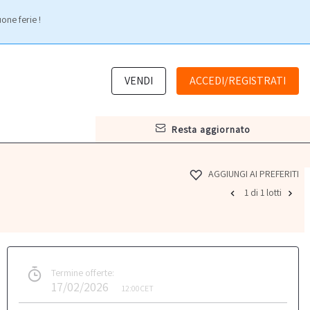
one ferie !
VENDI
ACCEDI/REGISTRATI
resta aggiornato
AGGIUNGI AI PREFERITI
1 di 1 lotti
Termine offerte:
17/02/2026
12:00
CET