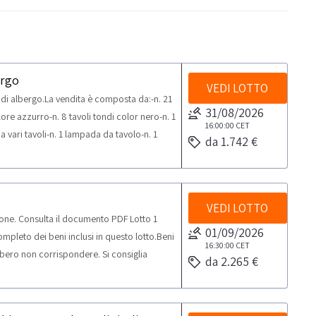
ergo
VEDI LOTTO
i albergo.La vendita è composta da:-n. 21
31/08/2026
lore azzurro-n. 8 tavoli tondi color nero-n. 1
16:00:00
CET
 vari tavoli-n. 1 lampada da tavolo-n. 1
da 1.742 €
.G.V.-n. 1 tostapane Aristarco-n. 1
1 mobile legno a 2 sportelli con mensole
ripiano similmarmo con piccola
asche.Beni venduti a corpo e non a misura.
VEDI LOTTO
one. Consulta il documento PDF Lotto 1
iglia un’ispezione sul posto. NOTE PER
01/09/2026
pleto dei beni inclusi in questo lotto.Beni
elle attività di ritiro dal giorno
16:30:00
CET
bero non corrispondere. Si consiglia
i mezzi per il ritiro: Camion
da 2.265 €
assima prevista per lo svolgimento delle