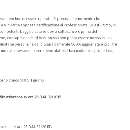
esclusivo fine di essere riparato. Si precisa ulteriormente che
 e a inviarne apposita certificazione al Professionista. Quest’ultimo, in
ompetenti. L’aggiudicatario dovrà sottoscrivere prima del
bene, consapevole che il bene stesso non possa essere messo in uso
lidità se persona fisica, o visura camerale CCIAA aggiornata entro i tre
tè indicate dovranno essere depositate nel fascicolo della procedura,
 giorno concordato: 1 giorno
ta asincrona ex art. 25 D.M. 32/2015.
ncrona ex art. 25 D.M. 32/2015".