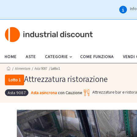
Info
HOME
ASTE
CATEGORIE
COME FUNZIONA
VENDI
/
Alimentare
/
Asta 9087
/ Lotto 1
Attrezzatura ristorazione
Lotto 1
Attrezzature bar e ristora
Asta asincrona
con Cauzione
Asta 9087