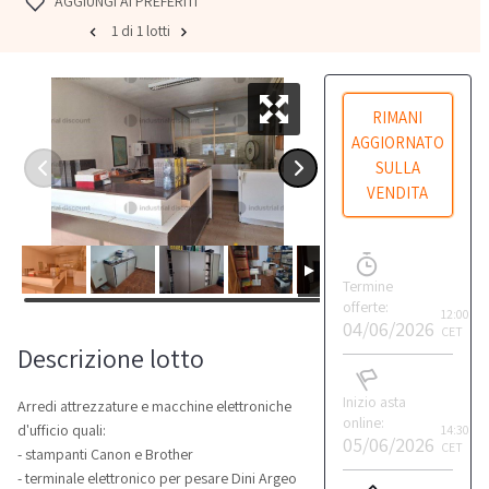
AGGIUNGI AI PREFERITI
1 di 1 lotti
RIMANI
AGGIORNATO
SULLA
VENDITA
Termine
offerte:
12:00
04/06/2026
CET
Descrizione lotto
Inizio asta
Arredi attrezzature e macchine elettroniche
online:
d'ufficio quali:
14:30
05/06/2026
CET
- stampanti Canon e Brother
- terminale elettronico per pesare Dini Argeo