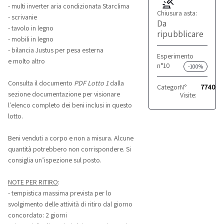
- multi inverter aria condizionata Starclima
Chiusura asta:
- scrivanie
Da
- tavolo in legno
ripubblicare
- mobili in legno
- bilancia Justus per pesa esterna
Esperimento
e molto altro
n°10
-100%
Consulta il documento
PDF Lotto 1
dalla
Categoria:
N°
Attrezzatur
7740
sezione documentazione per visionare
Visite:
l'elenco completo dei beni inclusi in questo
lotto.
Beni venduti a corpo e non a misura. Alcune
quantità potrebbero non corrispondere. Si
consiglia un’ispezione sul posto.
NOTE PER RITIRO
:
- tempistica massima prevista per lo
svolgimento delle attività di ritiro dal giorno
concordato: 2 giorni