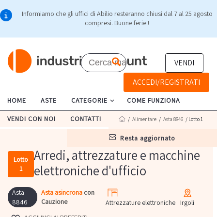
Informiamo che gli uffici di Abilio resteranno chiusi dal 7 al 25 agosto
compresi. Buone ferie !
VENDI
ACCEDI/REGISTRATI
HOME
ASTE
CATEGORIE
COME FUNZIONA
VENDI CON NOI
CONTATTI
/
Alimentare
/
Asta 8846
/ Lotto 1
resta aggiornato
Arredi, attrezzature e macchine
Lotto
elettroniche d'ufficio
1
Asta
Asta asincrona
con
Cauzione
8846
Attrezzature elettroniche
Irgoli