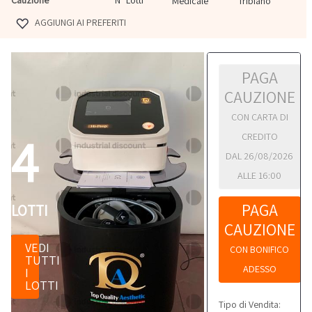
N° Lotti
Medicale
Tribiano
AGGIUNGI AI PREFERITI
PAGA
CAUZIONE
CON CARTA DI
4
CREDITO
DAL 26/08/2026
ALLE 16:00
PAGA
LOTTI
CAUZIONE
VEDI
CON BONIFICO
TUTTI
ADESSO
I
LOTTI
Tipo di Vendita: