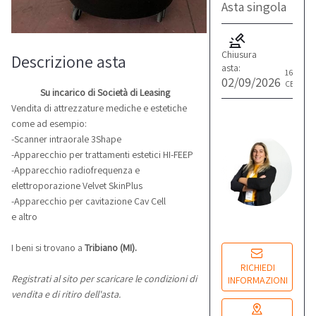
Asta singola
Chiusura
Descrizione asta
asta:
16:00
02/09/2026
CET
Su incarico di Società di Leasing
Vendita di attrezzature mediche e estetiche
G
come ad esempio:
F
-Scanner intraorale 3Shape
-Apparecchio per trattamenti estetici HI-FEEP
Re
co
-Apparecchio radiofrequenza e
elettroporazione Velvet SkinPlus
-Apparecchio per cavitazione Cav Cell
Lu
e altro
14
I beni si trovano a
Tribiano (MI).
RICHIEDI
Registrati al sito per scaricare le condizioni di
INFORMAZIONI
vendita e di ritiro dell'asta.