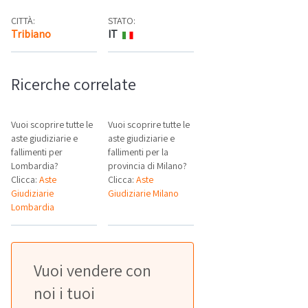
CITTÀ:
STATO:
Tribiano
IT
Mappa
Ricerche correlate
Vuoi scoprire tutte le
Vuoi scoprire tutte le
aste giudiziarie e
aste giudiziarie e
fallimenti per
fallimenti per la
Lombardia?
provincia di Milano?
Clicca:
Aste
Clicca:
Aste
Giudiziarie
Giudiziarie Milano
Lombardia
Vuoi vendere con
noi i tuoi