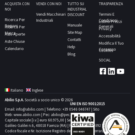
Professionisti
TACTILE
ACQUISTA CON
VENDI CON NOI
TUTTO SU
TRASPARENZA
tale
più
NOI
INDUSTRIAL
(ossia
2KPXQC2PC
tecnica
Vendi Macchinari
Termini E
aggiornate
DISCOUNT
che
portatile
Ricerca Per
Industriali
Condizioni
il
Listino Prezzi
conoscenze
Manuale
acquistano
Regioni
DELL
Generali
Ricerca Per
rimodellamento
Privacy
tecnologiche
Site Map
Marca
i
dedicato
Aste Aperte
Accessibilità
del
e
Contatti
beni
Aste Chiuse
al
Modifica Il Tuo
corpo
ampiamente
Help
per
Calendario
solo
Consenso
Cookies
è
testato
Blog
uso
utilizzo
dato
in
SOCIAL
professionale
software
da
campo
e
3shape
un
medico
non
–
sistema
estetico.
per
16GB
a
Trattamenti
Italiano
Inglese
uso
di
ultrasuoni
mirati
Abilio S.p.A.
Società a socio unico © 2026
privato)
RAM
progettato
UNI EN ISO 9001:2015
e
ai
–
Email:
info@abilio.com
| Telefono:
+39 0546 046747
| Sito
per
non
Web:
www.abilio.com
| Pec:
abilio@pec.illimity.com
sensi
Intel
fare
invasivi,
Capitale sociale [i.v.] euro 60.975,00 | Sede legale in Via
del
Core
Galileo Galilei n.6, 48018 Faenza (RA) | P.IVA: 02704840392 |
“implodere,
che
d.lgs.
Codice fiscale e Nr. Iscrizione Registro delle Imprese di Ferrara
i7
e