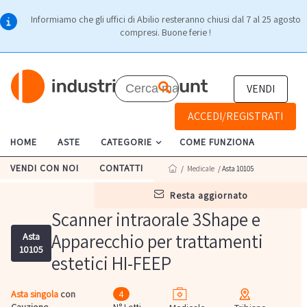
Informiamo che gli uffici di Abilio resteranno chiusi dal 7 al 25 agosto
compresi. Buone ferie !
VENDI
ACCEDI/REGISTRATI
HOME
ASTE
CATEGORIE
COME FUNZIONA
VENDI CON NOI
CONTATTI
/
Medicale
/ Asta 10105
resta aggiornato
Scanner intraorale 3Shape e
Apparecchio per trattamenti
Asta
10105
estetici HI-FEEP
Asta singola
con
4
Cauzione