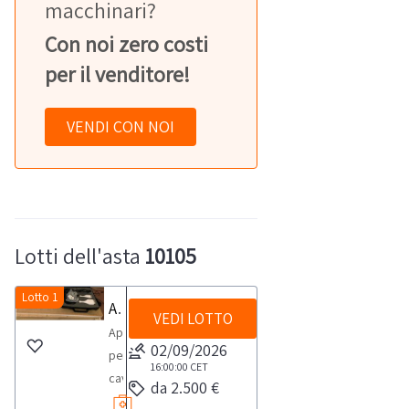
macchinari?
Con noi zero costi
per il venditore!
VENDI CON NOI
Lotti dell'asta
10105
Lotto 1
Apparecchio per cavitazione Cav Cell
VEDI LOTTO
Apparecchio
02/09/2026
per
16:00:00
CET
cavitazione
da 2.500 €
Cav