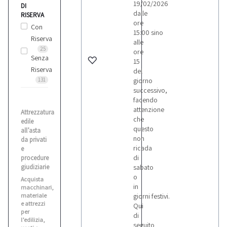
19/02/2026
DI
dalle
RISERVA
ore
Con
15:00 sino
Riserva
alle
25
ore
Senza
15
Riserva
del
131
giorno
successivo,
facendo
attenzione
Attrezzatura
che
edile
questo
all’asta
non
da privati
ricada
e
di
procedure
giudiziarie
sabato
o
Acquista
in
macchinari,
materiale
giorni festivi.
e attrezzi
Qui
per
di
l’edilizia,
seguito