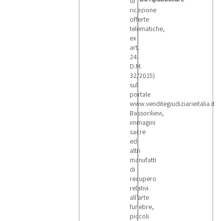
di
ricezione
offerte
telematiche,
ex
art.
24
D.M.
32/2015)
sul
portale
www.venditegiudiziarieitalia.it
Bassorilievi,
immagini
sacre
ed
altri
manufatti
di
recupero
relativi
all’arte
funebre,
piccoli