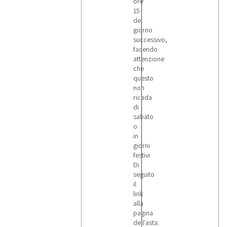
ore
15
del
giorno
successivo,
facendo
attenzione
che
questo
non
ricada
di
sabato
o
in
giorni
festivi
Di
seguito
il
link
alla
pagina
dell'asta: