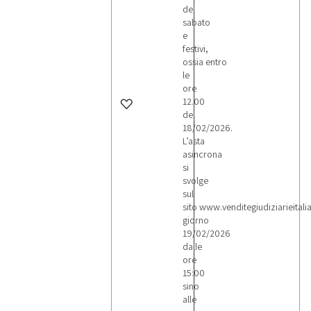
del
sabato
e
festivi,
ossia entro
le
ore
12.00
del
18/02/2026.
L’asta
asincrona
si
svolge
sul
sito www.venditegiudiziarieitalia.i
giorno
19/02/2026
dalle
ore
15:00
sino
alle