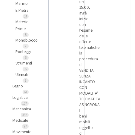
ore
Marmo
15:00,
E Pietra
avrà
14
inizio
Materie
con
Prime
l’esame
5
delle
Monoblocco
offerte
7
telematiche
Ponteggi
la
6
procedura
Strumenti
di
6
VENDITA
Utensili
SENZA
7
INCANTO
Legno
CON
61
MODALITA'
Logistica
TELEMATICA
157
ASINCRONA
Meccanica
I
382
beni
Medicale
mobili
27
oggetto
Movimento
di