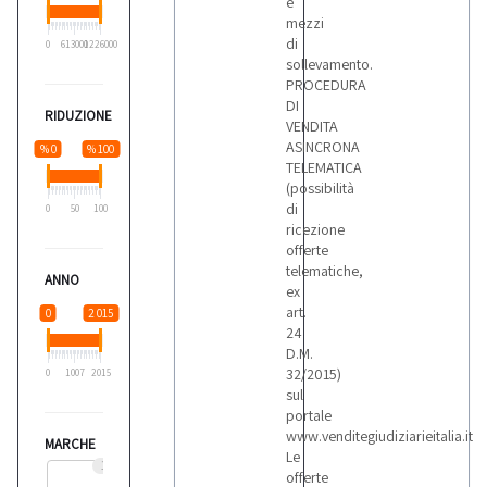
e
mezzi
di
0
613000
1226000
sollevamento.
PROCEDURA
DI
RIDUZIONE
VENDITA
ASINCRONA
% 0
% 100
TELEMATICA
(possibilità
di
0
50
100
ricezione
offerte
telematiche,
ANNO
ex
art.
0
2 015
24
D.M.
32/2015)
0
1007
2015
sul
portale
www.venditegiudiziarieitalia.it
MARCHE
Le
1
offerte