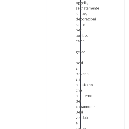
oggetti,
segnatamente
statue,
decorazioni
sacre
per
tombe,
calchi
in
gesso.
I
beni
si
trovano
sia
all’esterno
che
all’interno
del
capannone.
Beni
venduti
a
corpo