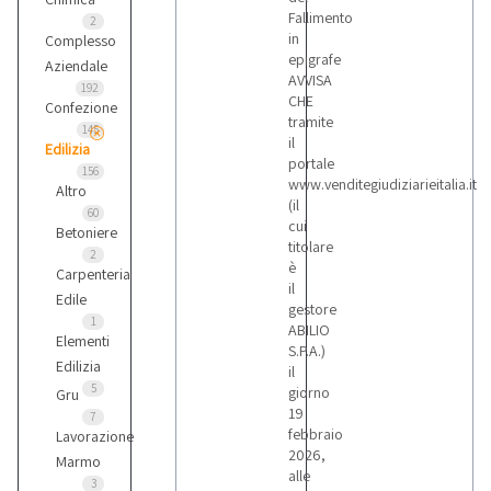
Fallimento
2
in
Complesso
epigrafe
Aziendale
AVVISA
192
CHE
Confezione
tramite
145
il
Edilizia
portale
156
www.venditegiudiziarieitalia.it
Altro
(il
60
cui
Betoniere
titolare
2
è
Carpenteria
il
Edile
gestore
1
ABILIO
Elementi
S.P.A.)
Edilizia
il
5
giorno
Gru
19
7
febbraio
Lavorazione
2026,
Marmo
alle
3