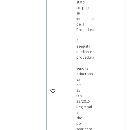
stato
sospeso
su
indicazioni
della
Procedura
Asta
eseguita
mediante
procedura
di
vendita
asincrona
ex
art.
25
D.M.
32/2015
Registrati
al
sito
per
scaricare