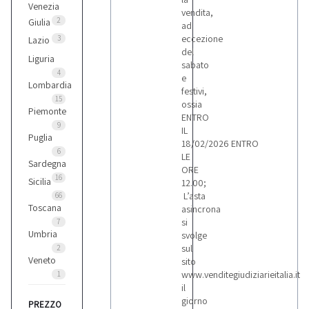
Venezia
vendita,
2
Giulia
ad
eccezione
3
Lazio
del
Liguria
sabato
4
e
Lombardia
festivi,
15
ossia
Piemonte
ENTRO
9
IL
Puglia
18/02/2026 ENTRO
6
LE
Sardegna
ORE
16
Sicilia
12.00;
L’asta
66
Toscana
asincrona
si
7
Umbria
svolge
sul
2
Veneto
sito
www.venditegiudiziarieitalia.it
1
il
giorno
PREZZO