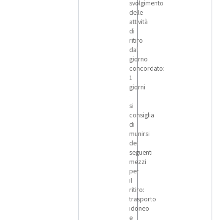
svolgimento
delle
attività
di
ritiro
dal
giorno
concordato:
1
giorni
-
si
consiglia
di
munirsi
dei
seguenti
mezzi
per
il
ritiro:
trasporto
idoneo
e