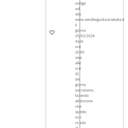
svolge
sul
sito
www.venditegiudiziarieitalia.it
il
giorno
19/02/2026
dalle
ore
15:00
sino
alle
ore
15
del
giorno
successivo,
facendo
attenzione
che
questo
non
ricada