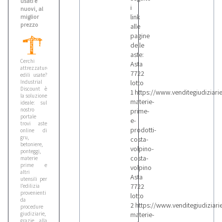
usati e
i
nuovi, al
link
miglior
prezzo
alle
pagine
delle
aste:
Cerchi
Asta
attrezzature
7722
edili usate?
Industrial
lotto
Discount è
1 https://www.venditegiudiziarie
la soluzione
materie-
ideale: sul
nostro
prime-
portale
e-
trovi aste
prodotti-
online di
gru,
costa-
betoniere,
volpino-
ponteggi,
costa-
materie
prime e
volpino
altri
Asta
utensili per
7722
l’edilizia
provenienti
lotto
da
2 https://www.venditegiudiziarie
procedure
giudiziarie,
materie-
grazie alla