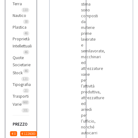
Terra
stima
sono
110
Nautico
composti
da
30
Plastica
materie
prime
46
Proprietà
lavorate
e
Intellettuali
semilavorate,
46
macchinari
Quote
ed
Societarie
attrezzature
46
Stock
varie
121
per
Tipografia
l’attività
21
produttiva,
Trasporti
attrezzatture
660
ed
Varie
arredi
331
per
l’ufficio,
PREZZO
nonché
autocarri
€ 0
€ 1226000