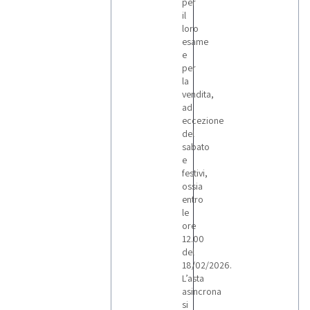
per
il
loro
esame
e
per
la
vendita,
ad
eccezione
del
sabato
e
festivi,
ossia
entro
le
ore
12.00
del
18/02/2026.
L’asta
asincrona
si