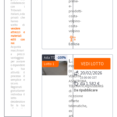
prime-
collaborazione
e-
con i
Tribunali
prodotti-
italiani, o da
costa-
privati che
volpino-
hanno
scelto di
costa-
vendere
volpino
attrezzi e
materiali
edili con
noi
.
Edilizia
Acquista
macchinari
a prezzi
Asta 7722
-100%
vantaggiosi
Lastre di marmo e pietra
per avviare
VEDI LOTTO
Lotto 1
o espandere
PROCEDURA
la tua
DI
20/02/2026
attività: il
VENDITA
processo è
15:00:00
CET
semplice e
ASINCRONA
da 1.582 €
sicuro.
TELEMATICA(possibilità
Registrati
Da ripubblicare
di
gratuitamente,
individua il
ricezione
lotto
offerte
desiderato e
fai la tua
telematiche,
offerta. Hai
ex
accesso a
art.
schede