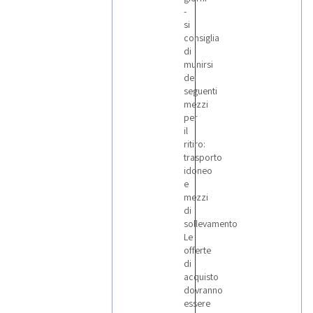
-
si
consiglia
di
munirsi
dei
seguenti
mezzi
per
il
ritiro:
trasporto
idoneo
e
mezzi
di
sollevamento
Le
offerte
di
acquisto
dovranno
essere