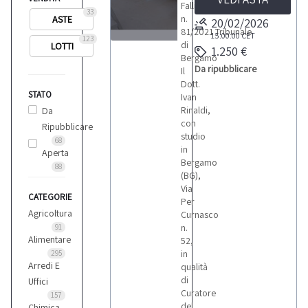
Fallimento
33
n.
ASTE
20/02/2026
81/2021 Tribunale
15:00:00
CET
123
di
LOTTI
1.250 €
2
Bergamo
Da ripubblicare
Il
Dott.
STATO
Ivan
Rinaldi,
Da
con
Ripubblicare
LOTTI
studio
68
in
Aperta
Bergamo
88
(BG),
Via
CATEGORIE
Per
Agricoltura
Curnasco
n.
91
Alimentare
52,
in
295
Arredi E
qualità
di
Uffici
Curatore
157
del
Chimica