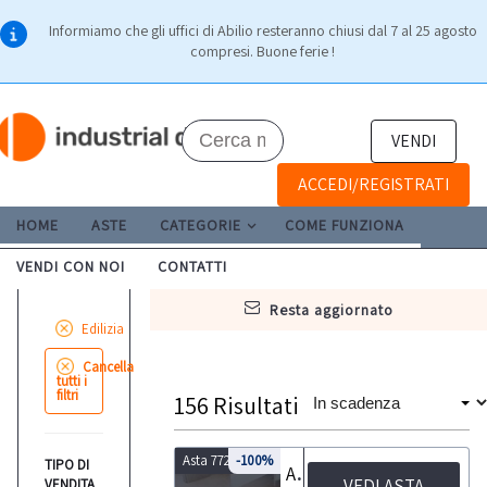
Informiamo che gli uffici di Abilio resteranno chiusi dal 7 al 25 agosto
compresi. Buone ferie !
VENDI
ACCEDI/REGISTRATI
HOME
ASTE
CATEGORIE
COME FUNZIONA
VENDI CON NOI
CONTATTI
resta aggiornato
Edilizia
Cancella
tutti i
filtri
156
Risultati
Asta 7722
-100%
TIPO DI
Asta di lastre di marmo e pietra
VEDI ASTA
VENDITA