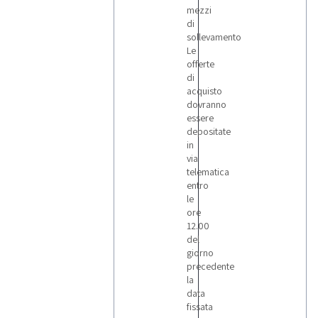
mezzi
di
sollevamento
Le
offerte
di
acquisto
dovranno
essere
depositate
in
via
telematica
entro
le
ore
12.00
del
giorno
precedente
la
data
fissata