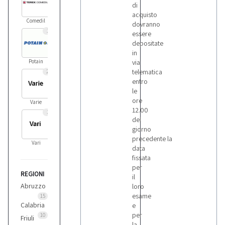
di
acquisto
Comedil
dovranno
1
essere
depositate
in
Potain
via
telematica
2
entro
le
ore
Varie
12.00
3
del
giorno
precedente la
Vari
data
fissata
per
REGIONI
il
Abruzzo
loro
esame
15
Calabria
e
per
10
Friuli
la