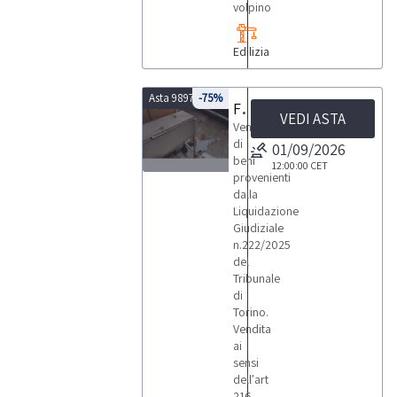
volpino
Edilizia
Asta 9897
-75%
Furgone Ford Transit autovettura Fiat attrezzatura varia da cantiere
VEDI ASTA
Vendita
di
01/09/2026
beni
12:00:00
CET
provenienti
3
dalla
Liquidazione
Giudiziale
n.222/2025
del
Tribunale
LOTTI
di
Torino.
Vendita
ai
sensi
dell'art
216