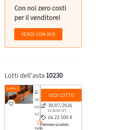
Con noi zero costi
per il venditore!
VENDI CON NOI
Lotti dell'asta
10230
Lotto 1
Gruppo elettrogeno Ausonia PEO500SWD
VEDI LOTTO
VENDITA
30/07/2026
DA
15:30:00
CET
AZIENDA
da 22.500 €
ATTIVAGruppo
Termine scaduto
Varie
elettrogeno