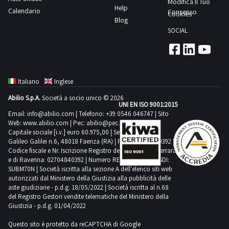
Modifica Il Tuo
Help
Calendario
Consenso
Cookies
Blog
SOCIAL
Italiano
Inglese
Abilio S.p.A.
Società a socio unico © 2026
UNI EN ISO 9001:2015
Email:
info@abilio.com
| Telefono:
+39 0546 046747
| Sito
Web:
www.abilio.com
| Pec:
abilio@pec.illimity.com
Capitale sociale [i.v.] euro 60.975,00 | Sede legale in Via
Galileo Galilei n.6, 48018 Faenza (RA) | P.IVA: 02704840392 |
Codice fiscale e Nr. Iscrizione Registro delle Imprese di Ferrara
e di Ravenna: 02704840392 | Numero REA RA 224830 | SDI:
SUBM70N | Società iscritta alla sezione A dell'elenco siti web
autorizzati dal Ministero della Giustizia alla pubblicità delle
aste giudiziarie - p.d.g. 18/05/2022 | Società iscritta al n.68
del Registro Gestori vendite telematiche del Ministero della
Giustizia - p.d.g. 01/04/2022
Questo sito è protetto da reCAPTCHA di Google