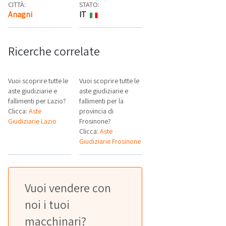
CITTÀ:
STATO:
Anagni
IT
Mappa
Ricerche correlate
Vuoi scoprire tutte le
Vuoi scoprire tutte le
aste giudiziarie e
aste giudiziarie e
fallimenti per Lazio?
fallimenti per la
Clicca:
Aste
provincia di
Giudiziarie Lazio
Frosinone?
Clicca:
Aste
Giudiziarie Frosinone
Vuoi vendere con
noi i tuoi
macchinari?