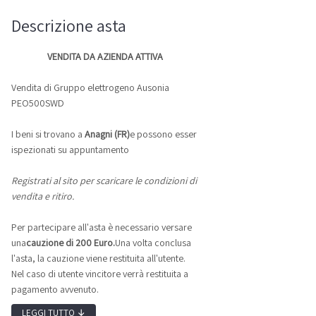
Descrizione asta
VENDITA DA AZIENDA ATTIVA
Vendita di Gruppo elettrogeno Ausonia
PEO500SWD
I beni si trovano a
Anagni (FR)
e possono esser
ispezionati su appuntamento
Registrati al sito per scaricare le condizioni di
vendita e ritiro.
Per partecipare all'asta è necessario versare
una
cauzione di 200 Euro.
Una volta conclusa
l'asta, la cauzione viene restituita all'utente.
Nel caso di utente vincitore verrà restituita a
pagamento avvenuto.
LEGGI TUTTO
↓