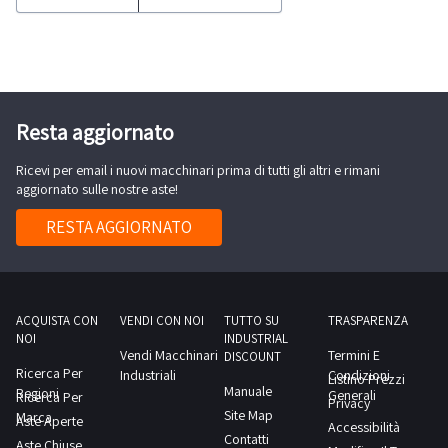
Ausonia
PEO500SWD,
anno
2000.Motore
Perkins,
Resta aggiornato
diesel
Ricevi per email i nuovi macchinari prima di tutti gli altri e rimani
4
aggiornato sulle nostre aste!
tempi,
6
RESTA AGGIORNATO
cilindri,
500KW,
usato
circa
ACQUISTA CON
VENDI CON NOI
TUTTO SU
TRASPARENZA
NOI
INDUSTRIAL
63
Vendi Macchinari
Termini E
DISCOUNT
ore
Ricerca Per
Industriali
Condizioni
Listino Prezzi
Manuale
Regioni
Generali
Ricerca Per
Privacy
Site Map
Marca
Aste Aperte
Accessibilità
Contatti
Aste Chiuse