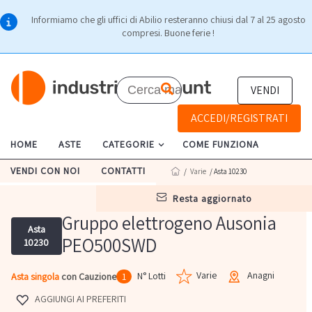
Informiamo che gli uffici di Abilio resteranno chiusi dal 7 al 25 agosto
compresi. Buone ferie !
VENDI
ACCEDI/REGISTRATI
HOME
ASTE
CATEGORIE
COME FUNZIONA
VENDI CON NOI
CONTATTI
/
Varie
/ Asta 10230
resta aggiornato
Gruppo elettrogeno Ausonia
Asta
PEO500SWD
10230
Varie
Anagni
N° Lotti
Asta singola
con Cauzione
1
AGGIUNGI AI PREFERITI