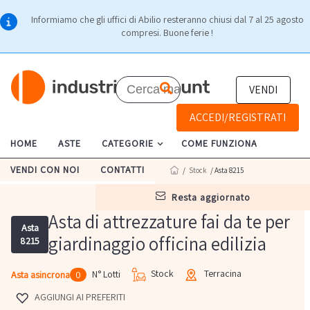
Informiamo che gli uffici di Abilio resteranno chiusi dal 7 al 25 agosto
compresi. Buone ferie !
VENDI
ACCEDI/REGISTRATI
HOME
ASTE
CATEGORIE
COME FUNZIONA
VENDI CON NOI
CONTATTI
/
Stock
/ Asta 8215
resta aggiornato
Asta di attrezzature fai da te per
Asta
giardinaggio officina edilizia
8215
Stock
Terracina
N° Lotti
Asta asincrona
0
AGGIUNGI AI PREFERITI