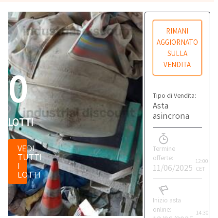
RIMANI
AGGIORNATO
SULLA
VENDITA
0
Tipo di Vendita:
Asta
asincrona
LOTTI
VEDI
Termine
TUTTI
offerte:
12:00
I
11/06/2025
CET
LOTTI
Inizio asta
online:
14:30