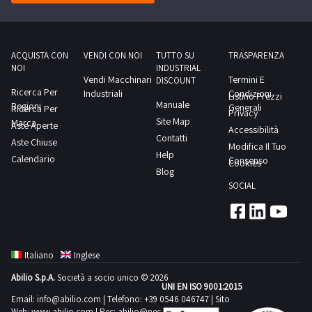
ACQUISTA CON
VENDI CON NOI
TUTTO SU
TRASPARENZA
NOI
INDUSTRIAL
Vendi Macchinari
Termini E
DISCOUNT
Ricerca Per
Industriali
Condizioni
Listino Prezzi
Manuale
Regioni
Generali
Ricerca Per
Privacy
Site Map
Marca
Aste Aperte
Accessibilità
Contatti
Aste Chiuse
Modifica Il Tuo
Help
Calendario
Consenso
Cookies
Blog
SOCIAL
Italiano
Inglese
Abilio S.p.A.
Società a socio unico © 2026
UNI EN ISO 9001:2015
Email:
info@abilio.com
| Telefono:
+39 0546 046747
| Sito
Web:
www.abilio.com
| Pec:
abilio@pec.illimity.com