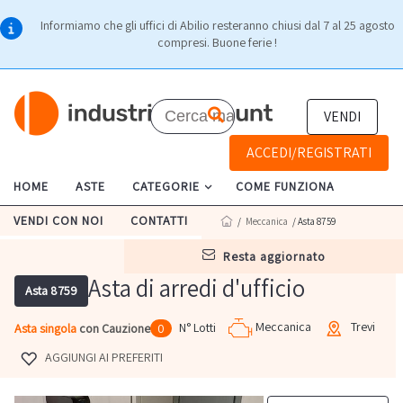
Informiamo che gli uffici di Abilio resteranno chiusi dal 7 al 25 agosto
compresi. Buone ferie !
VENDI
ACCEDI/REGISTRATI
HOME
ASTE
CATEGORIE
COME FUNZIONA
VENDI CON NOI
CONTATTI
/
Meccanica
/ Asta 8759
resta aggiornato
Asta di arredi d'ufficio
Asta 8759
Meccanica
Trevi
N° Lotti
Asta singola
con Cauzione
0
AGGIUNGI AI PREFERITI