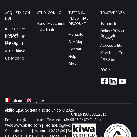
ACQUISTA CON
VENDI CON NOI
TUTTO SU
TRASPARENZA
NOI
INDUSTRIAL
Vendi Macchinari
Termini E
DISCOUNT
Ricerca Per
Industriali
Condizioni
Listino Prezzi
Manuale
Regioni
Generali
Ricerca Per
Privacy
Site Map
Marca
Aste Aperte
Accessibilità
Contatti
Aste Chiuse
Modifica Il Tuo
Help
Calendario
Consenso
Cookies
Blog
SOCIAL
Italiano
Inglese
Abilio S.p.A.
Società a socio unico © 2026
UNI EN ISO 9001:2015
Email:
info@abilio.com
| Telefono:
+39 0546 046747
| Sito
Web:
www.abilio.com
| Pec:
abilio@pec.illimity.com
Capitale sociale [i.v.] euro 60.975,00 | Sede legale in Via
Galileo Galilei n.6, 48018 Faenza (RA) | P.IVA: 02704840392 |