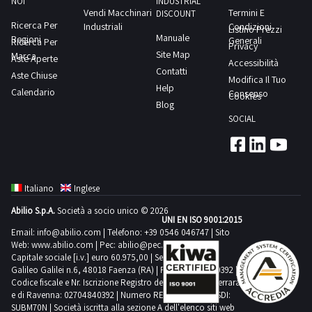
NOI
INDUSTRIAL
Vendi Macchinari
Termini E
DISCOUNT
Ricerca Per
Industriali
Condizioni
Listino Prezzi
Manuale
Regioni
Generali
Ricerca Per
Privacy
Site Map
Marca
Aste Aperte
Accessibilità
Contatti
Aste Chiuse
Modifica Il Tuo
Help
Calendario
Consenso
Cookies
Blog
SOCIAL
Italiano
Inglese
Abilio S.p.A.
Società a socio unico © 2026
UNI EN ISO 9001:2015
Email:
info@abilio.com
| Telefono:
+39 0546 046747
| Sito
Web:
www.abilio.com
| Pec:
abilio@pec.illimity.com
Capitale sociale [i.v.] euro 60.975,00 | Sede legale in Via
Galileo Galilei n.6, 48018 Faenza (RA) | P.IVA: 02704840392 |
Codice fiscale e Nr. Iscrizione Registro delle Imprese di Ferrara
e di Ravenna: 02704840392 | Numero REA RA 224830 | SDI:
SUBM70N | Società iscritta alla sezione A dell'elenco siti web