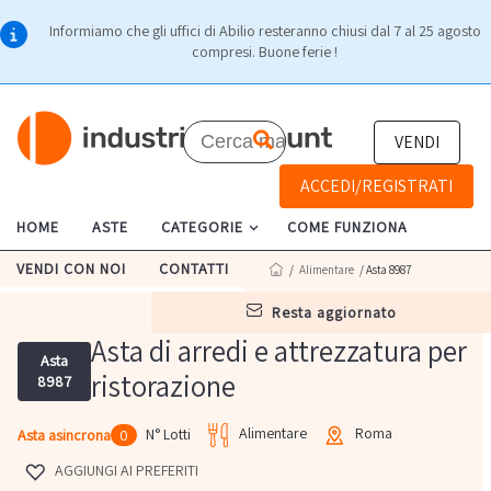
Informiamo che gli uffici di Abilio resteranno chiusi dal 7 al 25 agosto
compresi. Buone ferie !
VENDI
ACCEDI/REGISTRATI
HOME
ASTE
CATEGORIE
COME FUNZIONA
VENDI CON NOI
CONTATTI
/
Alimentare
/ Asta 8987
resta aggiornato
Asta di arredi e attrezzatura per
Asta
ristorazione
8987
Alimentare
Roma
N° Lotti
Asta asincrona
0
AGGIUNGI AI PREFERITI