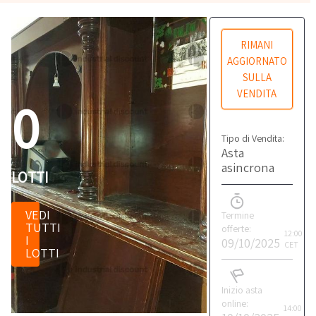
RIMANI
AGGIORNATO
SULLA
VENDITA
0
Tipo di Vendita:
Asta
asincrona
LOTTI
VEDI
Termine
TUTTI
offerte:
12:00
I
09/10/2025
CET
LOTTI
Inizio asta
online:
14:00