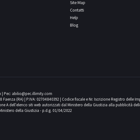
Site Map
Contatti
Help
Blog
m
| Pec:
abilio@pec.illimity.com
018 Faenza (RA) | P.IVA: 02704840392 | Codice fiscale e Nr. Iscrizione Registro delle I
 dell'elenco siti web autorizzati dal Ministero della Giustizia alla pubblicità delle 
Ministero della Giustizia - p.d.g. 01/04/2022