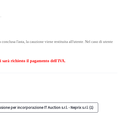
.
conclusa l'asta, la cauzione viene restituita all'utente. Nel caso di utente
 sarà richiesto il pagamento dell'IVA.
one per incorporazione IT Auction s.r.l. - Neprix s.r.l. (1)