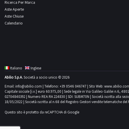
Ricerca Per Marca
Aste Aperte
Aste Chiuse
Calendario
Italiano
Inglese
Abilio S.p.A.
Società a socio unico © 2026
Email:
info@abilio.com
| Telefono:
+39 0546 046747
| Sito Web:
www.abilio.co
Capitale sociale [i.v.] euro 60.975,00 | Sede legale in Via Galileo Galilei n.6, 48
02704840392 | Numero REA RA 224830 | SDI: SUBM70N | Società iscritta alla sezione A
18/05/2022 | Società iscritta al n.68 del Registro Gestori vendite telematiche del 
Questo sito è protetto da reCAPTCHA di Google