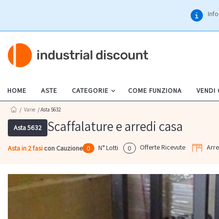
Info
HOME
ASTE
CATEGORIE
COME FUNZIONA
VENDI
/
Varie
/ Asta 5632
Scaffalature e arredi casa
Asta 5632
Offerte Ricevute
Arre
N° Lotti
Asta in 2 fasi
con Cauzione
0
0