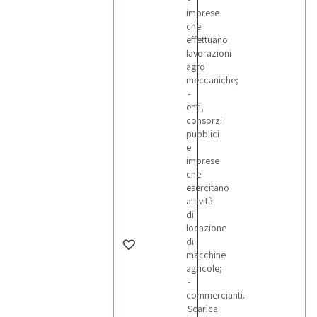
imprese
che
effettuano
lavorazioni
agro
meccaniche;
-
enti,
consorzi
pubblici
e
imprese
che
esercitano
attività
di
locazione
di
macchine
agricole;
-
commercianti.
Scarica