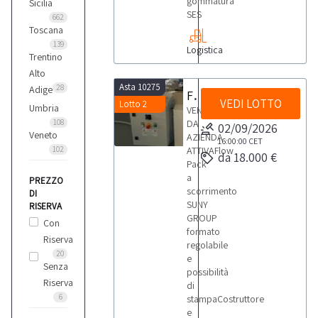
gommatura
Sicilia
SES
662
Toscana
139
Logistica
Trentino
Alto
Asta 10275
28
Adige
Flow Pack a scorrimento SUNY GROUP
VEDI LOTTO
Lotto 2
Umbria
VENDITA
108
DA
02/09/2026
Veneto
AZIENDA
16:00:00
CET
102
ATTIVAFlow
da 18.000 €
Pack
a
PREZZO
scorrimento
DI
SUNY
RISERVA
GROUP
Con
formato
Riserva
regolabile
20
e
Senza
possibilità
Riserva
di
6
stampaCostruttore
e