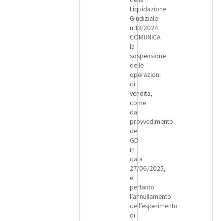
Liquidazione
Giudiziale
n.13/2024
COMUNICA
la
sospensione
delle
operazioni
di
vendita,
come
da
provvedimento
del
GD
in
data
27/06/2025,
e
pertanto
l’annullamento
dell’esperimento
di