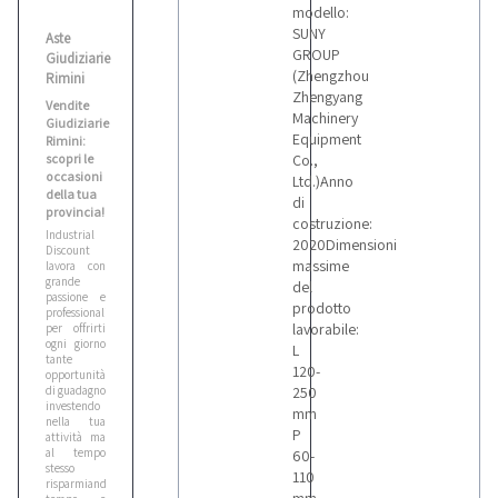
modello:
SUNY
Aste
GROUP
Giudiziarie
(Zhengzhou
Rimini
Zhengyang
Vendite
Machinery
Giudiziarie
Equipment
Rimini:
scopri le
Co.,
occasioni
Ltd.)Anno
della tua
di
provincia!
costruzione:
Industrial
2020Dimensioni
Discount
massime
lavora con
grande
del
passione e
prodotto
professionalità
lavorabile:
per offrirti
ogni giorno
L
tante
120-
opportunità
di guadagno
250
investendo
mm
nella tua
P
attività ma
al tempo
60-
stesso
110
risparmiando