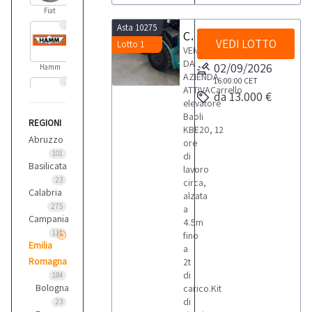
Fiat
1
Asta 10275
Carrello elevatore Baoli
VEDI LOTTO
Lotto 1
VENDITA
DA
02/09/2026
Hamm
AZIENDA
16:00:00
CET
1
ATTIVACarrello
da 13.000 €
elevatore
Baoli
REGIONI
Kubota
KBE20, 12
1
Abruzzo
ore
101
di
Basilicata
lavoro
Merlo
23
circa,
Calabria
alzata
275
a
Campania
4.5m
111
fino
Emilia
a
Romagna
2t
di
184
Bologna
carico.Kit
di
23