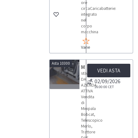
ore
circaCaricabatterie:
integrato
nel
corpo
macchina
Varie
Asta 10300
Minipala Bobcat, Telescopico Merlo e Trattore DAF 480
VEDI ASTA
VENDITA
DA
02/09/2026
AZIENDA
16:00:00
CET
ATTIVA
11
Vendita
di
Minipala
Bobcat,
Telescopico
Merlo,
LOTTI
Trattore
DAF