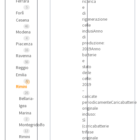
Ferrara
ricarica
e
5
Forlì
di
rigenerazione
Cesena
celle
46
inclusiAnno
Modena
di
4
produzione:
Piacenza
2019Anno
16
batterie
Ravenna
e
56
stato
Reggio
delle
Emilia
celle:
8
2019
Rimini
–
26
caricate
Bellaria-
periodicamenteCaricabatterie
Igea
originale
Marina
incluso:
2
Sì
Montegridolfo
(caricabatterie
12
trifase
Rimini
originale