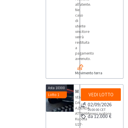
all'utente.
Nel
caso
di
utente
vincitore
verrà
restituita
a
pagamento
avvenuto.
Movimento terra
Asta 10300
Miniescavatore Kubota U27-4
VEDI LOTTO
Lotto 1
VENDITA
DA
02/09/2026
AZIENDA
16:00:00
CET
ATTIVAMiniescavatore
da 12.000 €
Kubota
U27-