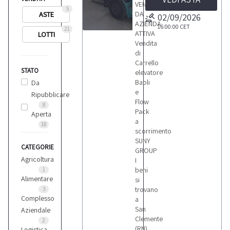
VENDITA
5
DA
ASTE
02/09/2026
AZIENDA
16:00:00
CET
21
ATTIVA
LOTTI
5
Vendita
di
Carrello
STATO
elevatore
Baoli
Da
e
Ripubblicare
LOTTI
Flow
8
Pack
Aperta
a
18
scorrimento
SUNY
CATEGORIE
GROUP
Agricoltura
I
beni
1
Alimentare
si
trovano
3
Complesso
a
San
Aziendale
Clemente
2
(RN)
Logistica