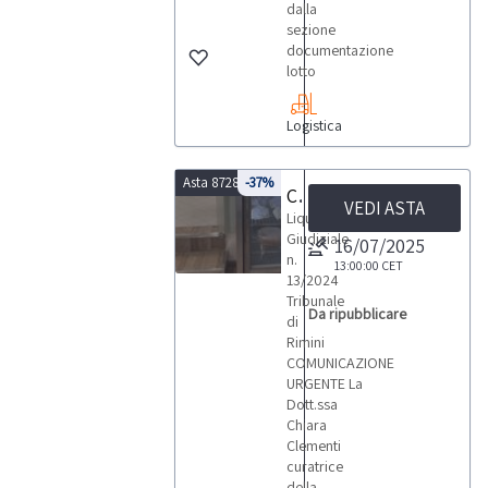
dalla
sezione
documentazione
lotto
Logistica
Asta 8728
-37%
Cessione d’azienda attività di commercio al dettaglio prodotti alimentari
VEDI ASTA
Liquidazione
Giudiziale
16/07/2025
n.
13:00:00
CET
13/2024
1
Tribunale
Da ripubblicare
di
Rimini
COMUNICAZIONE
URGENTE La
Dott.ssa
LOTTI
Chiara
Clementi
curatrice
della