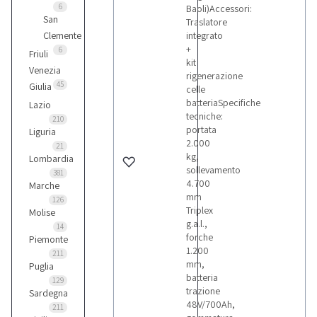
6
Baoli)Accessori:
San
Traslatore
Clemente
integrato
+
6
Friuli
kit
Venezia
rigenerazione
45
Giulia
celle
batteriaSpecifiche
Lazio
tecniche:
210
portata
Liguria
2.000
21
kg,
Lombardia
sollevamento
381
4.700
Marche
mm
126
Triplex
Molise
g.a.l.,
14
forche
Piemonte
1.200
211
mm,
Puglia
batteria
129
trazione
Sardegna
48V/700Ah,
211