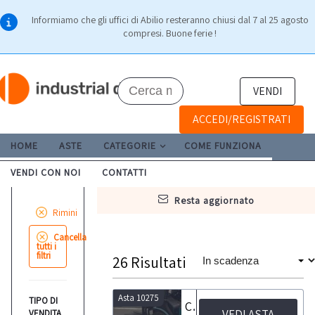
Informiamo che gli uffici di Abilio resteranno chiusi dal 7 al 25 agosto
compresi. Buone ferie !
VENDI
ACCEDI/REGISTRATI
HOME
ASTE
CATEGORIE
COME FUNZIONA
VENDI CON NOI
CONTATTI
resta aggiornato
Rimini
Cancella
tutti i
filtri
26
Risultati
Asta 10275
TIPO DI
Carrello elevatore Baoli e Flow Pack a scorrimento SUNY GROUP
VEDI ASTA
VENDITA