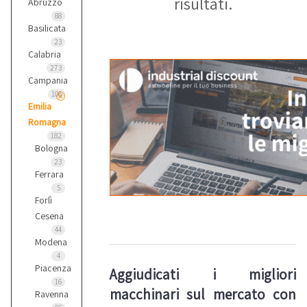
risultati.
Abruzzo
88
Basilicata
23
Calabria
273
Campania
106
Emilia
Romagna
182
Bologna
23
Ferrara
5
Forlì
Cesena
44
Modena
4
Piacenza
Aggiudicati i migliori
16
macchinari sul mercato con
Ravenna