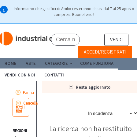
Informiamo che gli uffici di Abilio resteranno chiusi dal 7 al 25 agosto
compresi. Buone ferie !
VENDI
ACCEDI/REGISTRATI
HOME
ASTE
CATEGORIE
COME FUNZIONA
VENDI CON NOI
CONTATTI
resta aggiornato
Parma
Cancella
tutti i
filtri
La ricerca non ha restituito
REGIONI