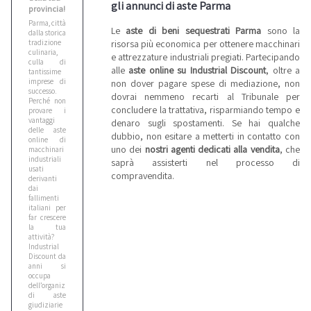
gli annunci di aste Parma
provincia!
Parma, città
Le
aste di beni sequestrati Parma
sono la
dalla storica
risorsa più economica per ottenere macchinari
tradizione
culinaria,
e attrezzature industriali pregiati. Partecipando
culla di
alle
aste online su Industrial Discount
, oltre a
tantissime
imprese di
non dover pagare spese di mediazione, non
successo.
dovrai nemmeno recarti al Tribunale per
Perché non
concludere la trattativa, risparmiando tempo e
provare i
vantaggi
denaro sugli spostamenti. Se hai qualche
delle aste
dubbio, non esitare a metterti in contatto con
online di
uno dei
nostri agenti dedicati alla vendita
, che
macchinari
industriali
saprà assisterti nel processo di
usati
compravendita.
derivanti
dai
fallimenti
italiani per
far crescere
la tua
attività?
Industrial
Discount da
anni si
occupa
dell’organizzazione
di aste
giudiziarie