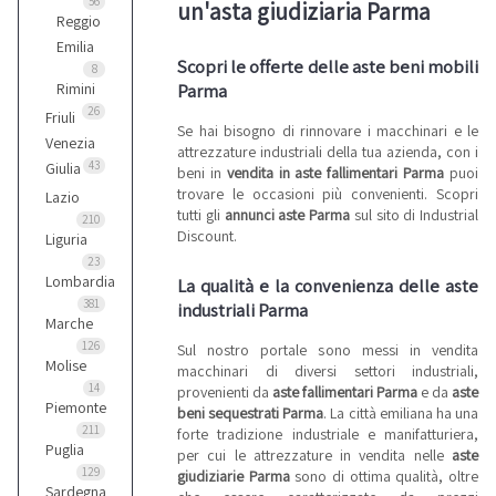
56
un'asta giudiziaria Parma
Reggio
Emilia
Scopri le offerte delle aste beni mobili
8
Parma
Rimini
26
Friuli
Se hai bisogno di rinnovare i macchinari e le
Venezia
attrezzature industriali della tua azienda, con i
43
Giulia
beni in
vendita in aste fallimentari Parma
puoi
trovare le occasioni più convenienti. Scopri
Lazio
tutti gli
annunci aste Parma
sul sito di Industrial
210
Discount.
Liguria
23
Lombardia
La qualità e la convenienza delle aste
381
industriali Parma
Marche
126
Sul nostro portale sono messi in vendita
Molise
macchinari di diversi settori industriali,
14
provenienti da
aste fallimentari Parma
e da
aste
Piemonte
beni sequestrati Parma
. La città emiliana ha una
211
forte tradizione industriale e manifatturiera,
Puglia
per cui le attrezzature in vendita nelle
aste
129
giudiziarie Parma
sono di ottima qualità, oltre
Sardegna