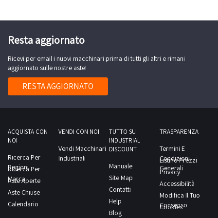
del tuo
business.
Affidati a
Industrial
Discount:
Resta aggiornato
siamo il
portale
fallimenti
Parma che
Ricevi per email i nuovi macchinari prima di tutti gli altri e rimani
conosce le
aggiornato sulle nostre aste!
esigenze
delle
imprese del
RESTA AGGIORNATO
territorio e
mette al
servizio
degli
imprenditori
locali la sua
ACQUISTA CON
VENDI CON NOI
TUTTO SU
TRASPARENZA
professionalità
e
NOI
INDUSTRIAL
competenza.
Vendi Macchinari
Termini E
DISCOUNT
L’iscrizione
Ricerca Per
Industriali
Condizioni
al sito è
Listino Prezzi
Manuale
Regioni
completamente
Generali
Ricerca Per
Privacy
gratuita,
Site Map
Marca
Aste Aperte
cosa
Accessibilità
aspetti?
Contatti
Aste Chiuse
Risparmia
Modifica Il Tuo
subito!
Help
Calendario
Consenso
Cookies
Blog