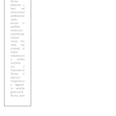
Parma
dedicate a
beni ed
attrezzature
professionali
usate,
ancora in
perfette
condizioni
e pronte per
trovare
nuova vita
nella tua
azienda. La
nostra
collaborazione
a stretto
contatto
con il
Tribunale di
Parma ti
assicura
trasparenza
e legalità.
Le vendite
giudiziarie
Parma sono
il modo più
conveniente
e sicuro di
investire
nel futuro