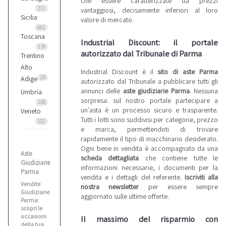
che essere caratterizzate da prezzi
211
vantaggiosi, decisamente inferiori al loro
Sicilia
valore di mercato.
662
Toscana
Industrial Discount: il portale
139
autorizzato dal Tribunale di Parma
Trentino
Alto
Industrial Discount è il
sito di aste Parma
28
Adige
autorizzato dal Tribunale a pubblicare tutti gli
annunci delle
aste giudiziarie Parma
. Nessuna
Umbria
sorpresa: sul nostro portale partecipare a
108
un'asta è un processo sicuro e trasparente.
Veneto
Tutti i lotti sono suddivisi per categorie, prezzo
102
e marca, permettendoti di trovare
rapidamente il tipo di macchinario desiderato.
Ogni bene in vendita è accompagnato da una
Aste
scheda dettagliata
che contiene tutte le
Giudiziarie
informazioni necessarie, i documenti per la
Parma
vendita e i dettagli del referente.
Iscriviti alla
Vendite
nostra newsletter
per essere sempre
Giudiziarie
aggiornato sulle ultime offerte.
Parma:
scopri le
occasioni
Il massimo del risparmio con
della tua