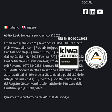
SOCIAL
Italiano
Inglese
Abilio S.p.A.
Società a socio unico © 2026
UNI EN ISO 9001:2015
Email:
info@abilio.com
| Telefono:
+39 0546 046747
| Sito
Web:
www.abilio.com
| Pec:
abilio@pec.illimity.com
Capitale sociale [i.v.] euro 60.975,00 | Sede legale in Via
Galileo Galilei n.6, 48018 Faenza (RA) | P.IVA: 02704840392 |
Codice fiscale e Nr. Iscrizione Registro delle Imprese di Ferrara
e di Ravenna: 02704840392 | Numero REA RA 224830 | SDI:
SUBM70N | Società iscritta alla sezione A dell'elenco siti web
autorizzati dal Ministero della Giustizia alla pubblicità delle
aste giudiziarie - p.d.g. 18/05/2022 | Società iscritta al n.68
del Registro Gestori vendite telematiche del Ministero della
Giustizia - p.d.g. 01/04/2022
Questo sito è protetto da reCAPTCHA di Google