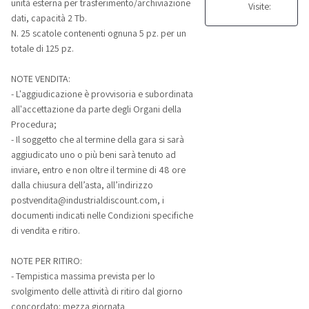
unità esterna per trasferimento/archiviazione
Visite:
dati, capacità 2 Tb.
N. 25 scatole contenenti ognuna 5 pz. per un
totale di 125 pz.
NOTE VENDITA:
- L'aggiudicazione è provvisoria e subordinata
all'accettazione da parte degli Organi della
Procedura;
- Il soggetto che al termine della gara si sarà
aggiudicato uno o più beni sarà tenuto ad
inviare, entro e non oltre il termine di 48 ore
dalla chiusura dell’asta, all’indirizzo
postvendita@industrialdiscount.com, i
documenti indicati nelle Condizioni specifiche
di vendita e ritiro.
NOTE PER RITIRO:
- Tempistica massima prevista per lo
svolgimento delle attività di ritiro dal giorno
concordato: mezza giornata