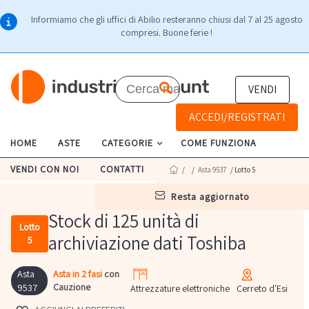
Informiamo che gli uffici di Abilio resteranno chiusi dal 7 al 25 agosto
compresi. Buone ferie !
VENDI
ACCEDI/REGISTRATI
HOME
ASTE
CATEGORIE
COME FUNZIONA
VENDI CON NOI
CONTATTI
/
/
Asta 9537
/ Lotto 5
resta aggiornato
Stock di 125 unità di
Lotto
archiviazione dati Toshiba
5
Asta
Asta in 2 fasi
con
Cauzione
9537
Attrezzature elettroniche
Cerreto d'Esi