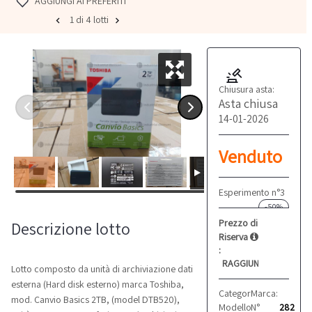
AGGIUNGI AI PREFERITI
1 di 4 lotti
Chiusura asta:
Asta chiusa
14-01-2026
Venduto
Esperimento n°3
-50%
Prezzo di
Descrizione lotto
Riserva
:
RAGGIUNTO
Lotto composto da unità di archiviazione dati
esterna (Hard disk esterno) marca Toshiba,
Categoria:
Marca:
Attrezzatur
Toshib
mod. Canvio Basics 2TB, (model DTB520),
Modello:
N°
Canvio Basic
282