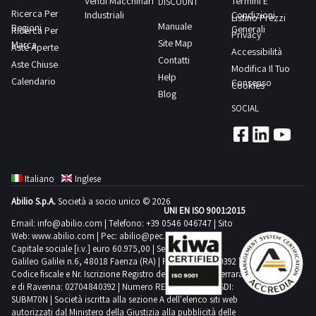
Vendi Macchinari
Termini E
9
DISCOUNT
lo
corpo
-
un’ispezione
Ricerca Per
Industriali
Condizioni
| 2
Listino Prezzi
timbri),-
svolgimento
Manuale
e
Regioni
stampante
Generali
Ricerca Per
sul
I-
Privacy
orologio
delle
Site Map
Marca
non
multifunzione
Aste Aperte
posto.NOTE
Accessibilità
pad
digitale
attività
Contatti
a
Aste Chiuse
Kyocera
PER
Modifica Il Tuo
Model
-
di
Help
misura.
Calendario
task
Consenso
RITIRO:-
Cookies
A1566
sveglia
ritiro
Blog
Alcune
alfa
tempistica
|
Origoni
dal
SOCIAL
quantità
180,-
massima
N.
Scientific
giorno
potrebbero
stampante
prevista
| 2
TW223-
concordato:
non
multifunzione
per
Mini
e
mezza
corrispondere.
Brother
lo
palmari
molto
Italiano
Inglese
giornata-
Si
MFC-
svolgimento
Fire
altro.Consulta
Relativamente
Abilio S.p.A.
Società a socio unico © 2026
consiglia
L2410DN-
delle
7 -
UNI EN ISO 9001:2015
il
agli
un’ispezione
e
Email:
info@abilio.com
| Telefono:
+39 0546 046747
| Sito
attività
Amazon
documento
IPhone
Web:
www.abilio.com
| Pec:
abilio@pec.illimity.com
sul
altro.Consulta
di
|
PDF
Capitale sociale [i.v.] euro 60.975,00 | Sede legale in Via
presenti
posto.NOTE
il
ritiro
Galileo Galilei n.6, 48018 Faenza (RA) | P.IVA: 02704840392 |
N.
Lotto
nella
PER
Codice fiscale e Nr. Iscrizione Registro delle Imprese di Ferrara
documento
dal
| 6
6
vendita
e di Ravenna: 02704840392 | Numero REA RA 224830 | SDI:
RITIRO:-
PDF
giorno
Personal
SUBM70N | Società iscritta alla sezione A dell'elenco siti web
dalla
non
tempistica
Lotto
autorizzati dal Ministero della Giustizia alla pubblicità delle
concordato: