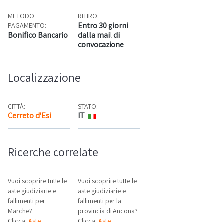
METODO
RITIRO:
Entro 30 giorni
PAGAMENTO:
Bonifico Bancario
dalla mail di
convocazione
Localizzazione
CITTÀ:
STATO:
Cerreto d'Esi
IT
Mappa
Ricerche correlate
Vuoi scoprire tutte le
Vuoi scoprire tutte le
aste giudiziarie e
aste giudiziarie e
fallimenti per
fallimenti per la
Marche?
provincia di Ancona?
Clicca:
Aste
Clicca:
Aste