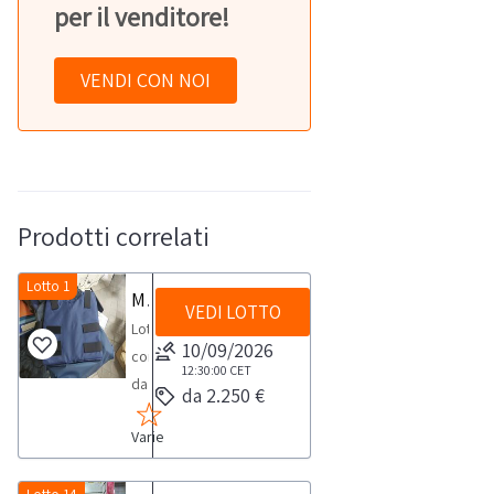
per il venditore!
VENDI CON NOI
Prodotti correlati
Lotto 1
Materiale elettronico e di sicurezza per servizi di guardiania
VEDI LOTTO
Lotto
10/09/2026
composto
12:30:00
CET
da
da 2.250 €
vario
Varie
materiale
elettronico