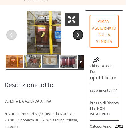
RIMANI
AGGIORNATO
SULLA
VENDITA
Chiusura asta:
Da
ripubblicare
Descrizione lotto
Esperimento n°7
VENDITA DA AZIENDA ATTIVA
Prezzo di Riserva
:
NON
N. 2 Trasformatori MT/BT usati da 6.000V a
RAGGIUNTO
20.000V, potenza 800 kVA ciascuno, trifase,
Categoria:
Anno:
Materiale el
2001
in resina.