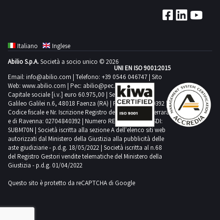
di
utile
un’ispezione
giorno
ritiro
indicato
sul
concordato:
dal
dal
posto.NOTE
1
giorno
produttore
PER
giorno
Italiano
Inglese
concordato:
e
RITIRO:-
Abilio S.p.A.
Società a socio unico © 2026
1
pertanto
tempistica
UNI EN ISO 9001:2015
giorno
Email:
info@abilio.com
| Telefono:
+39 0546 046747
| Sito
non
massima
Web:
www.abilio.com
| Pec:
abilio@pec.illimity.com
vengono
prevista
Capitale sociale [i.v.] euro 60.975,00 | Sede legale in Via
venduti
Galileo Galilei n.6, 48018 Faenza (RA) | P.IVA: 02704840392 |
per
Codice fiscale e Nr. Iscrizione Registro delle Imprese di Ferrara
né
lo
e di Ravenna: 02704840392 | Numero REA RA 224830 | SDI:
garantiti
svolgimento
SUBM70N | Società iscritta alla sezione A dell'elenco siti web
autorizzati dal Ministero della Giustizia alla pubblicità delle
come
delle
aste giudiziarie - p.d.g. 18/05/2022 | Società iscritta al n.68
dispositivi
attività
del Registro Gestori vendite telematiche del Ministero della
idonei
Giustizia - p.d.g. 01/04/2022
di
alla
ritiro
Questo sito è protetto da reCAPTCHA di Google
protezione
dal
personale.
giorno
L'acquirente
concordato: