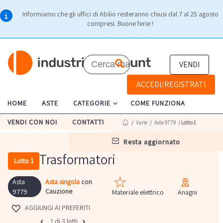
Informiamo che gli uffici di Abilio resteranno chiusi dal 7 al 25 agosto
compresi. Buone ferie !
VENDI
ACCEDI/REGISTRATI
HOME
ASTE
CATEGORIE
COME FUNZIONA
VENDI CON NOI
CONTATTI
/
Varie
/
Asta 9779
/ Lotto 1
resta aggiornato
Trasformatori
Lotto 1
Asta
Asta singola
con
Cauzione
9779
Materiale elettrico
Anagni
AGGIUNGI AI PREFERITI
1 di 3 lotti