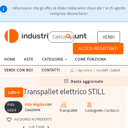
Informiamo che gli uffici di Abilio resteranno chiusi dal 7 al 25 agosto
compresi. Buone ferie !
VENDI
ACCEDI/REGISTRATI
HOME
ASTE
CATEGORIE
COME FUNZIONA
VENDI CON NOI
CONTATTI
/
Agricoltura
/
Asta 8884
/ Lotto 6
resta aggiornato
Transpallet elettrico STILL
Lotto 6
Asta
Asta singola
con
Cauzione
8884
Transpallet
Castagneto Carducci
AGGIUNGI AI PREFERITI
3 di 7 lotti