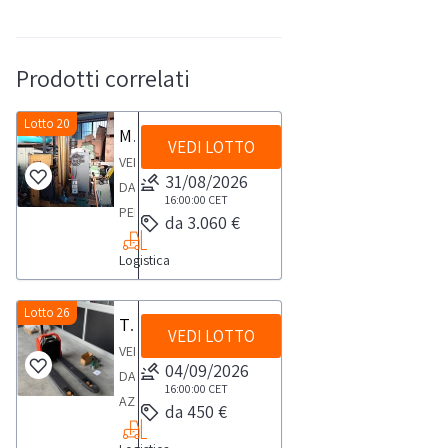
Prodotti correlati
Lotto 20
Muletto
VEDI LOTTO
VENDITA
31/08/2026
DA
16:00:00
CET
PERSONA
da 3.060 €
FISICAMuletto
Logistica
uomo
in
piedi
Lotto 26
Transpallet elettrico Toyota
VEDI LOTTO
a
VENDITA
batteria,
04/09/2026
DA
altezza
16:00:00
CET
AZIENDA
da 450 €
max
ATTIVATranspallet
mm.