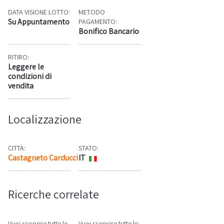
DATA VISIONE LOTTO:
METODO
Su Appuntamento
PAGAMENTO:
Bonifico Bancario
RITIRO:
Leggere le
condizioni di
vendita
Localizzazione
CITTÀ:
STATO:
Castagneto Carducci
IT
Mappa
Ricerche correlate
Vuoi scoprire tutte le
Vuoi scoprire tutte le