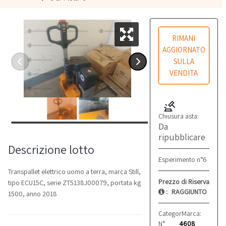
RIMANI
AGGIORNATO
SULLA
VENDITA
Chiusura asta:
Da
ripubblicare
Descrizione lotto
Esperimento n°6
Transpallet elettrico uomo a terra, marca Still,
Prezzo di Riserva
tipo ECU15C, serie ZT5138J00079, portata kg
:
RAGGIUNTO
1500, anno 2018
Categoria:
Marca:
Transpallet
STILL
N°
4608