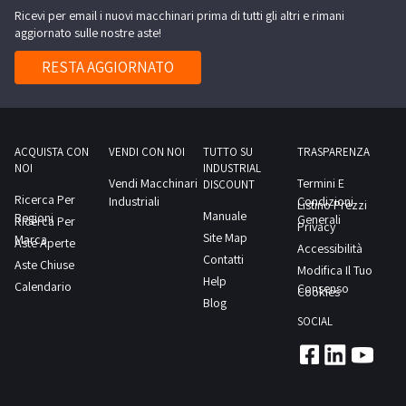
ritiro:
senza
Ricevi per email i nuovi macchinari prima di tutti gli altri e rimani
muletto
transpallet
furgone
ruote,-
aggiornato sulle nostre aste!
elettrico
Pegaso
n.2
Cesab
RESTA AGGIORNATO
si
transpallet
con
trova
manuali-
caricabatterie,-
sul
e
e
soppalco.NOTE
molto
altroConsulta
ACQUISTA CON
VENDI CON NOI
TUTTO SU
TRASPARENZA
PER
altro.Consulta
NOI
INDUSTRIAL
il
RITIRO:-
Vendi Macchinari
Termini E
il
DISCOUNT
documento
Ricerca Per
tempistica
Industriali
Condizioni
Listino Prezzi
documento
Manuale
Regioni
PDF
Generali
Ricerca Per
massima
Privacy
PDF
Site Map
Marca
Lotto
Aste Aperte
prevista
Accessibilità
Lotto
Contatti
Aste Chiuse
1
per
Modifica Il Tuo
3
Help
Calendario
dalla
Consenso
lo
Cookies
dalla
Blog
sezione
svolgimento
sezione
SOCIAL
documentazione
delle
documentazione
per
attività
per
visionare
di
visionare
l'elenco
ritiro