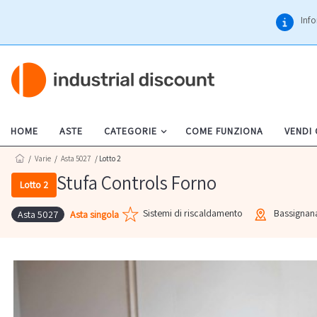
Info
HOME
ASTE
CATEGORIE
COME FUNZIONA
VENDI
/
Varie
/
Asta 5027
/ Lotto 2
Stufa Controls Forno
Lotto 2
Sistemi di riscaldamento
Bassignan
Asta singola
Asta 5027